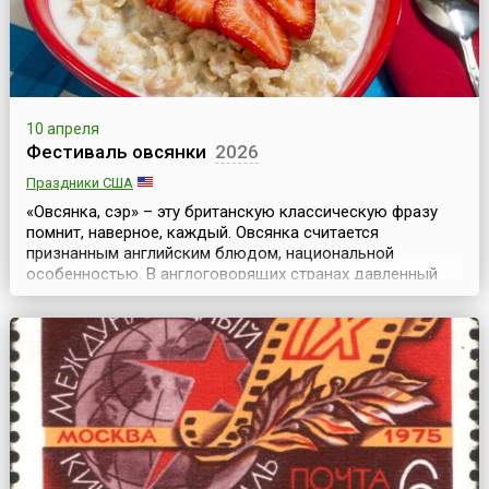
10 апреля
Фестиваль овсянки
2026
Праздники США
«Овсянка, сэр» – эту британскую классическую фразу
помнит, наверное, каждый. Овсянка считается
признанным английским блюдом, национальной
особенностью. В англоговорящих странах давленный
овес (овсяные хлопья) известен под названием
«протестантский овес» (англ. Quakers oats). Так же
называется и каша из хлопьев. Однако не только
туманный Альбион может похвастать своей любовью к
этому замечательному...