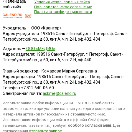
«Календарь
Условия использования сайта
событий»
Пользовательское соглашение
Политика конфиденциальности
Учредитель — ООО «Квантор»
Адрес учредителя: 198516 Санкт-Петербург, г. Петергоф, Санкт-
Петербургский пр., д.60, лит.А, ч.п. 2-Н, оф.432, 434
Издатель —
ООО «МЕДИО»
Адрес издателя: 198516 Санкт-Петербург, г. Петергоф, Санкт-
Петербургский пр., д.60, лит.А, ч.п. 2-Н, оф.440
Главный редактор - Комарова Мария Сергеевна
Адрес редакции:
198516
Санкт-Петербург, г. Петергоф
,
Санкт-
Петербургский пр., д.60, лит.А, ч.п. 2-Н, оф.432, 434
Телефон:
+7 812 640-06-60
Электронная почта:
askme@calend.ru
Использование любой информации CALEND.RU на веб-сайтах
возможно только при условии наличия у каждого скопированного
материала активной гиперссылки на страницу-источник.
Использование информации сайта в оффлайн-СМИ (радио,
телевидение, газеты и т.п.) требует
особого согласования
. Для
согласования
отправьте запрос
.