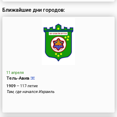
каналами и протоками, через которые переброшено около 400
мостов.Город получил свое название от области Венетии, а она
Ближайшие дни городов:
– от наименования племени венетов, которые проживали
здесь в древние времена. В 3 веке до нашей эры Венетию зав...
11 апреля
Тель-Авив
1909
— 117-летие
Там, где начался Израиль