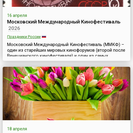
16 апреля
Московский Международный Кинофестиваль
2026
Праздники России
Московский Международный Кинофестиваль (ММКФ) –
один из старейших мировых кинофорумов (второй после
Венецианского кинофестиваля) и один из самых
представительных киносмотров в мире наряду с
кинофестивалями в Берлине, Каннах, Венеции, Сан-
Себастьяне и Карловых Варах. Он был создан в целях
развития культурного обмена, взаимопонимания между
народами и сотрудничества между кинематографистами
всего мир...
18 апреля