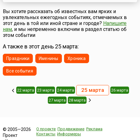
Рима совершается символическое открытие ворот
города, чтобы в них смогли войти как жители Рима, так и
Вы хотите рассказать об известных вам ярких и
многочисленные туристы. Празднование продолжается,
увлекательных ежегодных событиях, отмечаемых в
как правило, несколько дней и может начинаться до
этот день в той или иной стране и городе?
Напишите
самой даты...
нам
, и мы непременно включим в раздел статью об
этом событии
А также в этот день 25 марта:
Праздники
Именины
Хроника
Все события
25 марта
22 марта
23 марта
24 марта
26 марта
27 марта
28 марта
О проекте
Продвижение
Реклама
© 2005—2026
Контакты
Информеры
Проект