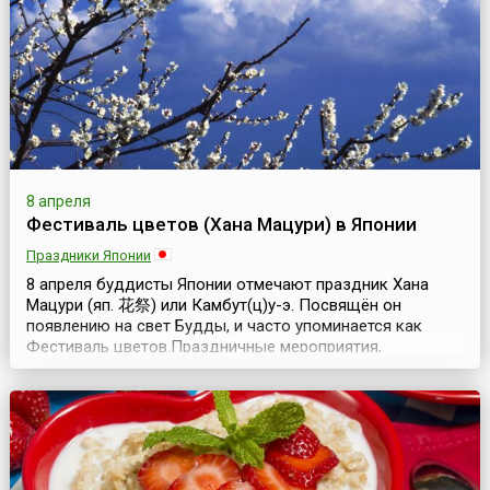
высаживают по всему городу. Их можно увидеть
практичес...
8 апреля
Фестиваль цветов (Хана Мацури) в Японии
Праздники Японии
8 апреля буддисты Японии отмечают праздник Хана
Мацури (яп. 花祭) или Камбут(ц)у-э. Посвящён он
появлению на свет Будды, и часто упоминается как
Фестиваль цветов.Праздничные мероприятия,
посвящённые Дню Рождения основателя одной из
мировых религий, были известны ещё в начале нашей
эры, хотя популярность приобрели во второй половине
19 века.Все церемониальные действия, проводящиеся в
этот ден...