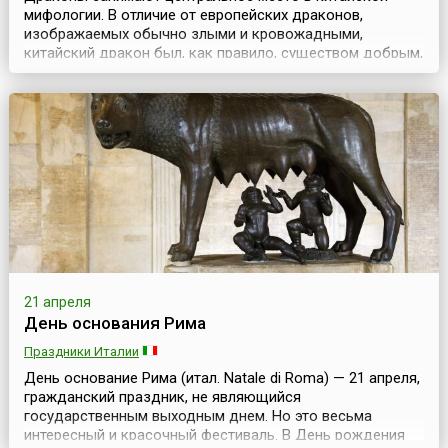
мифологии. В отличие от европейских драконов,
изображаемых обычно злыми и кровожадными,
китайский дракон был, как правило, существом добрым,
благодатным, милостивым к людям. За это китайцы
своих драконов любили и воздавали им высокие
почести. В честь этого главного мифологического
существа в китайском городе Вэйфань проходит
Международный фест...
21 апреля
День основания Рима
Праздники Италии
День основание Рима (итал. Natale di Roma) — 21 апреля,
гражданский праздник, не являющийся
государственным выходным днем. Но это весьма
интересный и красочный фестиваль. В День рождения