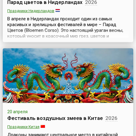
Парад цветов в Нидерландах
2026
Праздники Нидерландов
В апреле в Нидерландах проходит один из самых
красивых и зрелищных фестивалей в мире – Парад
Цветов (Bloemen Corso). Это настоящий ураган весны,
который уносит в красочный мир грез, цветов и
солнца.Весь праздник цветов длится 5 дней, но главное
мероприятие – парад проходит в субботу. По традиции,
цветочное шествие, начинающееся в 9 утра в
Нордвейке, представляет собой большую праздничную
колон...
20 апреля
Фестиваль воздушных змеев в Китае
2026
Праздники Китая
Драконы занимают центральное место в китайской