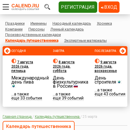
РЕГИСТРАЦИЯ
ВХОД
Праздники
Именины
Народный календарь
Хроника
Компании
Персоны
Лунный календарь
Производственные календари
Календарь путешественника
Экспертные материалы
СЕГОДНЯ
ЗАВТРА
ПОСЛЕЗАВТРА
7 августа
8 августа
9 августа
2026 года,
2026 года,
2026 года,
пятница
суббота
воскресенье
Международный
День
День
день пива
физкультурника
строителя
в России
...а также
...а также
...а также
еще 43 события
еще 33 события
еще 39 событий
Главная страница
/
Календарь путешественника
/
25 марта
Календарь путешественника