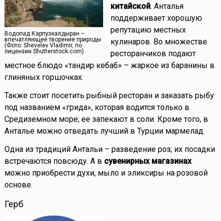
китайской
. Анталья
поддерживает хорошую
репутацию местных
Водопад Карпузкалдыран –
впечатляющее творение природы
кулинаров. Во множестве
(Фото: Shevelev Vladimir, по
лицензии Shutterstock.com)
ресторанчиков подают
местное блюдо «тандир кебаб» – жаркое из баранины в
глиняных горшочках.
Также стоит посетить рыбный ресторан и заказать рыбу
под названием «грида», которая водится только в
Средиземном море; ее запекают в соли. Кроме того, в
Анталье можно отведать лучший в Турции мармелад.
Одна из традиций Антальи – разведение роз; их посадки
встречаются повсюду. А в
сувенирных магазинах
можно приобрести духи, мыло и эликсиры на розовой
основе.
Герб