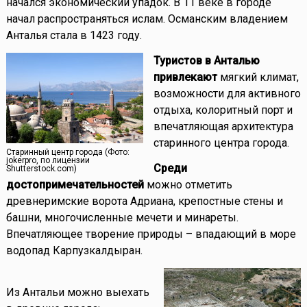
начался экономический упадок. В 11 веке в городе
начал распространяться ислам. Османским владением
Анталья стала в 1423 году.
Туристов в Анталью
привлекают
мягкий климат,
возможности для активного
отдыха, колоритный порт и
впечатляющая архитектура
старинного центра города.
Старинный центр города (Фото:
jokerpro, по лицензии
Среди
Shutterstock.com)
достопримечательностей
можно отметить
древнеримские ворота Адриана, крепостные стены и
башни, многочисленные мечети и минареты.
Впечатляющее творение природы – впадающий в море
водопад Карпузкалдыран.
Из Антальи можно выехать