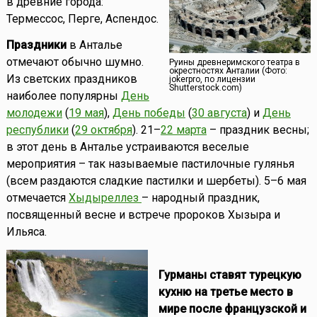
в древние города:
Термессос, Перге, Аспендос.
Праздники
в Анталье
отмечают обычно шумно.
Руины древнеримского театра в
окрестностях Анталии (Фото:
Из светских праздников
jokerpro, по лицензии
Shutterstock.com)
наиболее популярны
День
молодежи
(
19 мая
),
День победы
(
30 августа
) и
День
республики
(
29 октября
). 21–
22 марта
– праздник весны;
в этот день в Анталье устраиваются веселые
мероприятия – так называемые пастилочные гулянья
(всем раздаются сладкие пастилки и шербеты). 5–6 мая
отмечается
Хыдыреллез
– народный праздник,
посвященный весне и встрече пророков Хызыра и
Ильяса.
Гурманы ставят турецкую
кухню на третье место в
мире после французской и