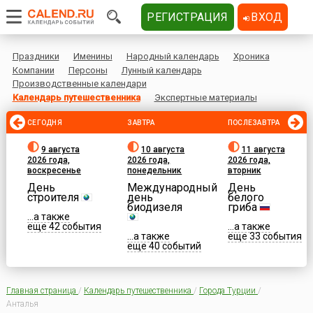
РЕГИСТРАЦИЯ
ВХОД
Праздники
Именины
Народный календарь
Хроника
Компании
Персоны
Лунный календарь
Производственные календари
Календарь путешественника
Экспертные материалы
СЕГОДНЯ
ЗАВТРА
ПОСЛЕЗАВТРА
9 августа
10 августа
11 августа
2026 года,
2026 года,
2026 года,
воскресенье
понедельник
вторник
День
Международный
День
строителя
день
белого
биодизеля
гриба
...а также
еще 42 события
...а также
...а также
еще 33 события
еще 40 событий
Главная страница
/
Календарь путешественника
/
Города Турции
/
Анталья