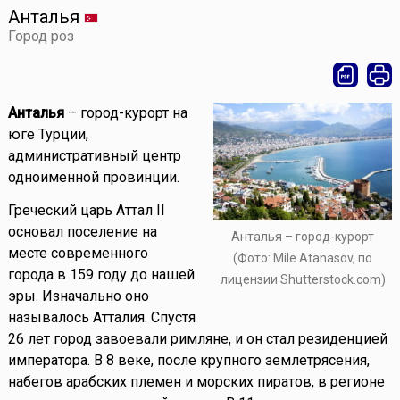
Анталья
Город роз
Анталья
– город-курорт на
юге Турции,
административный центр
одноименной провинции.
Греческий царь Аттал II
основал поселение на
Анталья – город-курорт
месте современного
(Фото: Mile Atanasov, по
города в 159 году до нашей
лицензии Shutterstock.com)
эры. Изначально оно
называлось Атталия. Спустя
26 лет город завоевали римляне, и он стал резиденцией
императора. В 8 веке, после крупного землетрясения,
набегов арабских племен и морских пиратов, в регионе