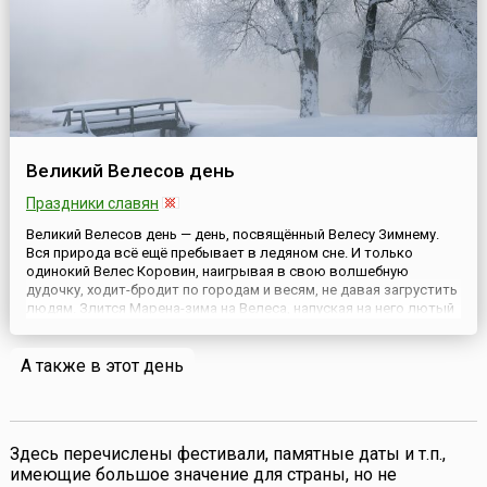
Великий Велесов день
Праздники славян
Великий Велесов день — день, посвящённый Велесу Зимнему.
Вся природа всё ещё пребывает в ледяном сне. И только
одинокий Велес Коровин, наигрывая в свою волшебную
дудочку, ходит-бродит по городам и весям, не давая загрустить
людям. Злится Марена-зима на Велеса, напуская на него лютый
мороз, а на скотину «коровью смерть», но никак не может
одолеть.Поселяне в этот день кропили домашний скот водой...
А также в этот день
Здесь перечислены фестивали, памятные даты и т.п.,
имеющие большое значение для страны, но не