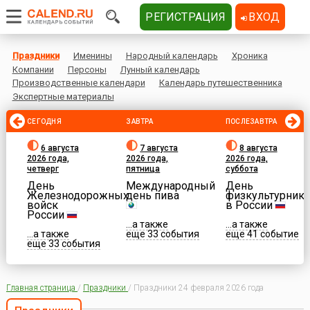
РЕГИСТРАЦИЯ
ВХОД
Праздники
Именины
Народный календарь
Хроника
Компании
Персоны
Лунный календарь
Производственные календари
Календарь путешественника
Экспертные материалы
СЕГОДНЯ
ЗАВТРА
ПОСЛЕЗАВТРА
6 августа
7 августа
8 августа
2026 года,
2026 года,
2026 года,
четверг
пятница
суббота
День
Международный
День
Железнодорожных
день пива
физкультурника
войск
в России
России
...а также
...а также
...а также
еще 33 события
еще 41 событие
еще 33 события
Главная страница
/
Праздники
/
Праздники 24 февраля 2026 года