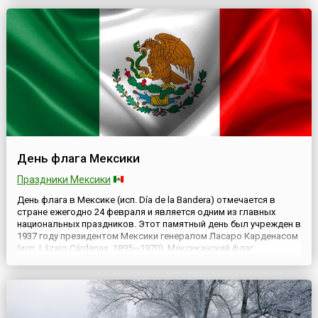
считается сегодня датой образования Эстонской
республики.Эстония пол...
День флага Мексики
Праздники Мексики
День флага в Мексике (исп. Día de la Bandera) отмечается в
стране ежегодно 24 февраля и является одним из главных
национальных праздников. Этот памятный день был учрежден в
1937 году президентом Мексики генералом Ласаро Карденасом
(исп. Lázaro Cárdenas, 1895—1970). Мексиканский флаг
представляет собой прямоугольное полотнище с
соотношением сторон 4:7. Полотнище состоит из трех
равновеликих вер...