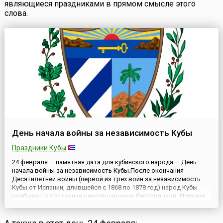
являющиеся праздниками в прямом смысле этого
слова.
День начала войны за независимость Кубы
Праздники Кубы
24 февраля — памятная дата для кубинского народа — День
начала войны за независимость Кубы.После окончания
Десятилетней войны (первой из трех войн за независимость
Кубы от Испании, длившейся с 1868 по 1878 год) народ Кубы
пребывал в состоянии революционных беспорядков. Испания
была не в состоянии сдерживать рвущиеся к независимости
народные толпы. 24 февраля 1895 года началось новое
револю...