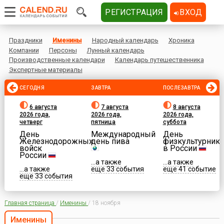
РЕГИСТРАЦИЯ
ВХОД
Праздники
Именины
Народный календарь
Хроника
Компании
Персоны
Лунный календарь
Производственные календари
Календарь путешественника
Экспертные материалы
СЕГОДНЯ
ЗАВТРА
ПОСЛЕЗАВТРА
6 августа
7 августа
8 августа
2026 года,
2026 года,
2026 года,
четверг
пятница
суббота
День
Международный
День
Железнодорожных
день пива
физкультурника
войск
в России
России
...а также
...а также
...а также
еще 33 события
еще 41 событие
еще 33 события
Главная страница
/
Именины
/
18 ноября
Именины