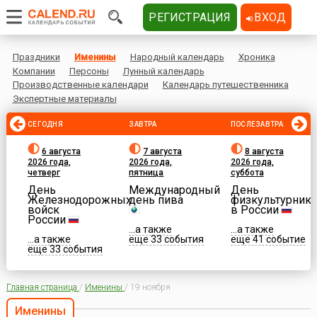
РЕГИСТРАЦИЯ
ВХОД
Праздники
Именины
Народный календарь
Хроника
Компании
Персоны
Лунный календарь
Производственные календари
Календарь путешественника
Экспертные материалы
СЕГОДНЯ
ЗАВТРА
ПОСЛЕЗАВТРА
6 августа
7 августа
8 августа
2026 года,
2026 года,
2026 года,
четверг
пятница
суббота
День
Международный
День
Железнодорожных
день пива
физкультурника
войск
в России
России
...а также
...а также
...а также
еще 33 события
еще 41 событие
еще 33 события
Главная страница
/
Именины
/
19 ноября
Именины