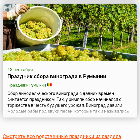
Вирджинии — любительницам этого вкусного продукта.
Именно 7 сентября они, находясь у себя дома, в городе
Хенрико (штат Вирджин...
13 сентября
Праздник сбора винограда в Румынии
Праздники Румынии
Сбор винодельческого винограда с давних времен
считается праздником. Так, у римлян сбор начинался с
торжества в честь будущего урожая. Виноград давили
молодые рабы под звуки песен, которые так и назывались
«песни пресса» или «песни вина». В античности во время
уборки урожая винограда никто не смел наказать раба,
который мог выругать хозяина и выпить любое количество
вина (или в обратном поря...
Смотреть все родственные праздники из раздела