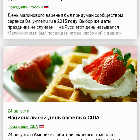
Праздники России
День малинового варенья был придуман сообществом
сервиса Daily-menu.ru в 2015 году. Выбор же даты
праздника не случаен — на Руси этот день назывался
Малинником и был посвящён ягоде, любимой с давних
времен всеми, вне зависимости от возраста и социального
положения. Малину ценили во все времена за её вкус и
полезные качества и использовали не только как продукт
питания, но и как целебное средст...
24 августа
Национальный день вафель в США
Праздники США
24 августа в Америке любители сладкого отмечают