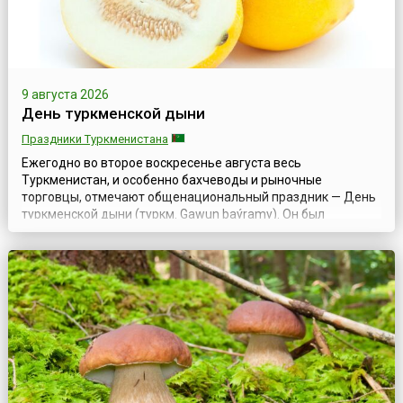
9 августа 2026
День туркменской дыни
Праздники Туркменистана
Ежегодно во второе воскресенье августа весь
Туркменистан, и особенно бахчеводы и рыночные
торговцы, отмечают общенациональный праздник — День
туркменской дыни (туркм. Gawun baýramy). Он был
учрежден в 1994 году первым президентом страны
Сапармуратом Ниязовым.На территории Туркменистана
уже несколько тысячелетий выращивают бахчевые
культуры, в том числе сладкие, сочные, ароматные дыни.
Это подт...