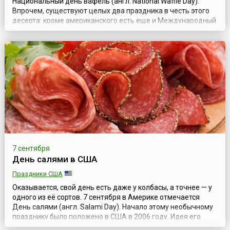
Национальный день вафель (англ. National Waffle Day).
Впрочем, существуют целых два праздника в честь этого
десерта: кроме американского есть еще и Международный
день вафель, отмечаемый 25 марта.Чем же отличается
американское лакомство? Эти вафли — не хрустящие
пластинки, к которым привыкли жители европейских стран,
а небольшие «оладьи», которые ...
7 сентября
День салями в США
Праздники США
Оказывается, свой день есть даже у колбасы, а точнее — у
одного из её сортов. 7 сентября в Америке отмечается
День салями (англ. Salami Day). Начало этому необычному
празднику было положено в США в 2006 году. Идея его
проведения пришла в голову двум подругам Кристине и