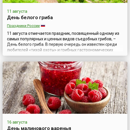
11 августа
День белого гриба
Праздники России
11 августа отмечается праздник, посвященный одному из
самых популярных и ценных видов съедобных грибов, –
День белого гриба. В первую очередь он известен среди
любителей «тихой охоты» и грибных гастрономических
блюд.Белый гриб – настоящий царь грибов. Он
произрастает по всей европейской лесной зоне, в тайге, на
Кавказе, хорошо адаптирован к любым видам почв,
исключая торфянистые. Считается, чт...
16 августа
День малинового варенья