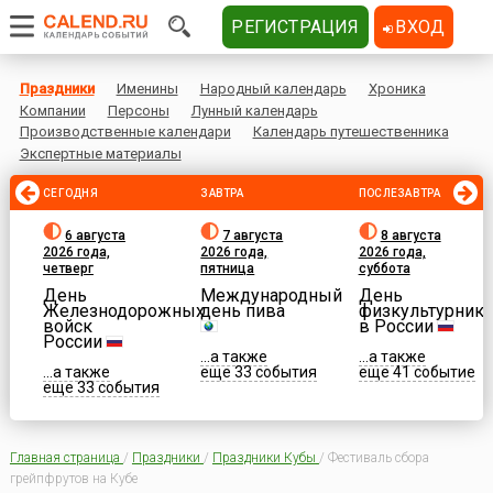
РЕГИСТРАЦИЯ
ВХОД
Праздники
Именины
Народный календарь
Хроника
Компании
Персоны
Лунный календарь
Производственные календари
Календарь путешественника
Экспертные материалы
СЕГОДНЯ
ЗАВТРА
ПОСЛЕЗАВТРА
6 августа
7 августа
8 августа
2026 года,
2026 года,
2026 года,
четверг
пятница
суббота
День
Международный
День
Железнодорожных
день пива
физкультурника
войск
в России
России
...а также
...а также
...а также
еще 33 события
еще 41 событие
еще 33 события
Главная страница
/
Праздники
/
Праздники Кубы
/
Фестиваль сбора
грейпфрутов на Кубе