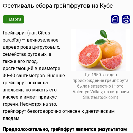
Фестиваль сбора грейпфрутов на Кубе
1 марта
Грейпфрут (лат. Cītrus
paradīsi) — вечнозеленое
дерево рода цитрусовых,
семейства рутовых, а
также его плод,
достигающий в диаметре
До 1950-х годов
30-40 сантиметров. Внешне
происхождение грейпфрута
грейпфрут похож на
было неизвестно (Фото:
апельсин, но мякоть его
Valentyn Volkov, по лицензии
кислее и имеет привкус
Shutterstock.com)
горечи. Несмотря на это,
грейпфрут безоговорочно отнесен к диетическим
плодам.
Предположительно, грейпфрут является результатом