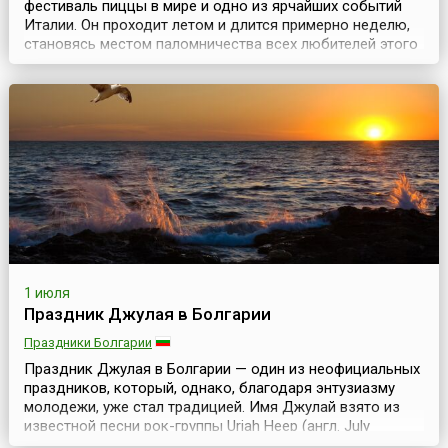
фестиваль пиццы в мире и одно из ярчайших событий
Италии. Он проходит летом и длится примерно неделю,
становясь местом паломничества всех любителей этого
известного итальянского блюда. Традиционно на это
событие съезжаются гости из многих стран мира. На
несколько дней весь Неаполь наполняется
неповторимыми ароматами базилика, моцареллы и
свеже...
1 июля
Праздник Джулая в Болгарии
Праздники Болгарии
Праздник Джулая в Болгарии — один из неофициальных
праздников, который, однако, благодаря энтузиазму
молодежи, уже стал традицией. Имя Джулай взято из
известной песни рок-группы Uriah Heep (англ. July
Morning — Июльское утро, 1971). Праздник возник в