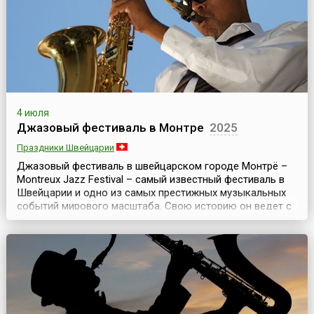
революционеры, ...
4 июля
Джазовый фестиваль в Монтре
2025
Праздники Швейцарии
Джазовый фестиваль в швейцарском городе Монтрё –
Montreux Jazz Festival – самый известный фестиваль в
Швейцарии и одно из самых престижных музыкальных
событий мирового масштаба. Свою историю он ведет с
1967 года, проходит каждый год и длится чуть более
двух недель. Обычно фестиваль стартует в конце июня –
начале июля.Создатель и бесcменный руководитель (до
2013 года) Montreux Jazz Festival – К...