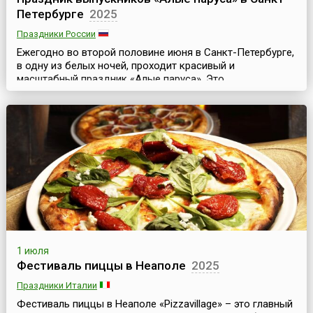
Петербурге
2025
Праздники России
Ежегодно во второй половине июня в Санкт-Петербурге,
в одну из белых ночей, проходит красивый и
масштабный праздник «Алые паруса». Это
общегородской праздник выпускников средних школ
северной столицы России. Хотя фиксированной даты у
него нет, но, как правило, он проводится в субботу,
максимально ближайшую к самой светлой ночи. Но
никогда не 22 июня — День памяти и скорби.Девизом
праздника...
1 июля
Фестиваль пиццы в Неаполе
2025
Праздники Италии
Фестиваль пиццы в Неаполе «Pizzavillage» – это главный