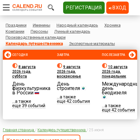
РЕГИСТРАЦИЯ
ВХОД
Праздники
Именины
Народный календарь
Хроника
Компании
Персоны
Лунный календарь
Производственные календари
Календарь путешественника
Экспертные материалы
СЕГОДНЯ
ЗАВТРА
ПОСЛЕЗАВТРА
8 августа
9 августа
10 августа
2026 года,
2026 года,
2026 года,
суббота
воскресенье
понедельник
День
День
Международны
физкультурника
строителя
день
в России
биодизеля
...а также
...а также
еще 42 события
еще 39 событий
...а также
еще 42 события
Главная страница
/
Календарь путешественника
/
25 июня