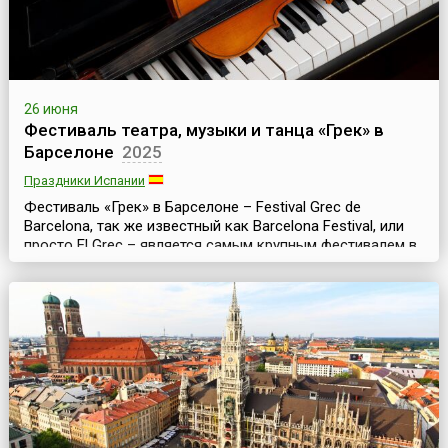
26 июня
Фестиваль театра, музыки и танца «Грек» в
Барселоне
2025
Праздники Испании
Фестиваль «Грек» в Барселоне – Festival Grec de
Barcelona, так же известный как Barcelona Festival, или
просто El Grec – является самым крупным фестивалем в
Барселоне и одним из значительных культурных событий
Испании. Это традиционный праздник современного
искусства – знаменитый фестиваль театра, музыки и
танца. Он проходит ежегодно летом и длится месяц или
чуть более.История фестиваля берет ...