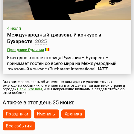
4 июля
Международный джазовый конкурс в
Бухаресте
2025
Праздники Румынии
Ежегодно в июле столица Румынии – Бухарест –
принимает гостей со всего мира на Международный
джазовый конкурс (Bucharest International JAZZ
Competition), который проходит в течение недели, в
рамках большого музыкального фестиваля EUROPAfest,
Вы хотите рассказать об известных вам ярких и увлекательных
ежегодных событиях, отмечаемых в этот день в той или иной стране и
ставшего в последние годы визитной карточкой
городе?
Напишите нам
, и мы непременно включим в раздел статью об
страны.Особенность EUROPAfest, что делает его
этом событии
уникальным в Европе, в том, что он посвящён четырем
А также в этот день 25 июня:
музыкальным...
Праздники
Именины
Хроника
Все события