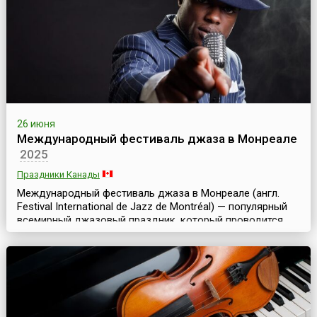
26 июня
Международный фестиваль джаза в Монреале
2025
Праздники Канады
Международный фестиваль джаза в Монреале (англ.
Festival International de Jazz de Montréal) — популярный
всемирный джазовый праздник, который проводится
ежегодно уже 40 лет. Этот знаменитый фестиваль
является важной достопримечательностью Монреаля —
старейшего из канадских городов. Расположенная на
берегу реки святого Лаврентия отлично
отреставрированная старая часть города, сохранившая
францу...