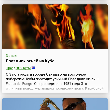
конце 1970-х годов в лоно хиппи-движения в Болгарии.
Каждый год с 30 июня на 1 июля к черноморскому
побережью стекаются группы молодых людей из с...
3 июля
Праздник огней на Кубе
Праздники Кубы
С 3 по 9 июля в городе Сантьяго на восточном
побережье Кубы проходит уличный Праздник огней —
Fiesta del Fuego. Он проводится с 1981 года.Это
отличный повод желающим познакомиться с Карибской
культурой, протанцевав всю ночь на улицах Сантьяго-
де-Куба, подкрепившись (если есть желание)
знаменитым кубинским ромом. Сантьяго-де-Куба —
«первый город революции». Как и все хорошие