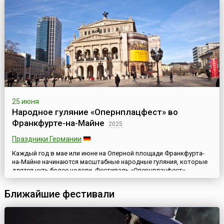
25 июня
Народное гуляние «Опернплацфест» во
Франкфурте-на-Майне
2025
Праздники Германии
Каждый год в мае или июне на Оперной площади Франкфурта-
на-Майне начинаются масштабные народные гуляния, которые
длятся чуть более недели. Фестиваль «Опернплацфест»
(Opernplatzfest) – одно из главных светских мероприятий этого
немецкого города. Иногда его называют балом под открытым
Ближайшие фестивали
небом.Здание Старой оперы или Оперный театр был построен в
1872–1880 годы в стиле итальянского ренессанса. В год...