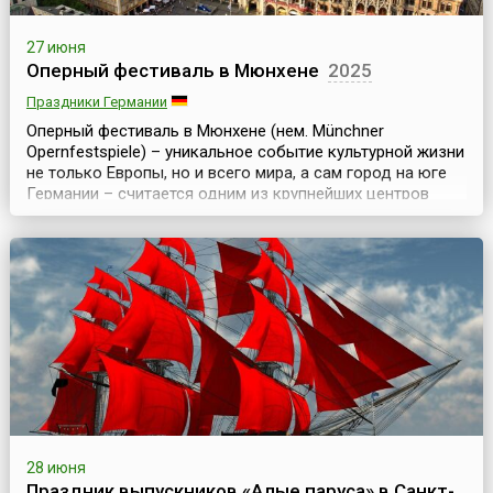
27 июня
Оперный фестиваль в Мюнхене
2025
Праздники Германии
Оперный фестиваль в Мюнхене (нем. Münchner
Opernfestspiele) – уникальное событие культурной жизни
не только Европы, но и всего мира, а сам город на юге
Германии – считается одним из крупнейших центров
мировой оперной культуры. Поэтому именно здесь для
любителей изысканных развлечений ежегодно
проводится Оперный фестиваль, который стартует в
конце июня и длится примерно месяц.Главные события
пр...
28 июня
Праздник выпускников «Алые паруса» в Санкт-