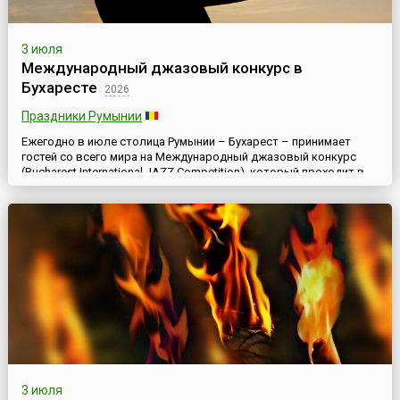
3 июля
Международный джазовый конкурс в
Бухаресте
2026
Праздники Румынии
Ежегодно в июле столица Румынии – Бухарест – принимает
гостей со всего мира на Международный джазовый конкурс
(Bucharest International JAZZ Competition), который проходит в
течение недели, в рамках большого музыкального фестиваля
EUROPAfest, ставшего в последние годы визитной карточкой
страны.Особенность EUROPAfest, что делает его уникальным в
Европе, в том, что он посвящён четырем музыкальным...
3 июля