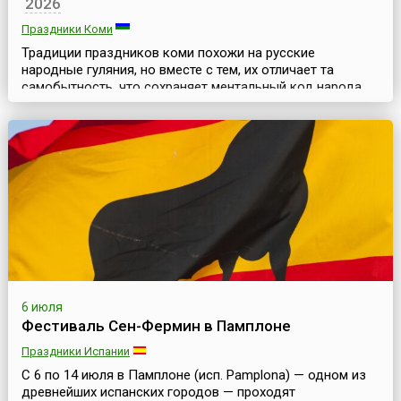
2026
Праздники Коми
Традиции праздников коми похожи на русские
народные гуляния, но вместе с тем, их отличает та
самобытность, что сохраняет ментальный код народа,
их представления о мироздании. Перед началом
сенокосной страды, в первые выходные июля, в
междуречье рек Ижма и Курья собираются коми-
ижемцы на народные гулянья – праздник «Луд»,
который проходит на заливных лугах левого берега реки
Ижмы, села Ижма Иже...
6 июля
Фестиваль Сен-Фермин в Памплоне
Праздники Испании
С 6 по 14 июля в Памплоне (исп. Pamplona) — одном из
древнейших испанских городов — проходят