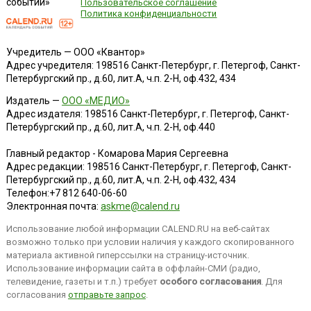
событий»
Пользовательское соглашение
Политика конфиденциальности
Учредитель — ООО «Квантор»
Адрес учредителя: 198516 Санкт-Петербург, г. Петергоф, Санкт-
Петербургский пр., д.60, лит.А, ч.п. 2-Н, оф.432, 434
Издатель —
ООО «МЕДИО»
Адрес издателя: 198516 Санкт-Петербург, г. Петергоф, Санкт-
Петербургский пр., д.60, лит.А, ч.п. 2-Н, оф.440
Главный редактор - Комарова Мария Сергеевна
Адрес редакции:
198516
Санкт-Петербург, г. Петергоф
,
Санкт-
Петербургский пр., д.60, лит.А, ч.п. 2-Н, оф.432, 434
Телефон:
+7 812 640-06-60
Электронная почта:
askme@calend.ru
Использование любой информации CALEND.RU на веб-сайтах
возможно только при условии наличия у каждого скопированного
материала активной гиперссылки на страницу-источник.
Использование информации сайта в оффлайн-СМИ (радио,
телевидение, газеты и т.п.) требует
особого согласования
. Для
согласования
отправьте запрос
.