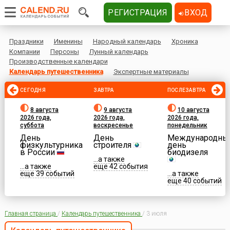
РЕГИСТРАЦИЯ
ВХОД
Праздники
Именины
Народный календарь
Хроника
Компании
Персоны
Лунный календарь
Производственные календари
Календарь путешественника
Экспертные материалы
СЕГОДНЯ
ЗАВТРА
ПОСЛЕЗАВТРА
8 августа
9 августа
10 августа
2026 года,
2026 года,
2026 года,
суббота
воскресенье
понедельник
День
День
Международны
физкультурника
строителя
день
в России
биодизеля
...а также
...а также
еще 42 события
еще 39 событий
...а также
еще 40 событий
Главная страница
/
Календарь путешественника
/
3 июля