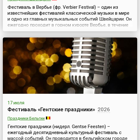
Фестиваль в Вербье (фр. Verbier Festival) – один из
известнейших фестивалей классической музыки в мире
и одно из главных музыкальных событий Швейцарии. Он
ежегодно проходит в горном курорте Вербье, в течение
двух недель во второй половине июля.Фестиваль
возник в этом небольшом городке, в самом сердце
Швейцарских Альп, в 1994 году. Его создателем и
художественным руководителем стал Мартин Тайсо...
17 июля
Фестиваль «Гентские праздники»
2026
Праздники Бельгии
Гентские праздники (нидерл. Gentse Feesten) –
ежегодный десятидневный культурный фестиваль с
массой событий. Он проводится в бельгийском городе