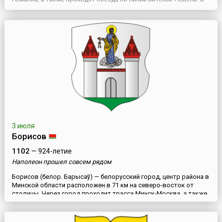
этом же направлении идет и автомобильная трасса. От центра
области Городок удален на 30 км. Городок упоминается
впервые в летописях второй половины 13 века как «Городок
ок...
3 июля
Борисов
1102
— 924-летие
Наполеон прошел совсем рядом
Борисов (белор. Барысаў) — белорусский город, центр района в
Минской области расположен в 71 км на северо-восток от
столицы. Через город проходит трасса Минск-Москва, а также
железнодорожная линия Минск–Орша.Город Борисов основал
князь Борис Всеславович, после похода на ятвяг в 1102 году.
Город был поставлен на месте слияния рек Схи и Березины. В