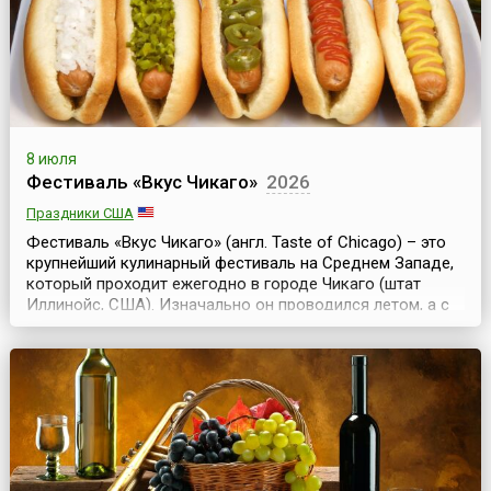
8 июля
Фестиваль «Вкус Чикаго»
2026
Праздники США
Фестиваль «Вкус Чикаго» (англ. Taste of Chicago) – это
крупнейший кулинарный фестиваль на Среднем Западе,
который проходит ежегодно в городе Чикаго (штат
Иллинойс, США). Изначально он проводился летом, а с
2023 года его перенесли на сентябрь, а в 2026 году
вновь вернули на летний период.Начало традиции
проведения фестиваля было положено в 1980 году. Это
был однодневный праздник «Вкус Чикаго» в...