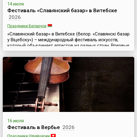
14 июля
Фестиваль «Славянский базар» в Витебске
2026
Праздники Беларуси
«Славянский базар» в Витебске (белор. «Славянскі базар
у Віцебску») – международный фестиваль искусств,
который объединяет артистов из разных стран. Впервые
он прошел в июле 1992 года. Уже тогда мероприятие
собрало более тысячи участников. И с тех пор
фестиваль проходит ежегодно, собирая с каждым
годом все больше участников.Это совместный проект
Белоруссии, России и Украины. Основная цель фест...
16 июля
Фестиваль в Вербье
2026
Праздники Швейцарии