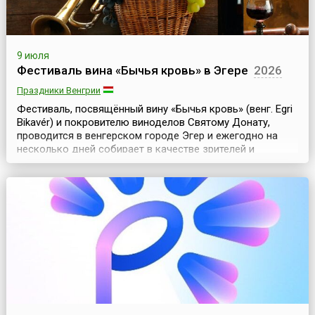
9 июля
Фестиваль вина «Бычья кровь» в Эгере
2026
Праздники Венгрии
Фестиваль, посвящённый вину «Бычья кровь» (венг. Egri
Bikavér) и покровителю виноделов Святому Донату,
проводится в венгерском городе Эгер и ежегодно на
несколько дней собирает в качестве зрителей и
участников не одну сотню тысяч туристов.По одной из
легенд, название знаменитого венгерского красного
вина «Бычья кровь» связано со временами турецкого
господства. При турецкой осаде Эгерской крепо...