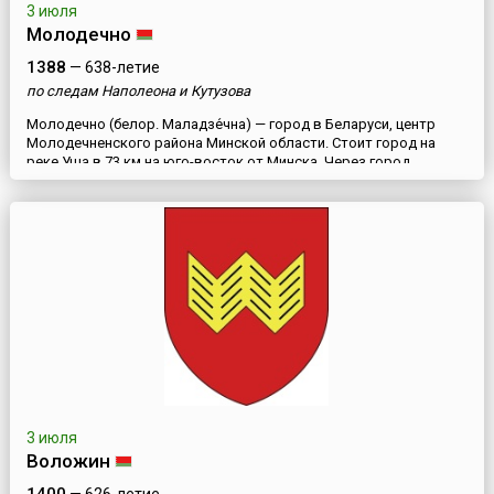
3 июля
Молодечно
1388
— 638-летие
по следам Наполеона и Кутузова
Молодечно (белор. Маладзе́чна) — город в Беларуси, центр
Молодечненского района Минской области. Стоит город на
реке Уша в 73 км на юго-восток от Минска. Через город
проходит железная дорога и автомагистрали в Минск и
Вильнюс.Своим именем город обязан реке Молодачанке,
исчезнувшей во время осушения окрестных территорий.
Впервые упоминается 16 декабря 1388 года в присяжном листе
князя Дмитр...
3 июля
Воложин