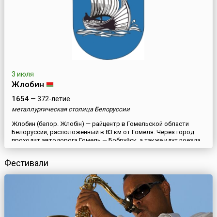
3 июля
Жлобин
1654
— 372-летие
металлургическая столица Белоруссии
Жлобин (белор. Жлобін) — райцентр в Гомельской области
Белоруссии, расположенный в 83 км от Гомеля. Через город
проходит автодорога Гомель — Бобруйск, а также идут поезда
в Гомель, Могилев и Минск.В окрестностях города
археологические раскопки обнаружили остатки поселений еще
Фестивали
бронзового века, но в летописях этот край упоминается в 1654
году. В 15-17 веках здесь находился замок, в месте впадени...