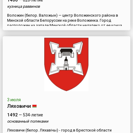
1400
— 626-летие
кузница раввинов
Воложин (белор. Валожын) — центр Воложинского района в
Минской области Белоруссии на реке Воложинка. Город
расположен на западе Минской области недалеко от ее конца,
в 75 км от областного центра. Через город проходит
железнодорожная линия Молодечно — Лида, а совсем рядом с
городом идет автотрасса Минск — Гродно. Воложин впервые
упоминается в хронике Быховца в 1400 году. Тогда он
принадлежал кн...
3 июля
Ляховичи
1492
— 534-летие
основанный поляками
Ляховичи (белор. Ляхавічы) - город в Брестской области