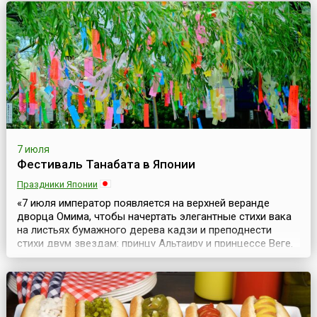
событие съезжаются гости из многих стран мира. На
несколько дней весь Неаполь наполняется
неповторимыми ароматами базилика, моцареллы и
свеже...
7 июля
Фестиваль Танабата в Японии
Праздники Японии
«7 июля император появляется на верхней веранде
дворца Омима, чтобы начертать элегантные стихи вака
на листьях бумажного дерева кадзи и преподнести
стихи двум звездам: принцу Альтаиру и принцессе Веге.
Согласно легенде влюбленные звезды могли
встретиться, перейдя Млечный Путь, только раз в году
— в эту июльскую ночь.Для церемонии «Звездного
фестиваля» перед императором на специальной
церемониа...