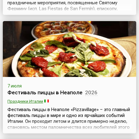
праздничные мероприятия, посвященные Святому
Фермину (исп. Las Fiestas de San Fermín), епископу,
жившему в 13 веке и спасшему некогда Памплону от
эпидемии чумы. Являясь поначалу чисто религиозным,
со временем праздник превратился в красочное
народное гуляние. Горожане, одетые в баскскую
национальную од...
7 июля
Фестиваль пиццы в Неаполе
2026
Праздники Италии
Фестиваль пиццы в Неаполе «Pizzavillage» – это главный
фестиваль пиццы в мире и одно из ярчайших событий
Италии. Он проходит летом и длится примерно неделю,
становясь местом паломничества всех любителей этого
известного итальянского блюда. Традиционно на это