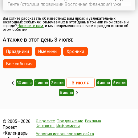
Генте (столица провинции Восточная Фландрия) уже
более 160 лет и считается одним из самых крупных и
интересных в Европе. Программа включает бесплатные
Вы хотите рассказать об известных вам ярких и увлекательных
музыкальные выступления, открытые уроки танцев,
ежегодных событиях, отмечаемых в этот день в той или иной стране и
городе?
Напишите нам
, и мы непременно включим в раздел статью об
выступления уличных театров и многое другое.
этом событии
Действие...
А также в этот день 3 июля:
Праздники
Именины
Хроника
Все события
3 июля
30 июня
1 июля
2 июля
4 июля
5 июля
6 июля
О проекте
Продвижение
Реклама
© 2005—2026
Контакты
Информеры
Проект
«Календарь
Условия использования сайта