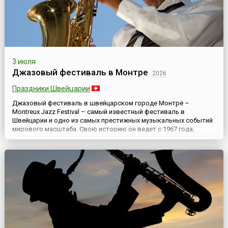
3 июля
Джазовый фестиваль в Монтре
2026
Праздники Швейцарии
Джазовый фестиваль в швейцарском городе Монтрё –
Montreux Jazz Festival – самый известный фестиваль в
Швейцарии и одно из самых престижных музыкальных событий
мирового масштаба. Свою историю он ведет с 1967 года,
проходит каждый год и длится чуть более двух недель. Обычно
фестиваль стартует в конце июня – начале июля.Создатель и
бесcменный руководитель (до 2013 года) Montreux Jazz Festival
– К...