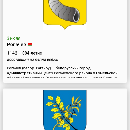
3 июля
Рогачев
1142
— 884-летие
восставший из пепла войны
Рогачёв (белор. Рагачо́ў) — белорусский город,
административный центр Рогачевского района в Гомельской
области Белоруссии. Расположен при впадении реки Друть в
Днепр в 120 км от Гомеля.Впервые упоминается в 1142 году в
Ипатьевской летописи при описании раздачи киевским князем
Всеволдом Ольговичем своим братьям городов Туровской и
Владимировской земель. В конце 13 века город вместе с
Оршею ...