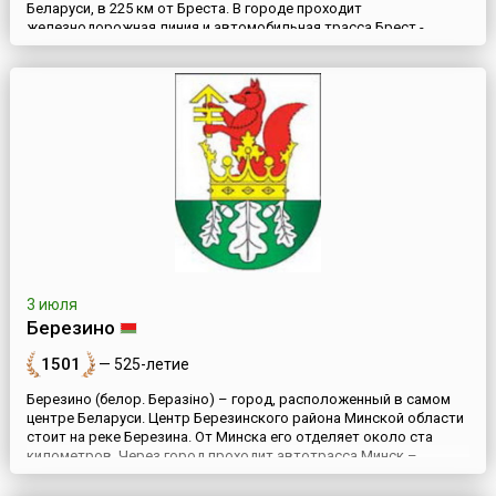
Беларуси, в 225 км от Бреста. В городе проходит
железнодорожная линия и автомобильная трасса Брест -
Русиновичи. В городе течет река Ведьма, своим названием
город обязан основателям - «ляхам» (полякам).Впервые город
Ляховичи встречается в исторических документах середины 15
века. В 1572 году Ляховичи переходят под управление кастеляну
виле...
3 июля
Березино
1501
— 525-летие
Березино (белор. Беразіно) – город, расположенный в самом
центре Беларуси. Центр Березинского района Минской области
стоит на реке Березина. От Минска его отделяет около ста
километров. Через город проходит автотрасса Минск –
Могилев.Когда на этом месте поселились люди – точно не
известно, однако река Березина, которая являлась частью