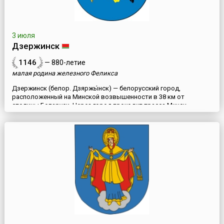
3 июля
Дзержинск
1146
— 880-летие
малая родина железного Феликса
Дзержинск (белор. Дзяржы́нск) — белорусский город,
расположенный на Минской возвышенности в 38 км от
столицы Беларуси. Через город проходит трасса Минск-
Барановичи и железная дорога со станцией Койданово.
Первоначально поселок назывался Крутогорье — первое
упоминание о нем относится к середине 12 века. Существует
легенда, что в старой деревянной Свято-Покровской
православной церкви находилась ...