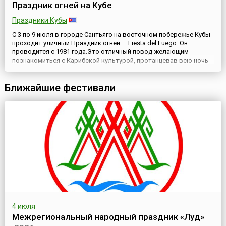
Праздник огней на Кубе
Праздники Кубы
С 3 по 9 июля в городе Сантьяго на восточном побережье Кубы
проходит уличный Праздник огней — Fiesta del Fuego. Он
проводится с 1981 года.Это отличный повод желающим
познакомиться с Карибской культурой, протанцевав всю ночь
на улицах Сантьяго-де-Куба, подкрепившись (если есть
желание) знаменитым кубинским ромом. Сантьяго-де-Куба —
Ближайшие фестивали
«первый город революции». Как и все хорошие
революционеры, ...
4 июля
Межрегиональный народный праздник «Луд»