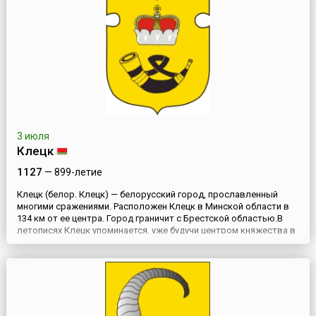
1413 году Борисов становится центром Борисовско...
3 июля
Клецк
1127
— 899-летие
Клецк (белор. Клецк) — белорусский город, прославленный
многими сражениями. Расположен Клецк в Минской области в
134 км от ее центра. Город граничит с Брестской областью.В
летописях Клецк упоминается, уже будучи центром княжества в
составе Турово-Пинской земли в 1127 году, а по некоторым
данным Клецк был столицей племени дреговичей. Город был
основан на высоком берегу реки Лань на месте феодал...