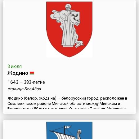
водного пути «из варяг в греки» указывает на то, что поселе...
3 июля
Жодино
1643
— 383-летие
столица БелАЗов
Жодино (белор. Жо́дзіна) — белорусский город, расположен в
Смолевичском районе Минской области между Минском и
Борисовом в 50 км от столицы. От столиц Польши, Украины и
России город равноудален на 650 км. В Жодино расположен
один из семи крупнейших мировых заводов по выпуску
карьерной техники — БелАЗ.Упоминание о Жодино встречается
в 1688 году как о деревне Жодина Слобода в Борисовском
старост...