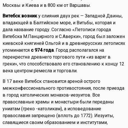
Москвы и Киева и в 800 км от Варшавы.
Витебск возник
у слияния двух рек — Западной Двины,
впадающей в Балтийское море, и Витьбы, которая и
дала название городу. Согласно «Летописи города
Витебска М.Панцирного и С.Аверки», город был заложен
киевской княгиней Ольгой и в древнерусских летописях
упоминается
с 974 года
. Город располагался на
перекрестке древнего торгового пути «из варяг в
греки», что способствовало его становлению к концу 12
века центром ремесла и торговли.
В 17 веке Витебск становится ареной острого
межконфессионального противостояния, после приезда
в город католических монахов-иезуитов. Все
православные храмы и монастыри были переданы
униатам (греко -католикам), а исповедование
православия запрещено (вплоть до 1772). Иезуиты,
славящиеся своим образованием и институтами,