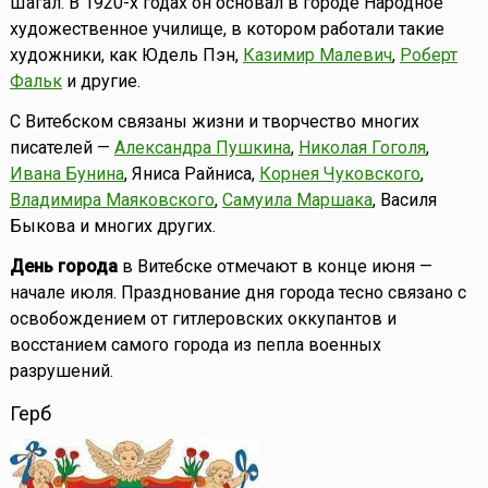
Шагал. В 1920-х годах он основал в городе Народное
художественное училище, в котором работали такие
художники, как Юдель Пэн,
Казимир Малевич
,
Роберт
Фальк
и другие.
С Витебском связаны жизни и творчество многих
писателей —
Александра Пушкина
,
Николая Гоголя
,
Ивана Бунина
, Яниса Райниса,
Корнея Чуковского
,
Владимира Маяковского
,
Самуила Маршака
, Василя
Быкова и многих других.
День города
в Витебске отмечают в конце июня —
начале июля. Празднование дня города тесно связано с
освобождением от гитлеровских оккупантов и
восстанием самого города из пепла военных
разрушений.
Герб