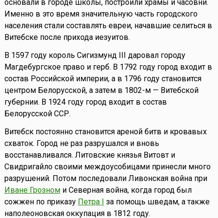
основали в городе школы, построили храмы и часовни.
Именно в это время значительную часть городского
населения стали составлять евреи, начавшие селиться в
Витебске после прихода иезуитов.
В 1597 году король Сигизмунд III даровал городу
Магдебургское право и герб. В 1792 году город входит в
состав Российской империи, а в 1796 году становится
центром Белорусской, а затем в 1802-м — Витебской
губернии. В 1924 году город входит в состав
Белорусской ССР.
Витебск постоянно становится ареной битв и кровавых
схваток. Город не раз разрушался и вновь
восстанавливался. Литовские князья Витовт и
Свидригайло своими междоусобицами принесли много
разрушений. Потом последовали Ливонская война при
Иване Грозном
и Северная война, когда город был
сожжен по приказу
Петра I
за помощь шведам, а также
наполеоновская оккупация в 1812 году.