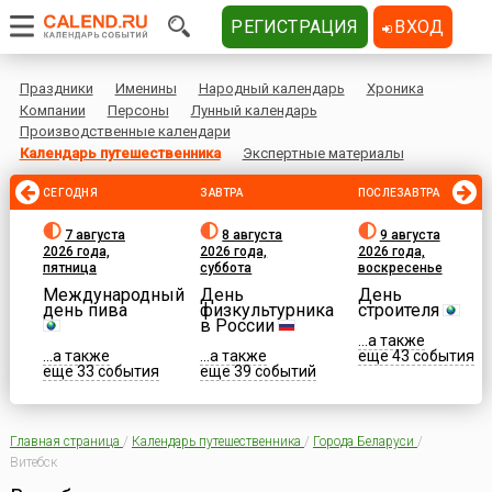
РЕГИСТРАЦИЯ
ВХОД
Праздники
Именины
Народный календарь
Хроника
Компании
Персоны
Лунный календарь
Производственные календари
Календарь путешественника
Экспертные материалы
СЕГОДНЯ
ЗАВТРА
ПОСЛЕЗАВТРА
7 августа
8 августа
9 августа
2026 года,
2026 года,
2026 года,
пятница
суббота
воскресенье
Международный
День
День
день пива
физкультурника
строителя
в России
...а также
...а также
...а также
еще 43 события
еще 33 события
еще 39 событий
Главная страница
/
Календарь путешественника
/
Города Беларуси
/
Витебск