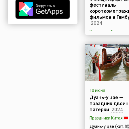
фестиваль
присутствует пост
атрибу...
короткометраж
фильмов в Гамб
2024
Праздники Германи
Международный
фестиваль
короткометражных
фильмов (Hamburg
International Short F
Festival) проходит в
Гамбурге ежегодно
конце мая – начале
длится неделю. Тр
проведения данног
10 июня
кинофорума начала
Дуань-у цзе —
1985 году, когда
праздник двойн
состоялся первый
пятерки
2024
фестиваль, тогда
носивший лаконичн
Праздники Китая
NoBudget, что в пе
Дуань-у цзе (кит. 
на русский означае