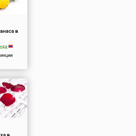
анаса в
анда
винции
тиваль
ланде
и ценят
 плоды
но важными
итаминами
одержат
й, хлор,
йся в
 фермент
пляет
бствует
ха в