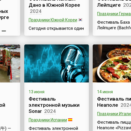
лучшему пищева
района и Международный
Дано в Южной Корее
Лейпциге
20
оянным
Ананас нормали
фонд «Наследие Л.Н.
ных
2024
микрофлору киш
Толстого».В этом
Праздники Герм
Его принимают 
урге
старинном селе, в
Праздники Южной Кореи
у...
Фестиваль Баха
прошлом – уездном
Лейпциге (Bachfe
городе, крапиву любят и
Сегодня открывается один
и
– международн
ценят. Она...
из самых известных
музыкальный фе
фестивалей Южной Кореи
самый престижн
— весенний фестиваль
Германии фести
Каннын Дано, или Каннын
посвященный тв
Тано (кор. 단오, 수릿날).
великого немец
Свое название фестиваль
ilm
композитора Ио
получил от названия
Себастьяна Баха
древнего города Каннына,
 в
проходит ежего
который расположен на
 июня и
июне, длится 10
берегу Японского моря и
адиция
неизменно уже 
благодаря этому стал
о
13 июня
14 июня
проходит с бол
одним из туристических
сь в
Фестиваль
Фестиваль п
успехом, пользу
центров страны. Кроме
ой
электронной музыки
Неаполе
202
традиционно в
туристических
Sonar
2024
спросом среди
достопримечательностей
Праздники Итали
поклонников тв
город известен своими
ое имя
Праздники Испании
этого великого
Фестиваль пицц
фестивалями. В первую о...
реводе
композитора. Сю
Неаполе «Pizzavi
端午) —
Фестиваль электронной
т «Без