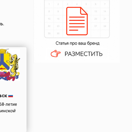
ь.
вск
68-летие
оинской