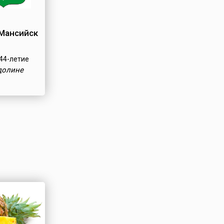
Мансийск
44-летие
долине