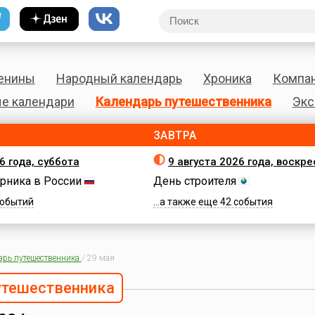
енины
Народный календарь
Хроника
Компа
е календари
Календарь путешественника
Экс
ЗАВТРА
6 года, суббота
9 августа 2026 года, воскр
рника в России
День строителя
 событий
...а также еще 42 события
арь путешественника
/
29 мая
утешественника