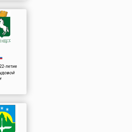
22-летие
рудовой
и