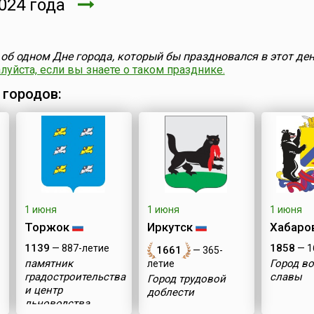
024 года
об одном Дне города, который бы праздновался в этот ден
уйста, если вы знаете о таком празднике.
 городов:
1 июня
1 июня
1 июня
Торжок
Иркутск
Хабаро
1139
1858
— 887-летие
— 1
1661
— 365-
памятник
Город в
летие
градостроительства
славы
Город трудовой
и центр
доблести
льноводства