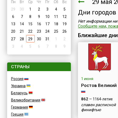
29 мая 2
Пн
Вт
Ср
Чт
Пт
Сб
Вс
29
30
1
2
3
4
5
Дни городов
6
7
8
9
10
11
12
Нет информации ни 
13
14
15
16
17
18
19
Сообщите нам, пожал
20
21
22
23
24
25
26
Ближайшие дни
27
28
29
30
31
1
2
3
4
5
6
7
8
9
СТРАНЫ
Россия
1 июня
Ростов Великий
Украина
Беларусь
862
— 1164-летие
Великобритания
славен расписной
Германия
финифтью
Греция