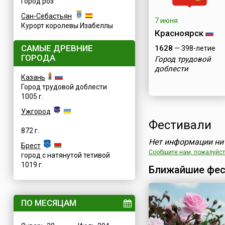
Город роз
Сан-Себастьян
7 июня
Курорт королевы Изабеллы
Красноярск
САМЫЕ ДРЕВНИЕ
1628
— 398-летие
ГОРОДА
Город трудовой
доблести
Казань
Город трудовой доблести
1005 г.
Ужгород
Фестивали
872 г.
Нет информации ни 
Брест
Сообщите нам, пожалуйста
город с натянутой тетивой
1019 г.
Ближайшие фес
ПО МЕСЯЦАМ