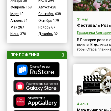
Январь
38
Июль
294
Февраль
169
Август
428
Март
49
Сентябрь
638
31 мая
Апрель
54
Октябрь
179
Фестиваль Роз
Май
287
Ноябрь
67
Праздники Болгари
Июнь
370
Декабрь
32
В Болгарии роза в
почете. В долинах
горы Стара планина
давних времен
ПРИЛОЖЕНИЯ
выращивали масли
розу, из которой д
розовое масло, из
далеко за предела
Болгарии. Именно 
роза является одни
главных символов 
и, конечно же, поэ
здесь ежегодно пр
Фестиваль Розы, к
4 июня
длится три дня. Мн
Международны
песен сложено о ро