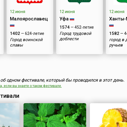
12 июня
12 июня
12 июня
Малоярославец
Уфа
Ханты-
1574
— 452-летие
1402
Город трудовой
1582
— 624-летие
— 4
доблести
Город воинской
город в 
славы
ручьев
об одном фестивале, который бы проводился в этот день.
, если вы знаете о таком фестивале.
тивали