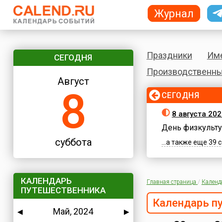
Журнал
Праздники
Им
СЕГОДНЯ
Производственны
Август
8
СЕГОДНЯ
8 августа 202
День физкульту
суббота
...а также еще 39
КАЛЕНДАРЬ
Главная страница
/
Календ
ПУТЕШЕСТВЕННИКА
Календарь п
Май, 2024
◀
▶