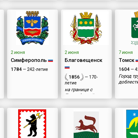
2 июня
2 июня
7 июня
Симферополь
Благовещенск
Томск
1784
1604
— 242-летие
— 4
Город т
1856
— 170-
доблест
летие
на границе с
Поднебесной