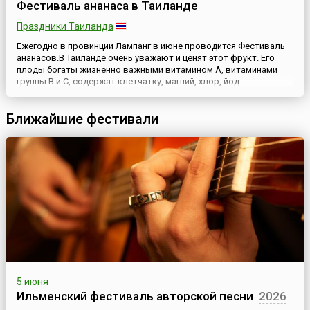
Фестиваль ананаса в Таиланде
Праздники Таиланда
Ежегодно в провинции Лампанг в июне проводится Фестиваль
ананасов.В Таиланде очень уважают и ценят этот фрукт. Его
плоды богаты жизненно важными витамином А, витаминами
группы В и С, содержат клетчатку, магний, хлор, йод.
Содержащийся в мякоти ананаса фермент бромелин
расщепляет жиры, что способствует лучшему пищеварению.
Ближайшие фестивали
Ананас нормализует микрофлору кишечника. Его принимают в
пищу для у...
5 июня
Ильменский фестиваль авторской песни
2026