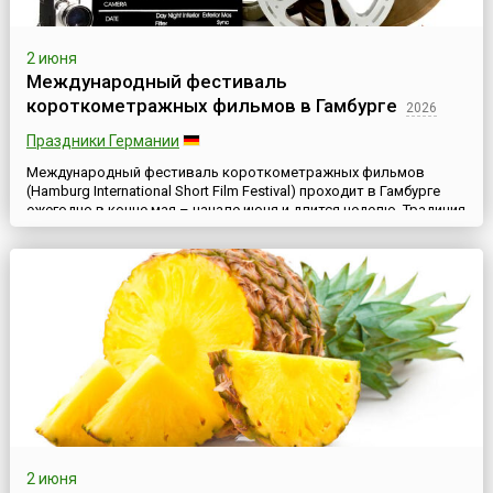
2 июня
Международный фестиваль
короткометражных фильмов в Гамбурге
2026
Праздники Германии
Международный фестиваль короткометражных фильмов
(Hamburg International Short Film Festival) проходит в Гамбурге
ежегодно в конце мая – начале июня и длится неделю. Традиция
проведения данного кинофорума началась в 1985 году, когда
состоялся первый фестиваль, тогда носивший лаконичное имя
NoBudget, что в переводе на русский означает «Без бюджета».
На сегодняшний день Гамбургский фестиваль коро...
2 июня