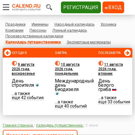
РЕГИСТРАЦИЯ
ВХОД
Праздники
Именины
Народный календарь
Хроника
Компании
Персоны
Лунный календарь
Производственные календари
Календарь путешественника
Экспертные материалы
СЕГОДНЯ
ЗАВТРА
ПОСЛЕЗАВТРА
9 августа
10 августа
11 августа
2026 года,
2026 года,
2026 года,
воскресенье
понедельник
вторник
День
Международный
День
строителя
день
белого
биодизеля
гриба
...а также
еще 42 события
...а также
...а также
еще 33 события
еще 40 событий
Главная страница
/
Календарь путешественника
/
2 июня