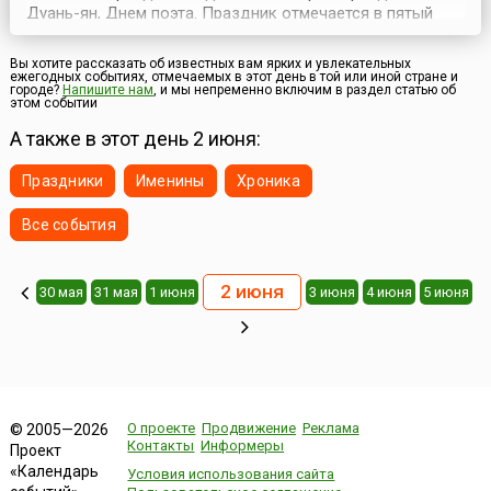
Дуань-ян, Днем поэта. Праздник отмечается в пятый
день пятого месяца по лунному календарю. По
наиболее распространенному мнению, возникновение
Вы хотите рассказать об известных вам ярких и увлекательных
этого праздника связано с памятью о древнем
ежегодных событиях, отмечаемых в этот день в той или иной стране и
городе?
Напишите нам
, и мы непременно включим в раздел статью об
китайском поэте-патриоте Цюй Юане. Цюй Юань жил в
этом событии
царстве Ч...
А также в этот день 2 июня:
Праздники
Именины
Хроника
Все события
2 июня
30 мая
31 мая
1 июня
3 июня
4 июня
5 июня
О проекте
Продвижение
Реклама
© 2005—2026
Контакты
Информеры
Проект
«Календарь
Условия использования сайта