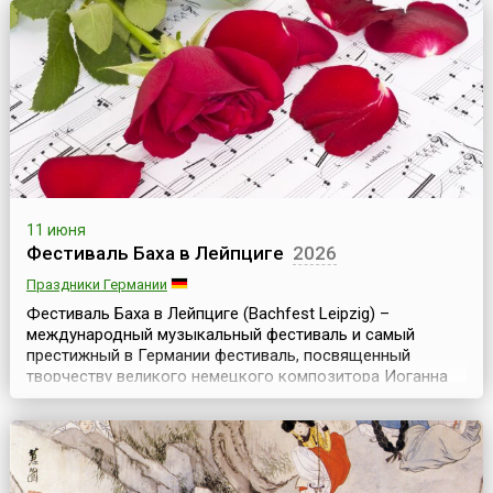
фонд «Наследие Л.Н. Толстого».В этом старинном селе, в
прошлом – уездном городе, крапиву любят и ценят.
Она...
11 июня
Фестиваль Баха в Лейпциге
2026
Праздники Германии
Фестиваль Баха в Лейпциге (Bachfest Leipzig) –
международный музыкальный фестиваль и самый
престижный в Германии фестиваль, посвященный
творчеству великого немецкого композитора Иоганна
Себастьяна Баха. Он проходит ежегодно в июне, длится
10 дней и неизменно уже много лет проходит с большим
успехом, пользуясь традиционно высоким спросом
среди поклонников творчества этого великого
композитора. Сюда...