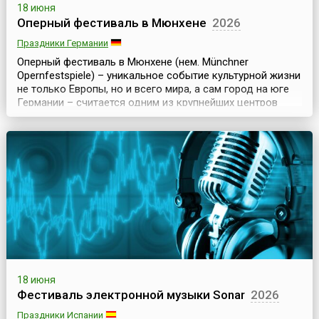
18 июня
Оперный фестиваль в Мюнхене
2026
Праздники Германии
Оперный фестиваль в Мюнхене (нем. Münchner
Opernfestspiele) – уникальное событие культурной жизни
не только Европы, но и всего мира, а сам город на юге
Германии – считается одним из крупнейших центров
мировой оперной культуры. Поэтому именно здесь для
любителей изысканных развлечений ежегодно
проводится Оперный фестиваль, который стартует в
конце июня и длится примерно месяц.Главные события
пр...
18 июня
Фестиваль электронной музыки Sonar
2026
Праздники Испании