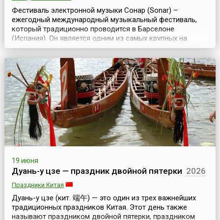
Фестиваль электронной музыки Сонар (Sonar) –
ежегодный международный музыкальный фестиваль,
который традиционно проводится в Барселоне
(Испания). Он является одним из самых крупных на
планете событий в области электронной музыки и
знаменитым брендом Барселоны.Sonar проходит
ежегодно с 1994 года, это трехдневный фестиваль,
который начинается в середине июня – в четверг и
заканчивается в выходны...
19 июня
Дуань-у цзе — праздник двойной пятерки
2026
Праздники Китая
Дуань-у цзе (кит. 端午) — это один из трех важнейших
традиционных праздников Китая. Этот день также
называют праздником двойной пятерки, праздником