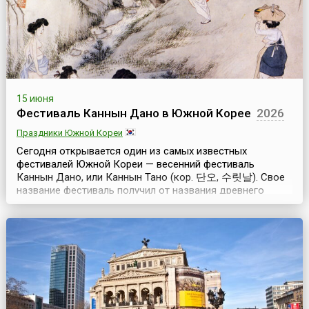
15 июня
Фестиваль Каннын Дано в Южной Корее
2026
Праздники Южной Кореи
Сегодня открывается один из самых известных
фестивалей Южной Кореи — весенний фестиваль
Каннын Дано, или Каннын Тано (кор. 단오, 수릿날). Свое
название фестиваль получил от названия древнего
города Каннына, который расположен на берегу
Японского моря и благодаря этому стал одним из
туристических центров страны. Кроме туристических
достопримечательностей город известен своими
фестивалями. В первую о...