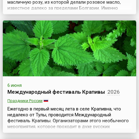
масличную розу, из которой делали розовое масло,
известное далеко за пределами Болгарии. Именно
поэтому роза является одним из главных символов
страны, и, конечно же, поэтому здесь ежегодно
проходит Фестиваль Розы, который длится три дня.
Много песен сложено о розе, она присутствует
постоянным атрибу...
6 июня
Международный фестиваль Крапивы
2026
Праздники России
Ежегодно в первый месяц лета в селе Крапивна, что
недалеко от Тулы, проводится Международный
фестиваль Крапивы. Организаторами этого необычного
мероприятия, которое проходит в духе русских
традиций, являются музей-усадьба Л.Н. Толстого «Ясная
Поляна», администрация района и Международный