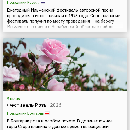
Праздники России
Ежегодный Ильменский фестиваль авторской песни
проводится в июне, начиная с 1973 года. Своё название
фестиваль получил по месту проведения – на берегу
Ильменского озера в Челябинской области в районе
Ильменской турбазы возле города Миасс. Фестиваль
известен ещё под названиями «Ильмены», «Ильмень»,
«Ильменка», также образованными от названия места
проведения мероприятия. Но с 2025 года его реше...
5 июня
Фестиваль Розы
2026
Праздники Болгарии
В Болгарии роза в особом почете. В долинах южнее
горы Стара планина с давних времен выращивали