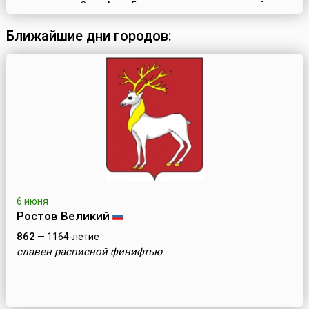
впадения реки Зеи в Амур. Благовещенск – единственный
административный центр в стране, который находится на
государственной границе.Первые русские путешественники
Ближайшие дни городов:
появились на месте слияния Амура и Зеи летом 1644 года; здесь
остановился Василий Поярков со своим отрядом. В 1653 го...
6 июня
Ростов Великий
862
— 1164-летие
славен расписной финифтью