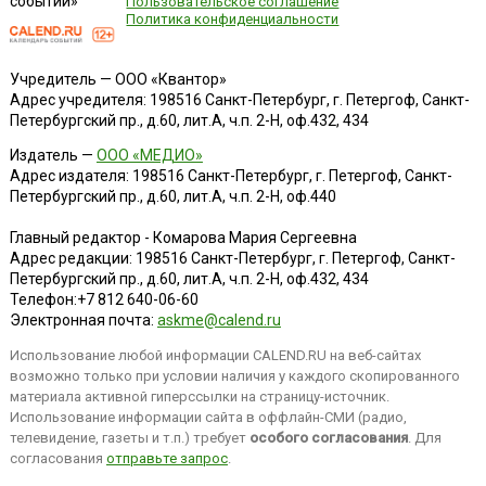
событий»
Пользовательское соглашение
Политика конфиденциальности
Учредитель — ООО «Квантор»
Адрес учредителя: 198516 Санкт-Петербург, г. Петергоф, Санкт-
Петербургский пр., д.60, лит.А, ч.п. 2-Н, оф.432, 434
Издатель —
ООО «МЕДИО»
Адрес издателя: 198516 Санкт-Петербург, г. Петергоф, Санкт-
Петербургский пр., д.60, лит.А, ч.п. 2-Н, оф.440
Главный редактор - Комарова Мария Сергеевна
Адрес редакции:
198516
Санкт-Петербург, г. Петергоф
,
Санкт-
Петербургский пр., д.60, лит.А, ч.п. 2-Н, оф.432, 434
Телефон:
+7 812 640-06-60
Электронная почта:
askme@calend.ru
Использование любой информации CALEND.RU на веб-сайтах
возможно только при условии наличия у каждого скопированного
материала активной гиперссылки на страницу-источник.
Использование информации сайта в оффлайн-СМИ (радио,
телевидение, газеты и т.п.) требует
особого согласования
. Для
согласования
отправьте запрос
.