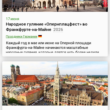
17 июня
Народное гуляние «Опернплацфест» во
Франкфурте-на-Майне
2026
Праздники Германии
Каждый год в мае или июне на Оперной площади
Франкфурта-на-Майне начинаются масштабные
народные гуляния, которые длятся чуть более недели.
Фестиваль «Опернплацфест» (Opernplatzfest) – одно из
главных светских мероприятий этого немецкого города.
Иногда его называют балом под открытым
небом.Здание Старой оперы или Оперный театр был
построен в 1872–1880 годы в стиле итальянского
ренессанса. В год...