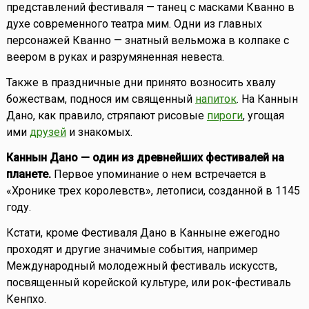
представлений фестиваля — танец с масками Кванно в
духе современного театра мим. Одни из главных
персонажей Кванно — знатный вельможа в колпаке с
веером в руках и разрумяненная невеста.
Также в праздничные дни принято возносить хвалу
божествам, поднося им священный
напиток
. На Каннын
Дано, как правило, стряпают рисовые
пироги
, угощая
ими
друзей
и знакомых.
Каннын Дано — один из древнейших фестивалей на
планете.
Первое упоминание о нем встречается в
«Хронике трех королевств», летописи, созданной в 1145
году.
Кстати, кроме Фестиваля Дано в Канныне ежегодно
проходят и другие значимые события, например
Международный молодежный фестиваль искусств,
посвященный корейской культуре, или рок-фестиваль
Кенпхо.