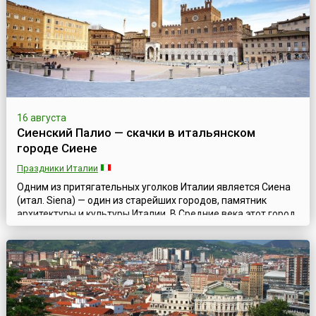
16 августа
Сиенский Палио — скачки в итальянском
городе Сиене
Праздники Италии
Одним из притягательных уголков Италии является Сиена
(итал. Siena) — один из старейших городов, памятник
архитектуры и культуры Италии. В Средние века этот город,
расположенный в западной части страны, в Тоскане, был
столицей сильной Сиенской республики и уже в ту
дальнюю эпоху хранил шедевры итальянской готики
мирового достоинства.Именно в Средние века и
зародилась традиция проводить в город...