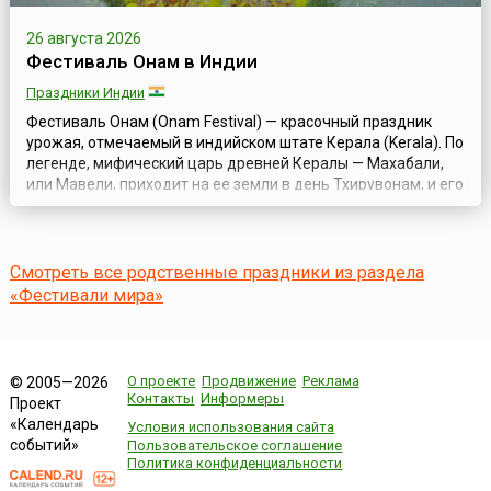
26 августа 2026
Фестиваль Онам в Индии
Праздники Индии
Фестиваль Онам (Onam Festival) — красочный праздник
урожая, отмечаемый в индийском штате Керала (Kerala). По
легенде, мифический царь древней Кералы — Махабали,
или Мавели, приходит на ее земли в день Тхирувонам, и его
поданные празднуют Золотую Эру, которая длилась в те
времена.Его царство процветало, и царь достиг
небывалого могущества. Боги испугались его растущей
популярности и стали проси...
Смотреть все родственные праздники из раздела
«Фестивали мира»
О проекте
Продвижение
Реклама
© 2005—2026
Контакты
Информеры
Проект
«Календарь
Условия использования сайта
событий»
Пользовательское соглашение
Политика конфиденциальности