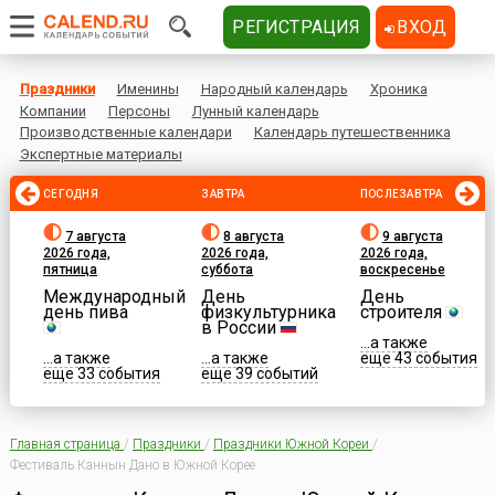
РЕГИСТРАЦИЯ
ВХОД
Праздники
Именины
Народный календарь
Хроника
Компании
Персоны
Лунный календарь
Производственные календари
Календарь путешественника
Экспертные материалы
СЕГОДНЯ
ЗАВТРА
ПОСЛЕЗАВТРА
7 августа
8 августа
9 августа
2026 года,
2026 года,
2026 года,
пятница
суббота
воскресенье
Международный
День
День
день пива
физкультурника
строителя
в России
...а также
...а также
...а также
еще 43 события
еще 33 события
еще 39 событий
Главная страница
/
Праздники
/
Праздники Южной Кореи
/
Фестиваль Каннын Дано в Южной Корее