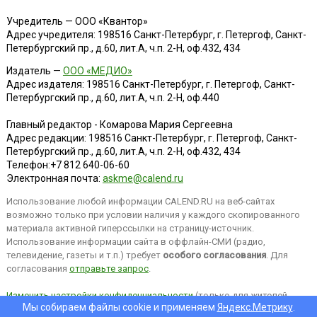
Учредитель — ООО «Квантор»
Адрес учредителя: 198516 Санкт-Петербург, г. Петергоф, Санкт-
Петербургский пр., д.60, лит.А, ч.п. 2-Н, оф.432, 434
Издатель —
ООО «МЕДИО»
Адрес издателя: 198516 Санкт-Петербург, г. Петергоф, Санкт-
Петербургский пр., д.60, лит.А, ч.п. 2-Н, оф.440
Главный редактор - Комарова Мария Сергеевна
Адрес редакции:
198516
Санкт-Петербург, г. Петергоф
,
Санкт-
Петербургский пр., д.60, лит.А, ч.п. 2-Н, оф.432, 434
Телефон:
+7 812 640-06-60
Электронная почта:
askme@calend.ru
Использование любой информации CALEND.RU на веб-сайтах
возможно только при условии наличия у каждого скопированного
материала активной гиперссылки на страницу-источник.
Использование информации сайта в оффлайн-СМИ (радио,
телевидение, газеты и т.п.) требует
особого согласования
. Для
согласования
отправьте запрос
.
Изменить настройки конфиденциальности
(только для жителей
Мы собираем файлы cookie и применяем
Яндекс.Метрику
.
EEA).