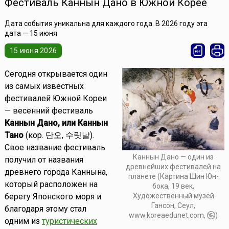
Фестиваль Каннын Дано в Южной Корее
Дата события уникальна для каждого года. В 2026 году эта
дата — 15 июня
15 июня 2026
Сегодня открывается один
из самых известных
фестивалей Южной Кореи
— весенний фестиваль
Каннын Дано, или Каннын
Тано
(кор. 단오, 수릿날).
Свое название фестиваль
Каннын Дано — один из
получил от названия
древнейших фестивалей на
древнего города Каннына,
планете (Картина Шин Юн-
который расположен на
бока, 19 век,
берегу Японского моря и
Художественный музей
Гансон, Сеул,
благодаря этому стал
www.koreaedunet.com,
)
одним из
туристических