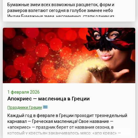
Бумажные змеи всех возможных расцветок, форм и
размеров взлетают сегодня в голубое зимнее небо
Индии.Бумажные змеи, несомненно, стали одним из
воплощений мечты человека о полетах в небо. История
создания и развития бумажных змеев впечатляет своей
протяженностью и завораживает своей насыщенностью.
Поэтому неслучайно фестивали бумажных змеев
проводятся во многих странах мира и привлекают и любит...
1 февраля 2026
Апокриес — масленица в Греции
Праздники Греции
Каждый год в феврале в Греции проходит трехнедельный
карнавал — Греческая масленица! Свое название —
«апокриес» — праздник берет от названия сезона, в
который у крестьян заканчивалось мясо: «апо креас» —