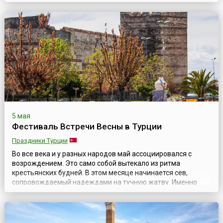
«без мяса». Апокриес — это традиция греческой глубинки.
Традиционно народные карнавалы проводят в разных
районах Греции, где сохранились или были восстановлены
древние традиции наряжаться. Так...
5 мая
Фестиваль Встречи Весны в Турции
Праздники Турции
Во все века и у разных народов май ассоциировался с
возрождением. Это само собой вытекало из ритма
крестьянских будней. В этом месяце начинается сев,
сопровождаемый надеждами на тучную жатву. Именно
тогда закладываются семена будущего урожая, а значит и
имущественного достатка семьи. Наконец, в последний
месяц весны все вокруг поражает глаз буйством красок,
некогда вызывавшим столько сказаний об е...