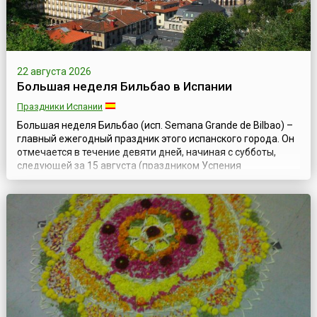
22 августа 2026
Большая неделя Бильбао в Испании
Праздники Испании
Большая неделя Бильбао (исп. Semana Grande de Bilbao) –
главный ежегодный праздник этого испанского города. Он
отмечается в течение девяти дней, начиная с субботы,
следующей за 15 августа (праздником Успения
Богородицы).Официальный статус праздник получил в
1978 году, хотя и прежде в августе в Бильбао проходили
разнообразные увеселительные мероприятия – ярмарки,
корриды, состязания силачей, ци...