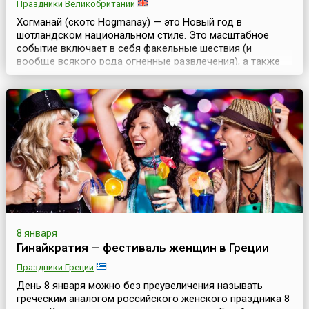
Праздники Великобритании
Хогманай (скотс Hogmanay) — это Новый год в
шотландском национальном стиле. Это масштабное
событие включает в себя факельные шествия (и
вообще всякого рода огненные развлечения), а также
разные вечеринки, представления и аттракционы. Самые
значительные хогманайские мероприятия проходят на
улицах Эдинбурга и Глазго и продолжаются, как
правило, два дня. Этимология слова Hogmanay не
совсем ясна. ...
8 января
Гинайкратия — фестиваль женщин в Греции
Праздники Греции
День 8 января можно без преувеличения называть
греческим аналогом российского женского праздника 8