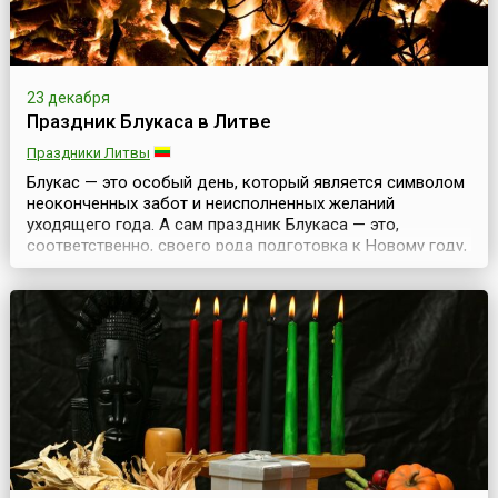
23 декабря
Праздник Блукаса в Литве
Праздники Литвы
Блукас — это особый день, который является символом
неоконченных забот и неисполненных желаний
уходящего года. А сам праздник Блукаса — это,
соответственно, своего рода подготовка к Новому году,
когда все старое, незаконченное и плохое надо
оставить в прошлом и приготовиться к новому,
хорошему.Надо сказать, что подобные праздники есть у
многих народов и свои особенности их празднования. В
Литв...