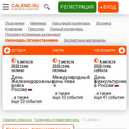
РЕГИСТРАЦИЯ
ВХОД
Праздники
Именины
Народный календарь
Хроника
Компании
Персоны
Лунный календарь
Производственные календари
Календарь путешественника
Экспертные материалы
СЕГОДНЯ
ЗАВТРА
ПОСЛЕЗАВТРА
6 августа
7 августа
8 августа
2026 года,
2026 года,
2026 года,
четверг
пятница
суббота
День
Международный
День
Железнодорожных
день пива
физкультурника
войск
в России
России
...а также
...а также
...а также
еще 33 события
еще 41 событие
еще 33 события
Главная страница
/
Календарь путешественника
/
16 декабря