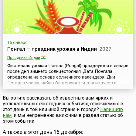
привлекают и любит...
15 января
Понгал — праздник урожая в Индии
2027
Праздники Индии
Фестиваль урожая Понгал (Pongal) празднуется в январе
после дня зимнего солнцестояния. Дата Понгала
определена на основе солнечного календаря. Дни
Понгала чрезвычайно благоприятны для индусов и
астрономически важны — ежегодно в период с 14 по 16
января солнце начинает свое шестимесячное
Вы хотите рассказать об известных вам ярких и
путешествие на север (Uttarayana), переходя в созвездие
увлекательных ежегодных событиях, отмечаемых в
Козерога.Это небесное событие и празднуется в Южной
этот день в той или иной стране и городе?
Напишите
...
нам
, и мы непременно включим в раздел статью об
этом событии
А также в этот день 16 декабря: