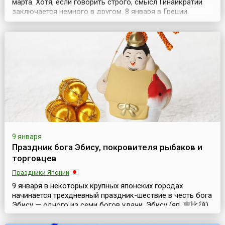
марта. Хотя, если говорить строго, смысл Гинайкратии
заключается немного в другом. 8 января в Греции,
преимущественно в городе Моноклисия (греч.
Μονοκκλησιά), а также во многих деревнях и селах
северной части страны проходит женский фестиваль
Гинайкратия (греч. γυναικοκρατία). В этот день в с...
9 января
Праздник бога Эбису, покровителя рыбаков и
торговцев
Праздники Японии
9 января в некоторых крупных японских городах
начинается трехдневный праздник-шествие в честь бога
Эбису — одного из семи богов удачи. Эбису (яп. 恵比須)
считается богом богатства, покровителем рыбаков и
торговцев. Предание гласит, что богиня Солнца