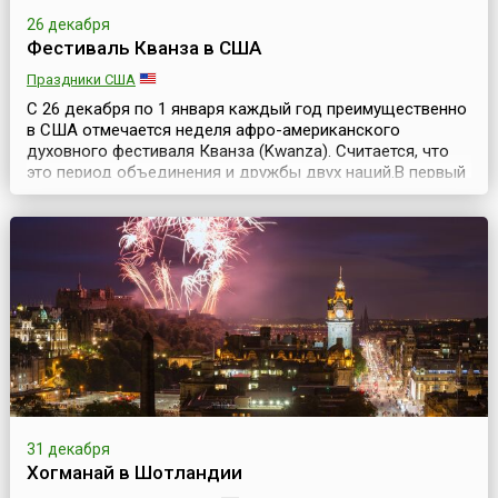
26 декабря
Фестиваль Кванза в США
Праздники США
С 26 декабря по 1 января каждый год преимущественно
в США отмечается неделя афро-американского
духовного фестиваля Кванза (Kwanza). Считается, что
это период объединения и дружбы двух наций.В первый
раз неделя Кванза проходила с 26 декабря 1966 года по
1 января 1967 года.В праздничную неделю, сразу после
Рождества, афро-американцы каждый вечер
собираются за большим столом, зажигают свечи (...
31 декабря
Хогманай в Шотландии