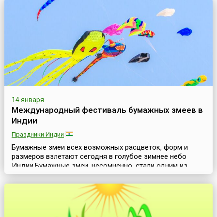
направила Эбису на Землю и превратила в рыбака,
чтобы он сам добывал себе хлеб насущный. Поэтому-то
Эбису издавна считается покровителем людей этих п...
14 января
Международный фестиваль бумажных змеев в
Индии
Праздники Индии
Бумажные змеи всех возможных расцветок, форм и
размеров взлетают сегодня в голубое зимнее небо
Индии.Бумажные змеи, несомненно, стали одним из
воплощений мечты человека о полетах в небо. История
создания и развития бумажных змеев впечатляет своей
протяженностью и завораживает своей
насыщенностью. Поэтому неслучайно фестивали
бумажных змеев проводятся во многих странах мира и