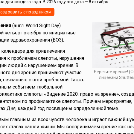
а для каждого года. В 2026 году эта дата — 8 октября
оздравить с праздником
рения
(англ. World Sight Day)
ой четверг октября по инициативе
ции здравоохранения (ВОЗ).
в календаре для привлечения
ния к проблемам слепоты, нарушения
ции людей с нарушением зрения. В
Берегите зрение! (Фо
ного дня зрения принимают участие
лицензии Shutter
, связанные с этой проблемой. Также
овным событием глобальной
илактике слепоты «Видение 2020: право на зрение», созд
нтством по профилактике слепоты. Причем мероприятия,
ах Дня, каждый год посвящены определенной теме.
мым главным из всех чувств человека и играет важнейшу
 всех этапах нашей жизни. Мы воспринимаем зрение как не
вычное, однако с утратой зрения человеку гораздо сложне