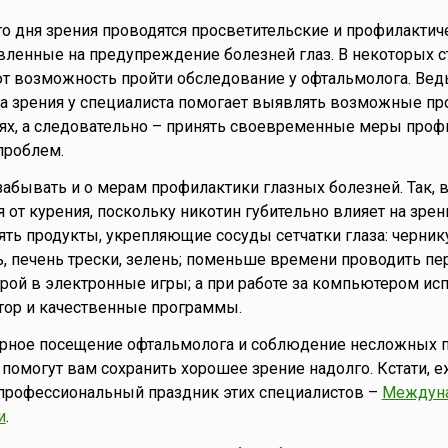
о дня зрения проводятся просветительские и профилактич
вленные на предупреждение болезней глаз. В некоторых ст
т возможность пройти обследование у офтальмолога. Вед
ка зрения у специалиста помогает выявлять возможные п
ях, а следовательно – принять своевременные меры проф
проблем.
 забывать и о мерам профилактики глазных болезней. Так, 
 от курения, поскольку никотин губительно влияет на зрен
ять продукты, укрепляющие сосуды сетчатки глаза: черник
, печень трески, зелень; поменьше времени проводить пе
грой в электронные игры; а при работе за компьютером ис
ор и качественные программы.
лярное посещение офтальмолога и соблюдение несложных 
помогут вам сохранить хорошее зрение надолго. Кстати, е
 профессиональный праздник этих специалистов –
Междун
и
.