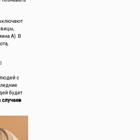
 включают
овицы,
ина А). В
ота,
с
 людей с
следние
дей будет
 случаев