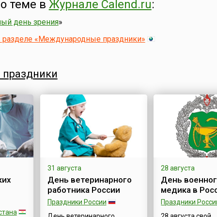
о теме в
Журнале Calend.ru
:
ый день зрения
»
в разделе «Международные праздники»
 праздники
31 августа
28 августа
ких
День ветеринарного
День военно
работника России
медика в Рос
Праздники России
Праздники Росси
стана
День ветеринарного
28 августа свой