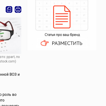
то: ppart, по
stock.com)
анной ВОЗ и
ю роль во
что
е познавать