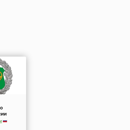
го
сии
и