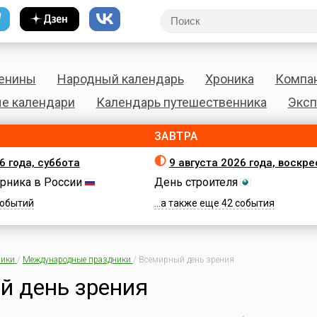
енины
Народный календарь
Хроника
Компа
е календари
Календарь путешественника
Эксп
ЗАВТРА
6 года, суббота
9 августа 2026 года, воскр
рника в России
День строителя
 событий
...а также еще 42 события
ики
/
Международные праздники
/
Всемирный день зрения
й день зрения