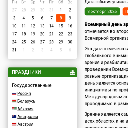
Дата события уникальн
Пн
Вт
Ср
Чт
Пт
Сб
Вс
27
28
29
30
31
1
2
8 октября 2026
П
3
4
5
6
7
8
9
Всемирный день з
10
11
12
13
14
15
16
отмечается во втор
17
18
19
20
21
22
23
Всемирной организа
24
25
26
27
28
29
30
Эта дата отмечена 
31
1
2
3
4
5
6
глобального внима
зрения и реабилита
проведении Всемир
ПРАЗДНИКИ
разные организации
день является осн
Государственные
инициативы по проф
Россия
Международным аге
Беларусь
проводимые в рамк
Абхазия
Зрение является са
Австралия
всех областях и на
Австрия
естественное и при