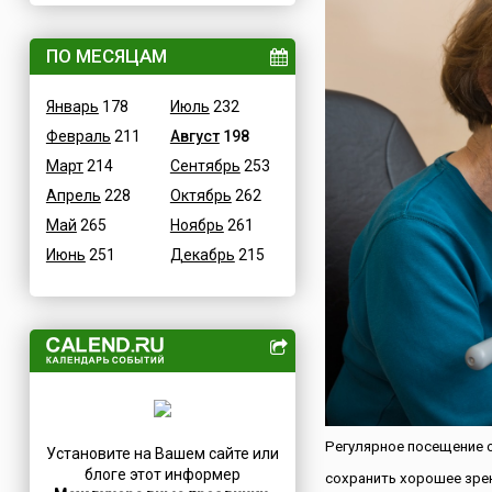
Величественные
Дания
ВОВ
ПО МЕСЯЦАМ
Египет
Водные
Зимбабве
Январь
178
Июль
232
Гастрономические
Израиль
Февраль
211
Август
198
Детские
Индия
Март
214
Сентябрь
253
В честь икон
Иордания
Апрель
228
Октябрь
262
Дни памяти святых
Ирак
Май
265
Ноябрь
261
Конституционные
Иран
Июнь
251
Декабрь
215
Культурные
Ирландия
Масс-медийные
Исландия
Молодежные
Испания
Научно-технические
Италия
Независимые
Йемен
Необычные
Казахстан
Природные
Камерун
Регулярное посещение 
Установите на Вашем сайте или
Посты
Канада
блоге этот информер
сохранить хорошее зрени