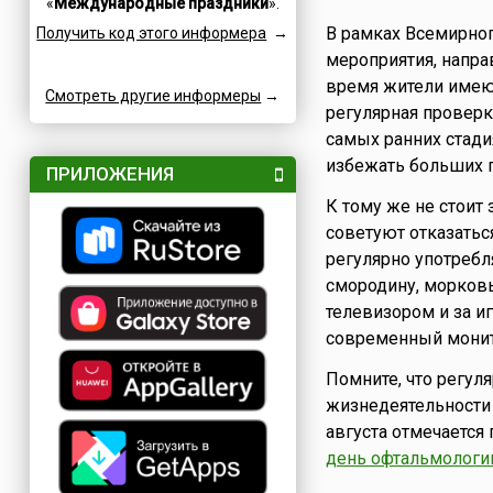
«
Международные праздники
».
Семейные
Катар
В рамках Всемирног
Получить код этого информера
→
Сетевые
Кипр
мероприятия, напра
Славные
Китай
время жители имею
Смотреть другие информеры
Спортивные
→
Коми
регулярная провер
Турниры
Коста-Рика
самых ранних стади
Творческие
Куба
избежать больших 
ПРИЛОЖЕНИЯ
Учительские
Кувейт
К тому же не стоит
Фестивали
Кыргызстан
советуют отказаться
Финансовые
Лаос
регулярно употребл
Флотские
Латвия
смородину, морковь
Экологические
Ливан
телевизором и за и
Юридические
современный монит
Литва
Языковые
Люксембург
Помните, что регу
Мадагаскар
жизнедеятельности 
Македония
августа отмечается
Мексика
день офтальмологи
Молдова