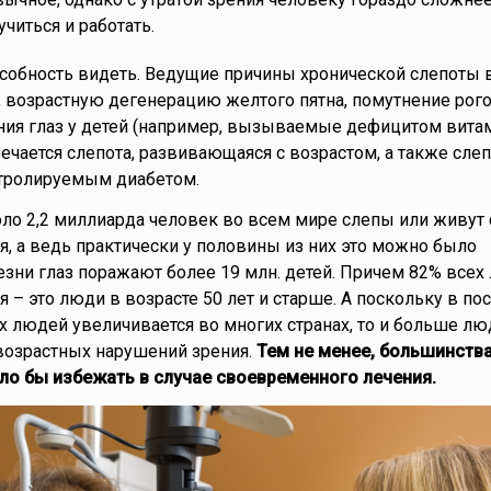
 учиться и работать.
особность видеть. Ведущие причины хронической слепоты
у, возрастную дегенерацию желтого пятна, помутнение рог
ния глаз у детей (например, вызываемые дефицитом витам
ечается слепота, развивающаяся с возрастом, а также слеп
тролируемым диабетом.
ло 2,2 миллиарда человек во всем мире слепы или живут 
, а ведь практически у половины из них это можно было
езни глаз поражают более 19 млн. детей. Причем 82% всех
 – это люди в возрасте 50 лет и старше. А поскольку в по
 людей увеличивается во многих странах, то и больше лю
возрастных нарушений зрения.
Тем не менее, большинства
о бы избежать в случае своевременного лечения.