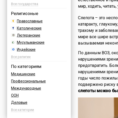
Азербайджан
Все государства
мир, ходить, читать,
Албания
Религиозные
Слепота – это несп
Аргентина
Православные
катаракту, глауком
Армения
Католические
трахому и заболева
Афганистан
Лютеранские
мире все шире встр
Багамы
Мусульманские
вызываемая некон
Бахрейн
Иудейские
По данным ВОЗ, око
Бельгия
Буддийские
Все религии
нарушениями зрения
Болгария
Индуизм
предотвратить. Бол
По категориям
Босния
Бахаи
нарушениями зрения
Медицинские
Бразилия
годы число пожилых
Зороастризм
Профессиональные
Великобритания
подвержено риску 
Славянские
Международные
Венгрия
слепоты можно был
Языческие
ООН
Вьетнам
Деловые
Германия
Дни воинской славы России
Все категории
Греция
Армейские
Грузия