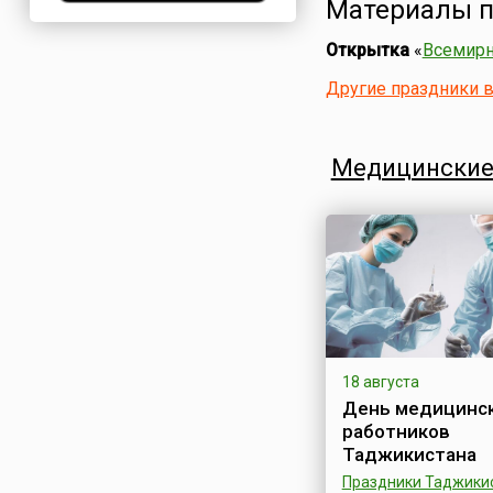
Материалы п
Нигерия
Открытка
«
Всемирн
Нидерланды
Новая Зеландия
Другие праздники 
Норвегия
ОАЭ
Медицинские
Оман
Пакистан
Палестина
Панама
Перу
Польша
Португалия
Румыния
18 августа
День медицинс
США
работников
Саудовская Аравия
Таджикистана
Сербия
Праздники Таджики