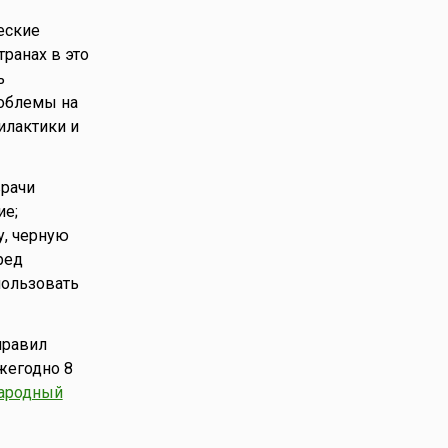
еские
ранах в это
ь
роблемы на
илактики и
врачи
ие;
у, черную
ред
пользовать
правил
жегодно 8
ародный