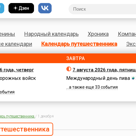
енины
Народный календарь
Хроника
Компа
е календари
Календарь путешественника
Экс
ЗАВТРА
6 года, четверг
7 августа 2026 года, пятниц
орожных войск
Международный день пива
...а также еще 33 события
 события
арь путешественника
/
1 декабря
утешественника