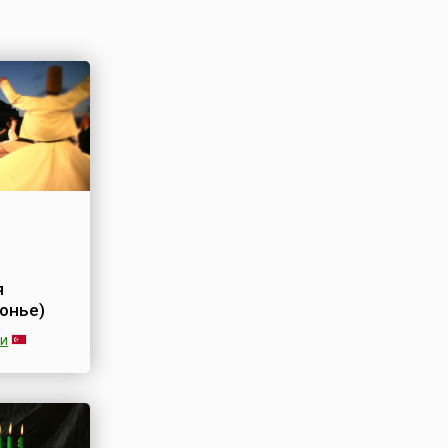
я
онье)
ии
стиваль
ервишей)
вланы в
 ежегодно
я и