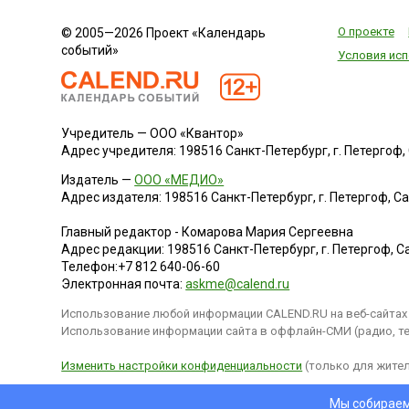
правило, два дня.
Этимология слова
О проекте
© 2005—2026 Проект «Календарь
Hogmanay не совсе
событий»
Условия исп
...
Учредитель — ООО «Квантор»
Адрес учредителя: 198516 Санкт-Петербург, г. Петергоф, Са
Издатель —
ООО «МЕДИО»
Адрес издателя: 198516 Санкт-Петербург, г. Петергоф, Санк
Главный редактор - Комарова Мария Сергеевна
Адрес редакции:
198516
Санкт-Петербург, г. Петергоф
,
Са
Телефон:
+7 812 640-06-60
Электронная почта:
askme@calend.ru
Использование любой информации CALEND.RU на веб-сайтах 
Использование информации сайта в оффлайн-СМИ (радио, тел
Изменить настройки конфиденциальности
(только для жител
Мы собираем