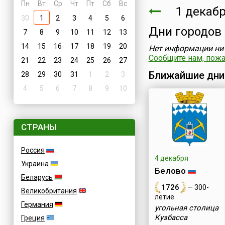
Пн
Вт
Ср
Чт
Пт
Сб
Вс
1 декабр
30
1
2
3
4
5
6
Дни городов
7
8
9
10
11
12
13
14
15
16
17
18
19
20
Нет информации ни 
Сообщите нам, пожал
21
22
23
24
25
26
27
Ближайшие дни
28
29
30
31
1
2
3
4
5
6
7
8
9
10
СТРАНЫ
Россия
4 декабря
Украина
Белово
Беларусь
1726
— 300-
Великобритания
летие
Германия
угольная столица
Кузбасса
Греция