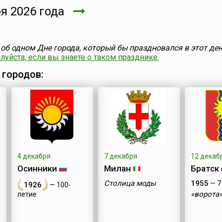
я 2026 года
об одном Дне города, который бы праздновался в этот ден
уйста, если вы знаете о таком празднике.
 городов:
4 декабря
7 декабря
12 декаб
Осинники
Милан
Братск
Столица моды
1955
— 7
1926
— 100-
«ворота»
летие