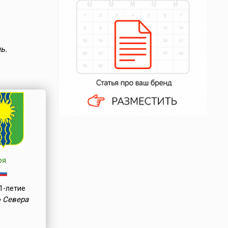
ь.
ря
1-летие
 Севера