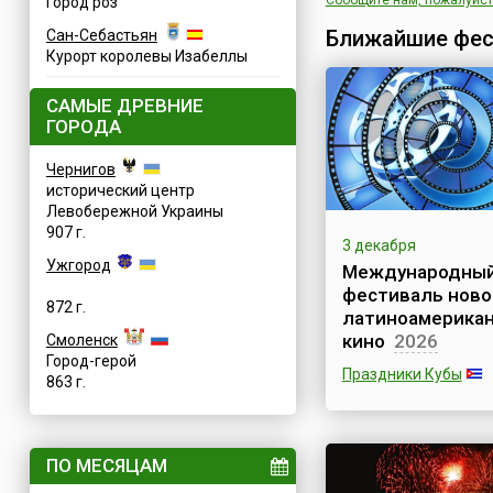
Сообщите нам, пожалуйста
Город роз
Ближайшие фес
Сан-Себастьян
Курорт королевы Изабеллы
САМЫЕ ДРЕВНИЕ
ГОРОДА
Чернигов
исторический центр
Левобережной Украины
907 г.
3 декабря
Ужгород
Международны
фестиваль ново
872 г.
латиноамерикан
кино
2026
Смоленск
Город-герой
Праздники Кубы
863 г.
В первую неделю д
в Гаване открывает
Международный
ПО МЕСЯЦАМ
фестиваль нового
латиноамериканско