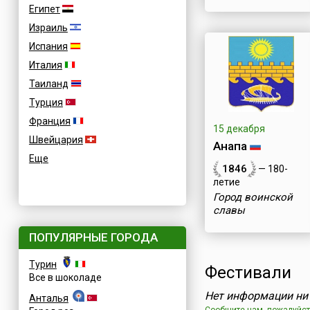
Египет
Израиль
Испания
Италия
Таиланд
Турция
Франция
15 декабря
Швейцария
Анапа
Еще
1846
— 180-
летие
Город воинской
славы
ПОПУЛЯРНЫЕ ГОРОДА
Турин
Фестивали
Все в шоколаде
Нет информации ни 
Анталья