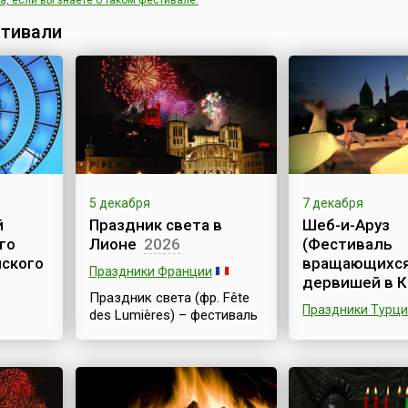
, если вы знаете о таком фестивале.
тивали
5 декабря
7 декабря
й
Праздник света в
Шеб-и-Аруз
го
Лионе
2026
(Фестиваль
ского
вращающихс
Праздники Франции
дервишей в К
Праздник света (фр. Fête
Праздники Турц
des Lumières) – фестиваль
огней – проходит во
екабря
Шеб-и-Аруз (Фе
французском городе
ся
вращающихся д
Лионе ежегодно с давних
— Фестиваль Ме
времен. Во время этого
Конье проходит
фестиваля жители города
го кино
с 7 по 17 декабр