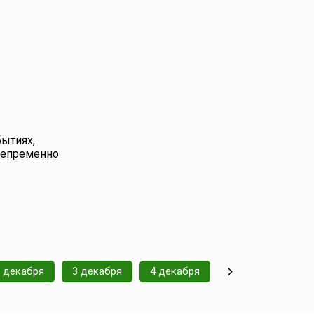
чную
осле
о-
ждый вечер
большим
 свечи (...
бытиях,
 непременно
 декабря
3 декабря
4 декабря