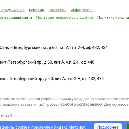
Продвижение
Реклама
Контакты
Информеры
м ясна.
ользования сайта
Пользовательское соглашение
Политика конфид
нкт-Петербургский пр., д.60, лит.А, ч.п. 2-Н, оф.432, 434
т-Петербургский пр., д.60, лит.А, ч.п. 2-Н, оф.440
нкт-Петербургский пр., д.60, лит.А, ч.п. 2-Н, оф.432, 434
возможно только при условии наличия у каждого скопированного матер
евидение, газеты и т.п.) требует
особого согласования
. Для согласо
ей EEA).
 файлы cookie и применяем
Яндекс.Метрику
.
Подробнее