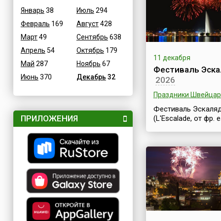
(исп. Festival Intern
Январь
38
Июль
294
del Nuevo Cine
Февраль
169
Август
428
Latinoamericano), 
длится 10 дней.Фе
Март
49
Сентябрь
638
проводится с 1979 
Апрель
54
Октябрь
179
под эгидой Кубинс
11 декабря
Май
287
Ноябрь
67
Института Искусств
Фестиваль Эск
Кинематографии и
Июнь
370
Декабрь
32
2026
считается важнейш
кинофестивалем вс
Праздники Швейцар
испаноговорящего 
Фестиваль Эскаля
Вышеупомянутый И
ПРИЛОЖЕНИЯ
(L'Escalade, от фр. e
спонсирует также
«лестница») – это
присуждение ...
красивый историче
праздник, который
проходит ежегодно
швейцарском горо
Женеве в самом на
зимы. Он длится 3 
пятницы по воскре
в ближайшие от 11
декабря выходные.