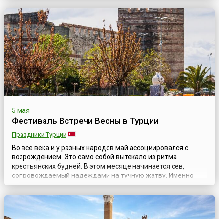
Традиционно народные карнавалы проводят в разных
районах Греции, где сохранились или были восстановлены
древние традиции наряжаться. Так...
5 мая
Фестиваль Встречи Весны в Турции
Праздники Турции
Во все века и у разных народов май ассоциировался с
возрождением. Это само собой вытекало из ритма
крестьянских будней. В этом месяце начинается сев,
сопровождаемый надеждами на тучную жатву. Именно
тогда закладываются семена будущего урожая, а значит и
имущественного достатка семьи. Наконец, в последний
месяц весны все вокруг поражает глаз буйством красок,
некогда вызывавшим столько сказаний об е...