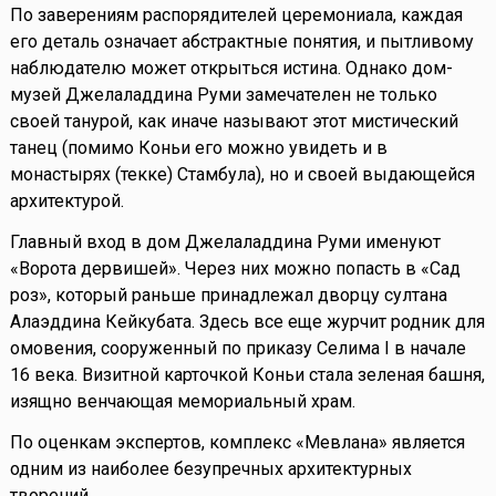
По заверениям распорядителей церемониала, каждая
его деталь означает абстрактные понятия, и пытливому
наблюдателю может открыться истина. Однако дом-
музей Джелаладдина Руми замечателен не только
своей танурой, как иначе называют этот мистический
танец (помимо Коньи его можно увидеть и в
монастырях (текке) Стамбула), но и своей выдающейся
архитектурой.
Главный вход в дом Джелаладдина Руми именуют
«Ворота дервишей». Через них можно попасть в «Сад
роз», который раньше принадлежал дворцу султана
Алаэддина Кейкубата. Здесь все еще журчит родник для
омовения, сооруженный по приказу Селима I в начале
16 века. Визитной карточкой Коньи стала зеленая башня,
изящно венчающая мемориальный храм.
По оценкам экспертов, комплекс «Мевлана» является
одним из наиболее безупречных архитектурных
творений.