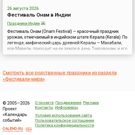
26 августа 2026
Фестиваль Онам в Индии
Праздники Индии
Фестиваль Онам (Onam Festival) — красочный праздник
урожая, отмечаемый в индийском штате Керала (Kerala). По
легенде, мифический царь древней Кералы — Махабали,
или Мавели, приходит на ее земли в день Тхирувонам, и его
поданные празднуют Золотую Эру, которая длилась в те
времена.Его царство процветало, и царь достиг
небывалого могущества. Боги испугались его растущей
популярности и стали проси...
Смотреть все родственные праздники из раздела
«Фестивали мира»
О проекте
Продвижение
Реклама
© 2005—2026
Контакты
Информеры
Проект
«Календарь
Условия использования сайта
событий»
Пользовательское соглашение
Политика конфиденциальности