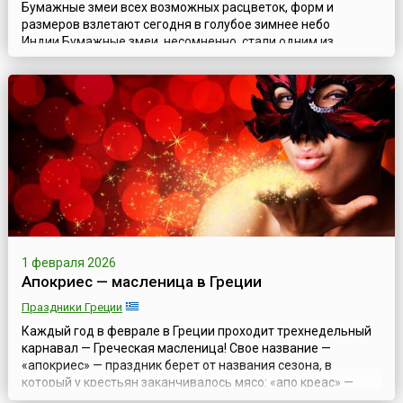
Бумажные змеи всех возможных расцветок, форм и
размеров взлетают сегодня в голубое зимнее небо
Индии.Бумажные змеи, несомненно, стали одним из
воплощений мечты человека о полетах в небо. История
создания и развития бумажных змеев впечатляет своей
протяженностью и завораживает своей насыщенностью.
Поэтому неслучайно фестивали бумажных змеев
проводятся во многих странах мира и привлекают и любит...
1 февраля 2026
Апокриес — масленица в Греции
Праздники Греции
Каждый год в феврале в Греции проходит трехнедельный
карнавал — Греческая масленица! Свое название —
«апокриес» — праздник берет от названия сезона, в
который у крестьян заканчивалось мясо: «апо креас» —
«без мяса». Апокриес — это традиция греческой глубинки.