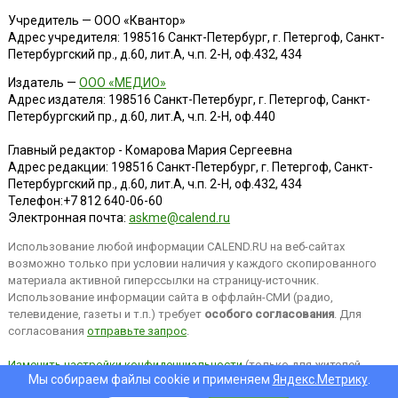
Учредитель — ООО «Квантор»
Адрес учредителя: 198516 Санкт-Петербург, г. Петергоф, Санкт-
Петербургский пр., д.60, лит.А, ч.п. 2-Н, оф.432, 434
Издатель —
ООО «МЕДИО»
Адрес издателя: 198516 Санкт-Петербург, г. Петергоф, Санкт-
Петербургский пр., д.60, лит.А, ч.п. 2-Н, оф.440
Главный редактор - Комарова Мария Сергеевна
Адрес редакции:
198516
Санкт-Петербург, г. Петергоф
,
Санкт-
Петербургский пр., д.60, лит.А, ч.п. 2-Н, оф.432, 434
Телефон:
+7 812 640-06-60
Электронная почта:
askme@calend.ru
Использование любой информации CALEND.RU на веб-сайтах
возможно только при условии наличия у каждого скопированного
материала активной гиперссылки на страницу-источник.
Использование информации сайта в оффлайн-СМИ (радио,
телевидение, газеты и т.п.) требует
особого согласования
. Для
согласования
отправьте запрос
.
Изменить настройки конфиденциальности
(только для жителей
Мы собираем файлы cookie и применяем
Яндекс.Метрику
.
EEA).