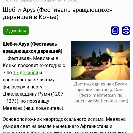
(Фестиваль вращающихся дервишей в Конье)
Шеб-и-Аруз (Фестиваль вращающихся
дервишей в Конье)
7 декабря
Шеб-и-Аруз (Фестиваль
вращающихся дервишей)
— Фестиваль Мевланы в
Конье проходит ежегодно с
7 по
17 декабря
и
посвящается великому
Достичь единения с Богом
философу и поэту
при помощи танца Сама
Джелаладдину Руми (1207
(Фото: mehmetcan, по
—1273), по прозвищу
лицензии Shutterstock.com)
Мевлана (наш повелитель).
Основоположник неортодоксального ислама, Мевлана
увидел свет на земле нынешнего Афганистана и