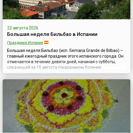
22 августа 2026
Большая неделя Бильбао в Испании
Праздники Испании
Большая неделя Бильбао (исп. Semana Grande de Bilbao) –
главный ежегодный праздник этого испанского города. Он
отмечается в течение девяти дней, начиная с субботы,
следующей за 15 августа (праздником Успения
Богородицы).Официальный статус праздник получил в
1978 году, хотя и прежде в августе в Бильбао проходили
разнообразные увеселительные мероприятия – ярмарки,
корриды, состязания силачей, ци...