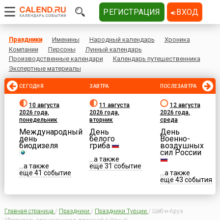
РЕГИСТРАЦИЯ
ВХОД
Праздники
Именины
Народный календарь
Хроника
Компании
Персоны
Лунный календарь
Производственные календари
Календарь путешественника
Экспертные материалы
СЕГОДНЯ
ЗАВТРА
ПОСЛЕЗАВТРА
10 августа
11 августа
12 августа
2026 года,
2026 года,
2026 года,
понедельник
вторник
среда
Международный
День
День
день
белого
Военно-
биодизеля
гриба
воздушных
сил России
...а также
...а также
еще 31 событие
еще 41 событие
...а также
еще 43 события
Главная страница
/
Праздники
/
Праздники Турции
/
Шеб-и-Аруз