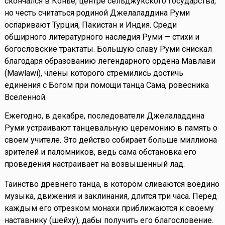
скончался в Конье, центре сельджукского государства,
но честь считаться родиной Джелаладдина Руми
оспаривают Турция, Пакистан и Индия. Среди
обширного литературного наследия Руми — стихи и
богословские трактаты. Большую славу Руми снискал
благодаря образованию легендарного ордена Мавлави
(Mawlawi), члены которого стремились достичь
единения с Богом при помощи танца Сама, ровесника
Вселенной.
Ежегодно, в декабре, последователи Джелаладдина
Руми устраивают танцевальную церемонию в память о
своем учителе. Это действо собирает больше миллиона
зрителей и паломников, ведь сама обстановка его
проведения настраивает на возвышенный лад.
Таинство древнего танца, в котором сливаются воедино
музыка, движения и заклинания, длится три часа. Перед
каждым его отрезком монахи приближаются к своему
наставнику (шейху), дабы получить его благословение.