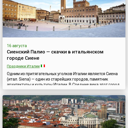
16 августа
Сиенский Палио — скачки в итальянском
городе Сиене
Праздники Италии
Одним из притягательных уголков Италии является Сиена
(итал. Siena) — один из старейших городов, памятник
архитектуры и культуры Италии. В Средние века этот город,
расположенный в западной части страны, в Тоскане, был
столицей сильной Сиенской республики и уже в ту
дальнюю эпоху хранил шедевры итальянской готики
мирового достоинства.Именно в Средние века и
зародилась традиция проводить в город...