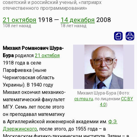
советский и российский ученый, «патриарх
отечественного программирования»
21 октября
1918
—
14 декабря
2008
108 лет назад
18 лет назад
Михаил Романович Шура-
Бура
родился
21 октября
1918 года в селе
Парафиевка (ныне
Черниговская область
Украины). В 1940 году
Михаил окончил механико-
Михаил Шура-Бура (Фото:
cs.msu.ru
, по лицензии
CC BY
математический факультет
4.0
)
МГУ. Семь лет после этого
он преподавал математику
в Артиллерийской инженерной академии им.
Ф.Э.
Дзержинского
, после этого, до 1955 года – в
Московском физико-техническом институте. Затем – в