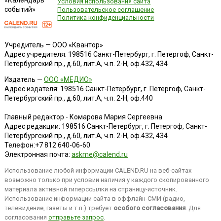
«Календарь
Условия использования сайта
событий»
Пользовательское соглашение
Политика конфиденциальности
Учредитель — ООО «Квантор»
Адрес учредителя: 198516 Санкт-Петербург, г. Петергоф, Санкт-
Петербургский пр., д.60, лит.А, ч.п. 2-Н, оф.432, 434
Издатель —
ООО «МЕДИО»
Адрес издателя: 198516 Санкт-Петербург, г. Петергоф, Санкт-
Петербургский пр., д.60, лит.А, ч.п. 2-Н, оф.440
Главный редактор - Комарова Мария Сергеевна
Адрес редакции:
198516
Санкт-Петербург, г. Петергоф
,
Санкт-
Петербургский пр., д.60, лит.А, ч.п. 2-Н, оф.432, 434
Телефон:
+7 812 640-06-60
Электронная почта:
askme@calend.ru
Использование любой информации CALEND.RU на веб-сайтах
возможно только при условии наличия у каждого скопированного
материала активной гиперссылки на страницу-источник.
Использование информации сайта в оффлайн-СМИ (радио,
телевидение, газеты и т.п.) требует
особого согласования
. Для
согласования
отправьте запрос
.