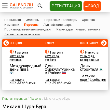
РЕГИСТРАЦИЯ
ВХОД
Праздники
Именины
Народный календарь
Хроника
Компании
Персоны
Лунный календарь
Производственные календари
Календарь путешественника
Экспертные материалы
СЕГОДНЯ
ЗАВТРА
ПОСЛЕЗАВТРА
7 августа
8 августа
9 августа
2026 года,
2026 года,
2026 года,
пятница
суббота
воскресенье
Международный
День
День
день пива
физкультурника
строителя
в России
...а также
...а также
...а также
еще 42 события
еще 33 события
еще 39 событий
Главная страница
/
Персоны
/
Михаил Шура-Бура
Михаил Шура-Бура