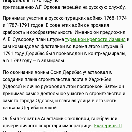
гвардии, а в 1772 году по
приглашению А.Г. Орлова перешёл на русскую службу.
Принимал участие в русско-турецких войнах 1768-1774
и 1787-1791 годов. В ходе этих войн он проявил
храбрость и сообразительность. Именно он предложил
А. В. Суворову план штурма
турецкой крепости Измаил
и
сам командовал флотилией во время этого штурма. В
1791 году Дерибас был произведен в контр-адмиралы,
а в 1799 году – в адмиралы.
По окончании войны Осип Дерибас участвовал в
создании плана строительства порта в Хаджибее
(Одессе) и лично руководил этой постройкой. Затем он
принимал самое деятельное участие в строительстве и
самого города Одессы, и главная улица в его честь
названа Дерибасовской.
Он был женат на Анастасии Соколовой, внебрачной
дочери личного секретаря императрицы
Екатерины II