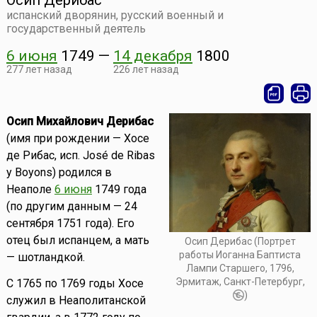
Осип Дерибас
испанский дворянин, русский военный и
государственный деятель
6 июня
1749
—
14 декабря
1800
277 лет назад
226 лет назад
Осип Михайлович Дерибас
(имя при рождении — Хосе
де Рибас, исп. José de Ribas
y Boyons) родился в
Неаполе
6 июня
1749 года
(по другим данным — 24
сентября 1751 года). Его
отец был испанцем, а мать
Осип Дерибас (Портрет
работы Иоганна Баптиста
— шотландкой.
Лампи Старшего, 1796,
Эрмитаж, Санкт-Петербург,
С 1765 по 1769 годы Хосе
)
служил в Неаполитанской