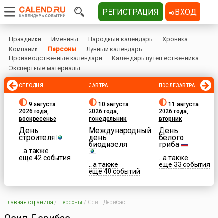
РЕГИСТРАЦИЯ
ВХОД
Праздники
Именины
Народный календарь
Хроника
Компании
Персоны
Лунный календарь
Производственные календари
Календарь путешественника
Экспертные материалы
СЕГОДНЯ
ЗАВТРА
ПОСЛЕЗАВТРА
9 августа
10 августа
11 августа
2026 года,
2026 года,
2026 года,
воскресенье
понедельник
вторник
День
Международный
День
строителя
день
белого
биодизеля
гриба
...а также
еще 42 события
...а также
...а также
еще 33 события
еще 40 событий
Главная страница
/
Персоны
/
Осип Дерибас