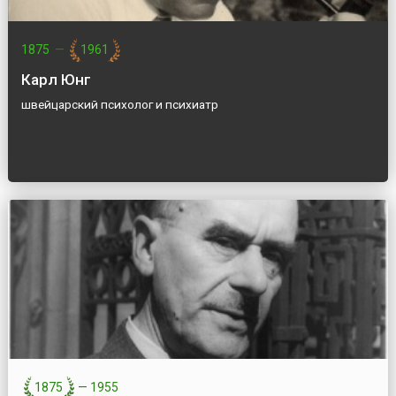
1875
—
1961
Карл Юнг
швейцарский психолог и психиатр
1875
—
1955