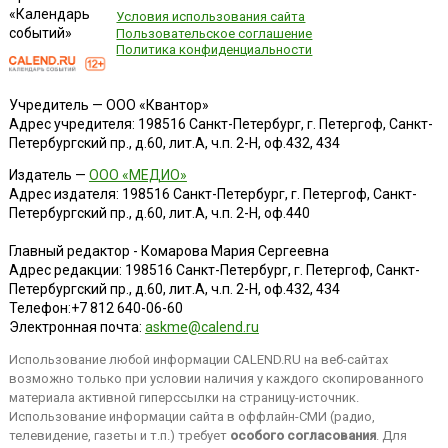
«Календарь
Условия использования сайта
событий»
Пользовательское соглашение
Политика конфиденциальности
Учредитель — ООО «Квантор»
Адрес учредителя: 198516 Санкт-Петербург, г. Петергоф, Санкт-
Петербургский пр., д.60, лит.А, ч.п. 2-Н, оф.432, 434
Издатель —
ООО «МЕДИО»
Адрес издателя: 198516 Санкт-Петербург, г. Петергоф, Санкт-
Петербургский пр., д.60, лит.А, ч.п. 2-Н, оф.440
Главный редактор - Комарова Мария Сергеевна
Адрес редакции:
198516
Санкт-Петербург, г. Петергоф
,
Санкт-
Петербургский пр., д.60, лит.А, ч.п. 2-Н, оф.432, 434
Телефон:
+7 812 640-06-60
Электронная почта:
askme@calend.ru
Использование любой информации CALEND.RU на веб-сайтах
возможно только при условии наличия у каждого скопированного
материала активной гиперссылки на страницу-источник.
Использование информации сайта в оффлайн-СМИ (радио,
телевидение, газеты и т.п.) требует
особого согласования
. Для