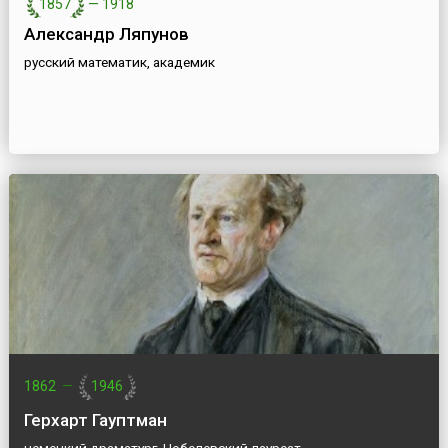
1857
—
1918
Александр Ляпунов
русский математик, академик
1862
—
1946
Герхарт Гауптман