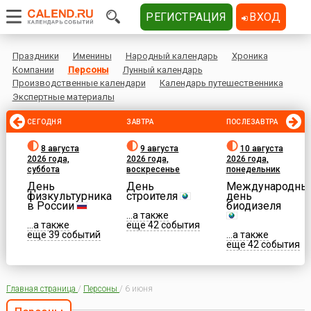
РЕГИСТРАЦИЯ
ВХОД
Праздники
Именины
Народный календарь
Хроника
Компании
Персоны
Лунный календарь
Производственные календари
Календарь путешественника
Экспертные материалы
СЕГОДНЯ
ЗАВТРА
ПОСЛЕЗАВТРА
8 августа
9 августа
10 августа
2026 года,
2026 года,
2026 года,
суббота
воскресенье
понедельник
День
День
Международны
физкультурника
строителя
день
в России
биодизеля
...а также
...а также
еще 42 события
еще 39 событий
...а также
еще 42 события
Главная страница
/
Персоны
/
6 июня