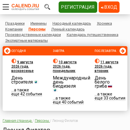
РЕГИСТРАЦИЯ
ВХОД
Праздники
Именины
Народный календарь
Хроника
Компании
Персоны
Лунный календарь
Производственные календари
Календарь путешественника
Экспертные материалы
СЕГОДНЯ
ЗАВТРА
ПОСЛЕЗАВТРА
9 августа
10 августа
11 августа
2026 года,
2026 года,
2026 года,
воскресенье
понедельник
вторник
День
Международный
День
строителя
день
белого
биодизеля
гриба
...а также
еще 42 события
...а также
...а также
еще 33 события
еще 40 событий
Главная страница
/
Персоны
/
Леонид Филатов