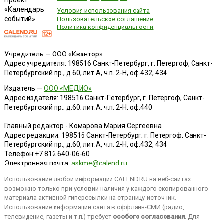
Проект
«Календарь
Условия использования сайта
событий»
Пользовательское соглашение
Политика конфиденциальности
Учредитель — ООО «Квантор»
Адрес учредителя: 198516 Санкт-Петербург, г. Петергоф, Санкт-
Петербургский пр., д.60, лит.А, ч.п. 2-Н, оф.432, 434
Издатель —
ООО «МЕДИО»
Адрес издателя: 198516 Санкт-Петербург, г. Петергоф, Санкт-
Петербургский пр., д.60, лит.А, ч.п. 2-Н, оф.440
Главный редактор - Комарова Мария Сергеевна
Адрес редакции:
198516
Санкт-Петербург, г. Петергоф
,
Санкт-
Петербургский пр., д.60, лит.А, ч.п. 2-Н, оф.432, 434
Телефон:
+7 812 640-06-60
Электронная почта:
askme@calend.ru
Использование любой информации CALEND.RU на веб-сайтах
возможно только при условии наличия у каждого скопированного
материала активной гиперссылки на страницу-источник.
Использование информации сайта в оффлайн-СМИ (радио,
телевидение, газеты и т.п.) требует
особого согласования
. Для