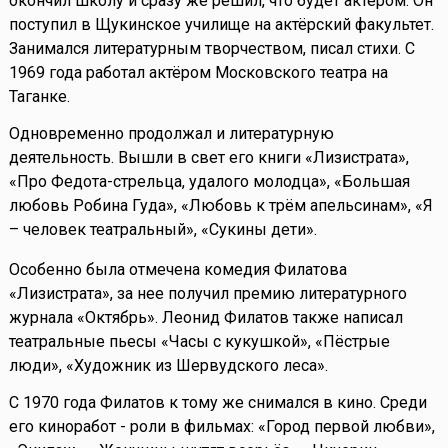
окончил школу и сразу же решил, что будет актером. Он
поступил в Щукинское училище на актёрский факультет.
Занимался литературным творчеством, писал стихи. С
1969 года работал актёром Московского театра на
Таганке.
Одновременно продолжал и литературную
деятельность. Вышли в свет его книги «Лизистрата»,
«Про Федота-стрельца, удалого молодца», «Большая
любовь Робина Гуда», «Любовь к трём апельсинам», «Я
– человек театральный», «Сукины дети».
Особенно была отмечена комедия Филатова
«Лизистрата», за нее получил премию литературного
журнала «Октябрь». Леонид Филатов также написал
театральные пьесы «Часы с кукушкой», «Пёстрые
люди», «Художник из Шервудского леса».
С 1970 года Филатов к тому же снимался в кино. Среди
его киноработ - роли в фильмах: «Город первой любви»,