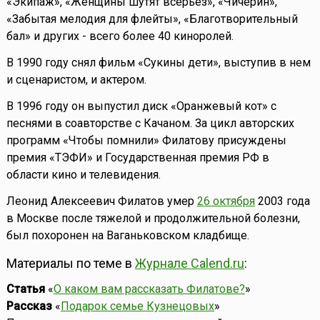
«Экипаж», «Женщины шутят всерьёз», «Чичерин»,
«Забытая мелодия для флейты», «Благотворительный
бал» и других - всего более 40 киноролей.
В 1990 году снял фильм «Сукины дети», выступив в нем
и сценаристом, и актером.
В 1996 году он выпустил диск «Оранжевый кот» с
песнями в соавторстве с Качаном. За цикл авторских
программ «Чтобы помнили» Филатову присуждены
премия «ТЭФИ» и Государственная премия РФ в
области кино и телевидения.
Леонид Алексеевич Филатов умер
26 октября
2003 года
в Москве после тяжелой и продолжительной болезни,
был похоронен на Ваганьковском кладбище.
Материалы по теме в
Журнале Calend.ru
:
Статья
«
О каком вам рассказать Филатове?
»
Рассказ
«
Подарок семье Кузнецовых
»