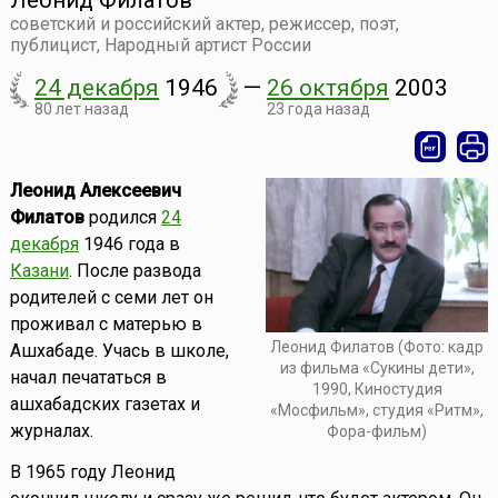
Леонид Филатов
советский и российский актер, режиссер, поэт,
публицист, Народный артист России
24 декабря
1946
—
26 октября
2003
80 лет назад
23 года назад
Леонид Алексеевич
Филатов
родился
24
декабря
1946 года в
Казани
. После развода
родителей с семи лет он
проживал с матерью в
Леонид Филатов (Фото: кадр
Ашхабаде. Учась в школе,
из фильма «Сукины дети»,
начал печататься в
1990, Киностудия
ашхабадских газетах и
«Мосфильм», студия «Ритм»,
журналах.
Фора-фильм)
В 1965 году Леонид