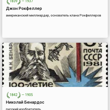
1839
—
1937
Джон Рокфеллер
американский миллиардер, основатель клана Рокфеллеров
1842
—
1905
Николай Бенардос
русский изобретатель