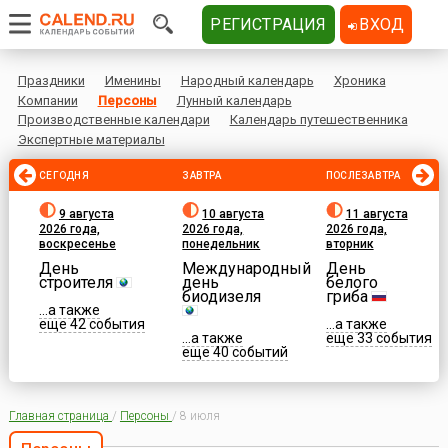
РЕГИСТРАЦИЯ
ВХОД
Праздники
Именины
Народный календарь
Хроника
Компании
Персоны
Лунный календарь
Производственные календари
Календарь путешественника
Экспертные материалы
СЕГОДНЯ
ЗАВТРА
ПОСЛЕЗАВТРА
9 августа
10 августа
11 августа
2026 года,
2026 года,
2026 года,
воскресенье
понедельник
вторник
День
Международный
День
строителя
день
белого
биодизеля
гриба
...а также
еще 42 события
...а также
...а также
еще 33 события
еще 40 событий
Главная страница
/
Персоны
/
8 июля