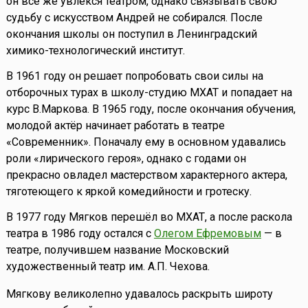
он всё же увлёкся театром, однако связывать свою
судьбу с искусством Андрей не собирался. После
окончания школы он поступил в Ленинградский
химико-технологический институт.
В 1961 году он решает попробовать свои силы на
отборочных турах в школу-студию МХАТ и попадает на
курс В.Маркова. В 1965 году, после окончания обучения,
молодой актёр начинает работать в театре
«Современник». Поначалу ему в основном удавались
роли «лирического героя», однако с годами он
прекрасно овладел мастерством характерного актера,
тяготеющего к яркой комедийности и гротеску.
В 1977 году Мягков перешёл во МХАТ, а после раскола
театра в 1986 году остался с
Олегом Ефремовым
— в
театре, получившем название Московский
художественный театр им. А.П. Чехова.
Мягкову великолепно удавалось раскрыть широту