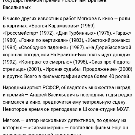
Государственной премии РСФСР им. Братьев
Васильевых.
В числе других известных работ Мягкова в кино — роли
в картинах: «Братья Карамазовы» (1969),
«Гроссмейстер» (1972), «Дни Турбинных» (1976), «Гараж»
(1980), «Гонки по вертикали» (1983), «Жестокий романс»
(1984), «Свободное падение» (1987), «На Дерибасовской
хорошая погода, или На Брайтон-Бич опять идут дожди»
(1992), «Контракт со смертью» (1998), «Сказ про Федота-
стрельца» (2001), «Ирония судьбы. Продолжение» (2008)
и других. Всего в фильмографии актера более 40 ролей.
Народный артист РСФСР, обладатель множества наград
и премий — Андрей Васильевич в последние годы редко
снимался в кино, предпочитая ему театральную сцену.
Некоторое время он преподавал в Школе-студии МХАТ.
Мягков — автор нескольких детективов, по одному из
которых — «Сивый мерин» — поставлен фильм. Ещё он
увлекался портретной живописью.