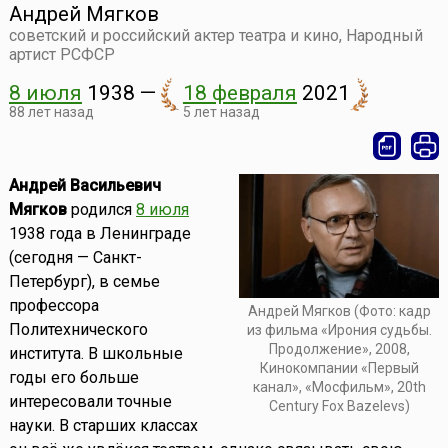
Андрей Мягков
советский и российский актер театра и кино, Народный
артист РСФСР
8 июля
1938
—
18 февраля
2021
88 лет назад
5 лет назад
Андрей Васильевич
Мягков
родился
8 июля
1938 года в Ленинграде
(сегодня — Санкт-
Петербург), в семье
профессора
Андрей Мягков (Фото: кадр
Политехнического
из фильма «Ирония судьбы.
Продолжение», 2008,
института. В школьные
Кинокомпании «Первый
годы его больше
канал», «Мосфильм», 20th
интересовали точные
Century Fox Bazelevs)
науки. В старших классах