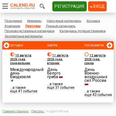
РЕГИСТРАЦИЯ
ВХОД
Праздники
Именины
Народный календарь
Хроника
Компании
Персоны
Лунный календарь
Производственные календари
Календарь путешественника
Экспертные материалы
СЕГОДНЯ
ЗАВТРА
ПОСЛЕЗАВТРА
10 августа
11 августа
12 августа
2026 года,
2026 года,
2026 года,
понедельник
вторник
среда
Международный
День
День
день
белого
Военно-
биодизеля
гриба
воздушных
сил России
...а также
...а также
еще 31 событие
еще 41 событие
...а также
еще 43 события
Главная страница
/
Персоны
/
Андрей Мягков