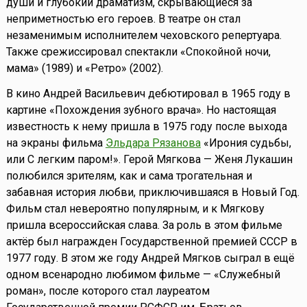
души и глубокий драматизм, скрывающиеся за
неприметностью его героев. В театре он стал
незаменимым исполнителем чеховского репертуара.
Также срежиссировал спектакли «Спокойной ночи,
мама» (1989) и «Ретро» (2002).
В кино Андрей Васильевич дебютировал в 1965 году в
картине «Похождения зубного врача». Но настоящая
известность к нему пришла в 1975 году после выхода
на экраны фильма
Эльдара Рязанова
«Ирония судьбы,
или С легким паром!». Герой Мягкова — Женя Лукашин
полюбился зрителям, как и сама трогательная и
забавная история любви, приключившаяся в Новый Год.
Фильм стал невероятно популярным, и к Мягкову
пришла всероссийская слава. За роль в этом фильме
актёр был награжден Государственной премией СССР в
1977 году. В этом же году Андрей Мягков сыграл в ещё
одном всенародно любимом фильме — «Служебный
роман», после которого стал лауреатом