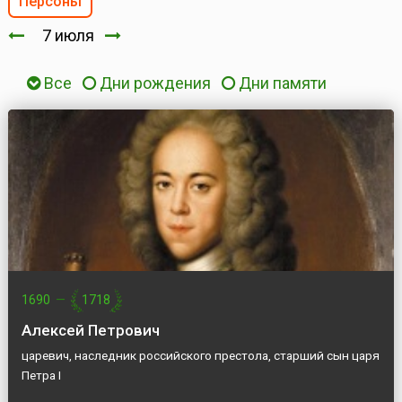
Персоны
7 июля
Все
Дни рождения
Дни памяти
1690
—
1718
Алексей Петрович
царевич, наследник российского престола, старший сын царя
Петра I