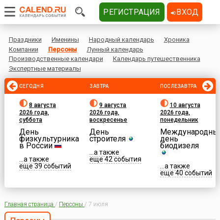
РЕГИСТРАЦИЯ
ВХОД
Праздники
Именины
Народный календарь
Хроника
Компании
Персоны
Лунный календарь
Производственные календари
Календарь путешественника
Экспертные материалы
СЕГОДНЯ
ЗАВТРА
ПОСЛЕЗАВТРА
8 августа
9 августа
10 августа
2026 года,
2026 года,
2026 года,
суббота
воскресенье
понедельник
День
День
Международны
физкультурника
строителя
день
в России
биодизеля
...а также
...а также
еще 42 события
еще 39 событий
...а также
еще 40 событий
Главная страница
/
Персоны
/
7 июля