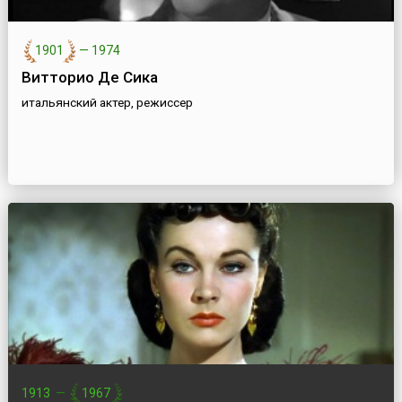
1901
—
1974
Витторио Де Сика
итальянский актер, режиссер
1913
—
1967