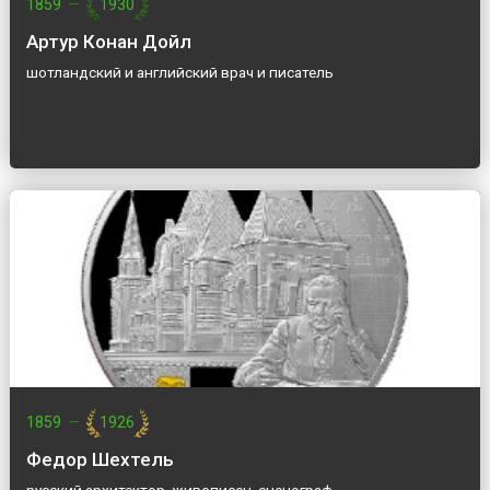
1859
—
1930
Артур Конан Дойл
шотландский и английский врач и писатель
1859
—
1926
Федор Шехтель