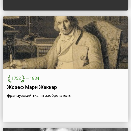
1752
—
1834
Жозеф Мари Жаккар
французский ткач и изобретатель