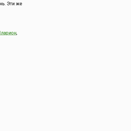
нь. Эти же
ларион
,