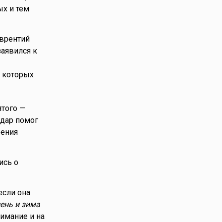
ых и тем
аврентий
заявился к
т которых
ятого —
 дар помог
бения
ись о
если она
ень и зима
имание и на