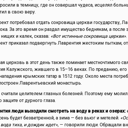
росили в темницу, где он совершал чудеса, исцелял больн
ил в свою веру.
ект потребовал отдать сокровища церкви государству, Л
ока. За это время он раздал имущество беднякам, а после 
 нищих и калек, сказав:
«Вот истинные сокровища церкви»
.
кт приказал подвергнуть Лаврентия жестоким пыткам, о
ая церковь в этот день также поминает местночтимого св
я Калужского, жившего в 15–16 веках. По преданию, его
 нападения крымских татар в 1512 году. Около места погре
построен Лаврентьевский монастырь.
 считали целителем глазных болезней. Поэтому ему молил
о защите от дурного глаза.
нтия люди выходили смотреть на воду в реках и озерах:
сень будет безветренной, а зима — без вьюг и метелей.
«Ос
 вода тиха, и дождик идет»
, — говорили люди. Обращали вн