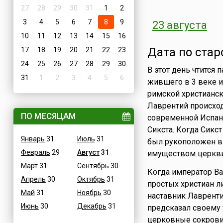
27
28
29
30
31
1
2
3
4
5
6
7
8
9
23 августа
10
11
12
13
14
15
16
Дата по стар
17
18
19
20
21
22
23
24
25
26
27
28
29
30
В этот день чтится 
31
1
2
3
4
5
6
жившего в 3 веке и
римской христианск
Лаврентий происход
ПО МЕСЯЦАМ
современной Испан
Сикста. Когда Сикс
Январь
31
Июль
31
был рукоположен в 
Февраль
29
Август
31
имуществом церкви 
Март
31
Сентябрь
30
Когда император Ва
Апрель
30
Октябрь
31
простых христиан л
Май
31
Ноябрь
30
наставник Лавренти
Июнь
30
Декабрь
31
предсказал своему у
церковные сокрови