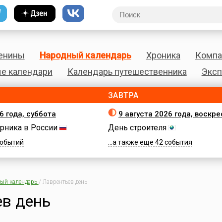
енины
Народный календарь
Хроника
Компа
е календари
Календарь путешественника
Эксп
ЗАВТРА
6 года, суббота
9 августа 2026 года, воскр
рника в России
День строителя
 событий
...а также еще 42 события
ый календарь
/
Лаврентьев день
ев день