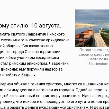
ому стилю: 10 августа.
память святого Лаврентия Римского,
 служившего в качестве архидиакона
ой общины. Согласно житию,
По состоянию вод
ил из города Оска на территории
озерах судили о по
ии и был учеником архидиакона
CCat82, по л
т стал римским епископом, Лаврентий
Shutterstock
диаконы; ему поручили надзор за
и заботу о бедных.
лериан объявил гонения христиан, многих священников каз
ишали имущества и изгоняли из городов. Одной из первых 
я, обезглавленный по приговору правителя. Идя на смерть,
ченику, что вскоре и он последует по его пути, и велел пр
ща и раздать деньги нуждающимся христианам. И действи