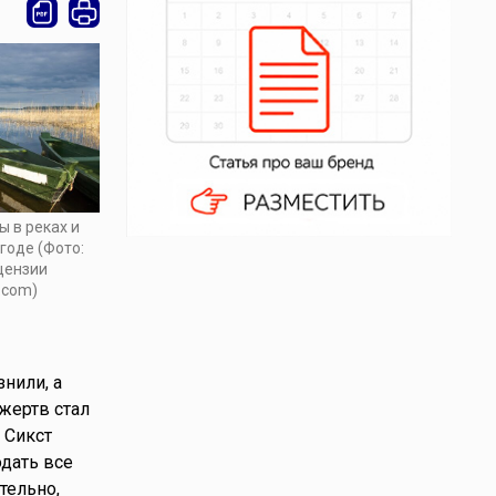
ы в реках и
годе (Фото:
ицензии
.com)
нили, а
жертв стал
 Сикст
одать все
тельно,