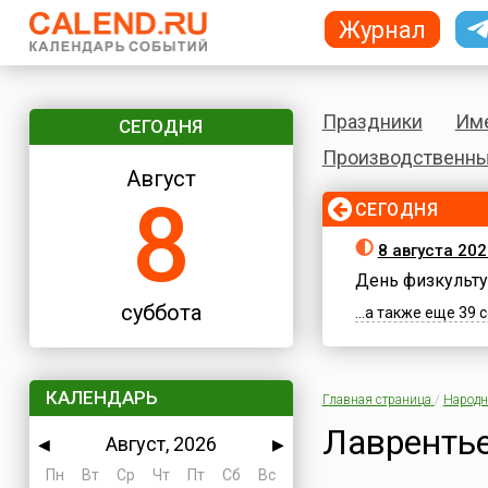
Журнал
Праздники
Им
СЕГОДНЯ
Производственны
Август
8
СЕГОДНЯ
8 августа 202
День физкульту
суббота
...а также еще 39
КАЛЕНДАРЬ
Главная страница
/
Народн
Лавренть
Август, 2026
◀
▶
Пн
Вт
Ср
Чт
Пт
Сб
Вс