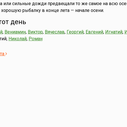
ра или сильные дожди предвещали то же самое на всю осе
хорошую рыбалку в конце лета — начале осени.
тот день
й
,
Вениамин
,
Виктор
,
Вячеслав
,
Георгий
,
Евгений
,
Игнатий
,
И
тий,
Николай
,
Роман
ста