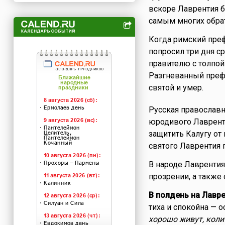
вскоре Лаврентия б
самым многих обрат
Когда римский преф
попросил три дня ср
правителю с толпой
Разгневанный префе
святой и умер.
Русская православн
юродивого Лавренти
защитить Калугу от
святого Лаврентия 
В народе Лаврентия
прозрении, а также 
В полдень на Лавре
тиха и спокойна — о
хорошо живут, коли