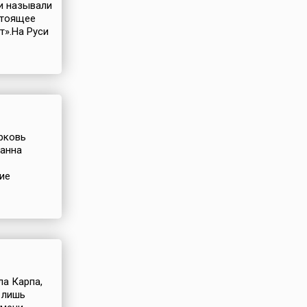
и называли
астоящее
т».На Руси
ерковь
оанна
ие
ла Карпа,
 лишь