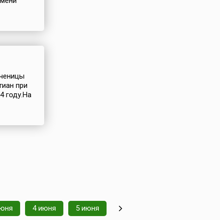
имени
ученицы
тиан при
4 году.На
июня
4 июня
5 июня