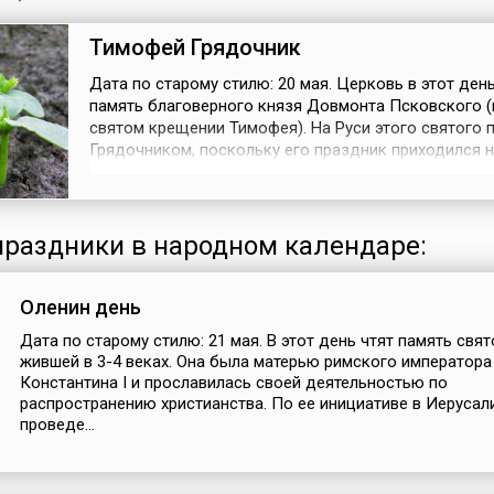
Тимофей Грядочник
Дата по старому стилю: 20 мая. Церковь в этот день
память благоверного князя Довмонта Псковского (
святом крещении Тимофея). На Руси этого святого 
Грядочником, поскольку его праздник приходился 
активных работ в огороде. В частности, в северных
на Тимофея начинали сажать огурцы. «Пришел Тим
сей огурцы скорей», — говорили в народе.Интересно,
ра...
раздники в народном календаре:
Оленин день
Дата по старому стилю: 21 мая. В этот день чтят память свят
жившей в 3-4 веках. Она была матерью римского императора
Константина I и прославилась своей деятельностью по
распространению христианства. По ее инициативе в Иеруса
проведе...