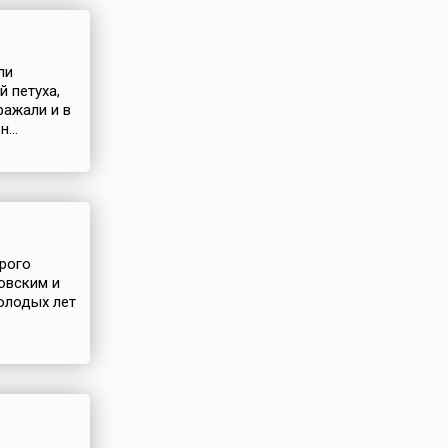
ли
 петуха,
ражали и в
...
орого
товским и
олодых лет