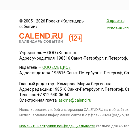
О проекте
© 2005—2026 Проект «Календарь
событий»
Условия исп
Учредитель — ООО «Квантор»
Адрес учредителя: 198516 Санкт-Петербург, г. Петергоф, Са
Издатель —
ООО «МЕДИО»
Адрес издателя: 198516 Санкт-Петербург, г. Петергоф, Санк
Главный редактор - Комарова Мария Сергеевна
Адрес редакции:
198516
Санкт-Петербург, г. Петергоф
,
Са
Телефон:
+7 812 640-06-60
Электронная почта:
askme@calend.ru
Использование любой информации CALEND.RU на веб-сайтах 
Использование информации сайта в оффлайн-СМИ (радио, тел
Изменить настройки конфиденциальности
(только для жител