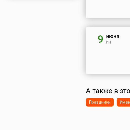
июня
9
пн
А также в эт
Праздники
Име