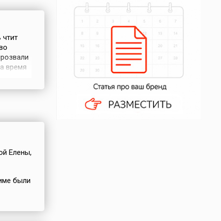
 чтит
во
прозвали
на время
 областях
офей —
 что эту
ой Елены,
лиме были