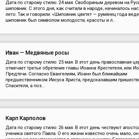
Дата по старому стилю: 24 мая. Свобориным деревом на Рус
шиповник. С этого дня, как считали в народе, начиналось н
лето. Так и говорили: «Шиповник цветет — румянец года веде
шиповник был символом молодости, красоты и л...
Иван — Медвяные росы
Дата по старому стилю: 25 мая. В этот день православная ц
отмечает третье обретение главы Иоанна Крестителя, или И
Предтечи. Согласно Евангелиям, Иоанн был ближайшим
предшественником Иисуса Христа, предсказавшим пришеств
Спасителя, а поз...
Карп Карполов
Дата по старому стилю: 26 мая. В этот день чествуют апосто
ученика святого Павла. О его жизни известно очень мало, он