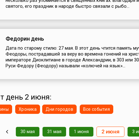
несколько раз упоминается в священных книгах. Благодаря 
святого, его праздник в народе быстро связали с рыбо...
Федорин день
Дата по старому стилю: 27 мая. В этот день чтится память м
Феодоры, пострадавшей за веру во времена гонений на хрис
императоре Диоклитиане в городе Александрии, в 303 или 30
Руси Федору (Феодору) называли «колючей на язык»...
от день 2 июня:
нины
Хроника
Дни городов
Все события
2 июня
30 мая
31 мая
1 июня
3 