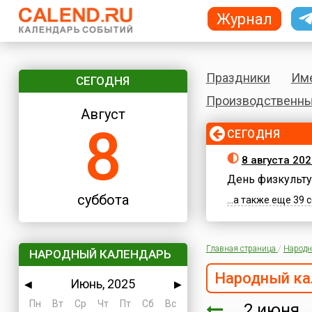
Журнал
Праздники
Им
СЕГОДНЯ
Производственны
Август
8
СЕГОДНЯ
8 августа 202
День физкульту
суббота
...а также еще 39
Главная страница
/
Народн
НАРОДНЫЙ КАЛЕНДАРЬ
Народный ка
Июнь, 2025
◀
▶
Пн
Вт
Ср
Чт
Пт
Сб
Вс
2 июня