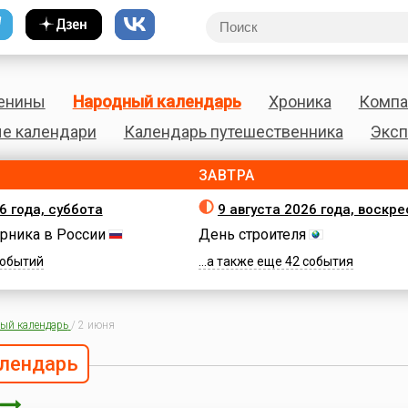
енины
Народный календарь
Хроника
Компа
е календари
Календарь путешественника
Эксп
ЗАВТРА
6 года, суббота
9 августа 2026 года, воскр
рника в России
День строителя
 событий
...а также еще 42 события
ый календарь
/
2 июня
лендарь