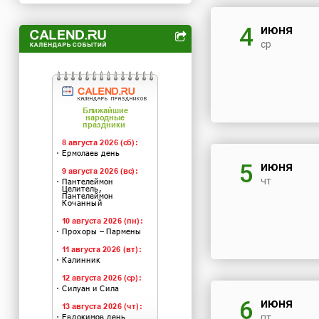
июня
4
ср
июня
5
чт
июня
6
пт