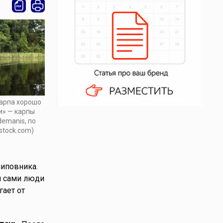
Карпа хорошо
и» — карпы
ndemanis, по
stock.com)
шиповника.
и сами люди
гает от