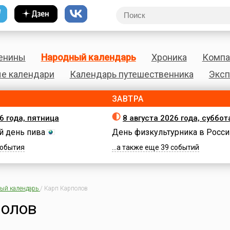
енины
Народный календарь
Хроника
Компа
е календари
Календарь путешественника
Эксп
ЗАВТРА
6 года, пятница
8 августа 2026 года, суббот
 день пива
День физкультурника в Росси
 события
...а также еще 39 событий
ый календарь
/
Карп Карполов
полов