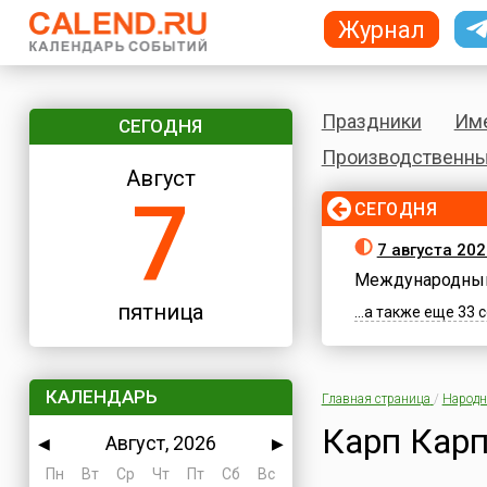
Журнал
Праздники
Им
СЕГОДНЯ
Производственны
Август
7
СЕГОДНЯ
7 августа 202
Международный
пятница
...а также еще 33
КАЛЕНДАРЬ
Главная страница
/
Народн
Карп Кар
Август, 2026
◀
▶
Пн
Вт
Ср
Чт
Пт
Сб
Вс