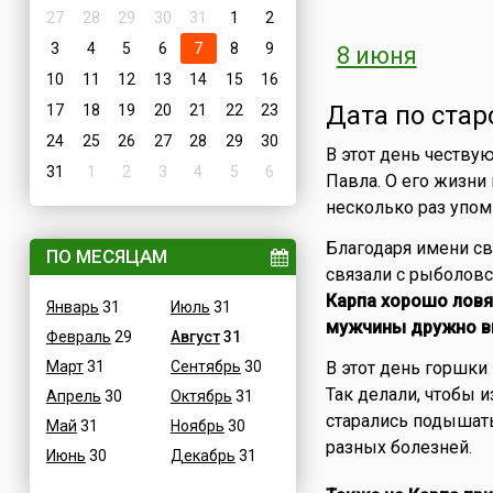
27
28
29
30
31
1
2
3
4
5
6
7
8
9
8 июня
10
11
12
13
14
15
16
Дата по стар
17
18
19
20
21
22
23
24
25
26
27
28
29
30
В этот день чествую
31
1
2
3
4
5
6
Павла. О его жизни
несколько раз упом
Благодаря имени св
ПО МЕСЯЦАМ
связали с рыболов
Карпа хорошо ловят
Январь
31
Июль
31
мужчины дружно в
Февраль
29
Август
31
Март
31
Сентябрь
30
В этот день горшки
Так делали, чтобы 
Апрель
30
Октябрь
31
старались подышать
Май
31
Ноябрь
30
разных болезней.
Июнь
30
Декабрь
31