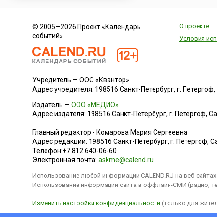
О проекте
© 2005—2026 Проект «Календарь
событий»
Условия исп
Учредитель — ООО «Квантор»
Адрес учредителя: 198516 Санкт-Петербург, г. Петергоф, Са
Издатель —
ООО «МЕДИО»
Адрес издателя: 198516 Санкт-Петербург, г. Петергоф, Санк
Главный редактор - Комарова Мария Сергеевна
Адрес редакции:
198516
Санкт-Петербург, г. Петергоф
,
Са
Телефон:
+7 812 640-06-60
Электронная почта:
askme@calend.ru
Использование любой информации CALEND.RU на веб-сайтах 
Использование информации сайта в оффлайн-СМИ (радио, тел
Изменить настройки конфиденциальности
(только для жител