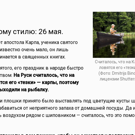
ому стилю: 26 мая.
т апостола Карпа, ученика святого
 известно очень мало, он лишь
инается в священных книгах.
Считалось, что на 
ятого, его праздник в народе быстро
ловятся его «тезк
(Фото: Dmitrijs Bi
ством.
На Руси считалось, что на
лицензии Shutter
ся его «тезки» — карпы, поэтому
ыходили на рыбалку.
 и плошки принято было выставлять под цветущие кусты 
избавиться от неприятного запаха от домашней посуды. Да 
 воздухом рядом с шиповником — считалось, что это помо