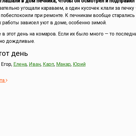
глашали в дом печника, чтобы он осмотрел и подправил 
ательно угощали караваем, а один кусочек клали за печку
 побеспокоили при ремонте. К печникам вообще старались
х работы зависел уют в доме, особенно зимой.
в этот день на комаров. Если их было много — то последн
 но дождливые.
тот день
, Егор,
Елена
,
Иван
,
Карп
,
Макар
,
Юрий
ста