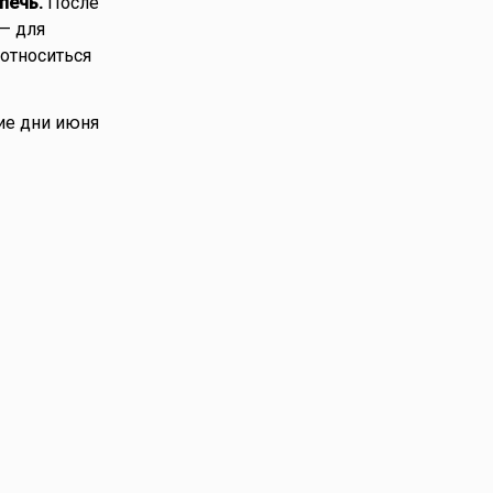
печь.
После
 — для
 относиться
ие дни июня