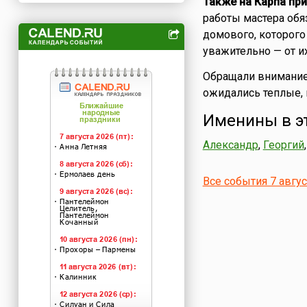
Также на Карпа при
работы мастера обяз
домового, которого
уважительно — от и
Обращали внимание 
ожидались теплые,
Именины в э
Александр
,
Георгий
Все события 7 авгу