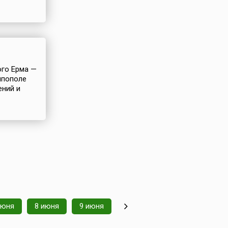
ого Ерма —
ппополе
ений и
июня
8 июня
9 июня