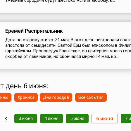
змеиные сородичи будут жестоко мстить любому, к...
Еремей Распрягальник
Дата по старому стилю: 31 мая. В этот день чествовали свят
апостола от семидесяти. Святой Ерм был епископом в Фили
Фракийском. Проповедуя Евангелие, он притерпел много гон
скорбей от язычников, но скончался мирно.14 мая, ко...
от день 6 июня:
нины
Хроника
Дни городов
Все события
6 июня
3 июня
4 июня
5 июня
7 