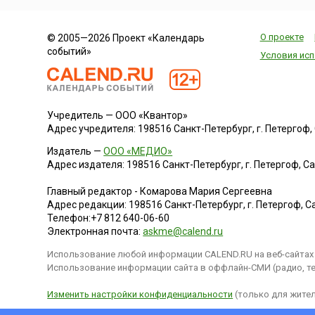
О проекте
© 2005—2026 Проект «Календарь
событий»
Условия исп
Учредитель — ООО «Квантор»
Адрес учредителя: 198516 Санкт-Петербург, г. Петергоф, Са
Издатель —
ООО «МЕДИО»
Адрес издателя: 198516 Санкт-Петербург, г. Петергоф, Санк
Главный редактор - Комарова Мария Сергеевна
Адрес редакции:
198516
Санкт-Петербург, г. Петергоф
,
Са
Телефон:
+7 812 640-06-60
Электронная почта:
askme@calend.ru
Использование любой информации CALEND.RU на веб-сайтах 
Использование информации сайта в оффлайн-СМИ (радио, тел
Изменить настройки конфиденциальности
(только для жител