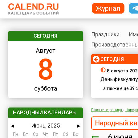
Журнал
Праздники
Им
СЕГОДНЯ
Производственны
Август
8
СЕГОДНЯ
8 августа 202
День физкульту
суббота
...а также еще 39
Главная страница
/
Народн
НАРОДНЫЙ КАЛЕНДАРЬ
Народный ка
Июнь, 2025
◀
▶
Пн
Вт
Ср
Чт
Пт
Сб
Вс
6 июня