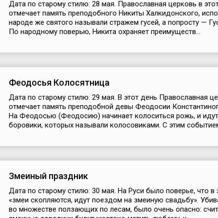
Дата по старому стилю: 28 мая. Православная церковь в это
отмечает память преподобного Никиты Халкидонского, испо
народе же святого называли стражем гусей, а попросту — Гу
По народному поверью, Никита охраняет преимуществ...
Феодосья Колосятница
Дата по старому стилю: 29 мая. В этот день Православная ц
отмечает память преподобной девы Феодосии Константино
На Феодосью (Феодосию) начинает колоситься рожь, и иду
боровики, которых называли колосовиками. С этим событием.
Змеиный праздник
Дата по старому стилю: 30 мая. На Руси было поверье, что в 
«змеи скопляются, идут поездом на змеиную свадьбу». Убив
во множестве ползающих по лесам, было очень опасно: счит