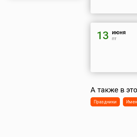
июня
13
пт
А также в эт
Праздники
Име