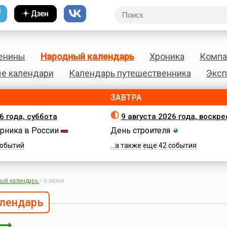
енины
Народный календарь
Хроника
Компа
е календари
Календарь путешественника
Эксп
ЗАВТРА
6 года, суббота
9 августа 2026 года, воскр
рника в России
День строителя
 событий
...а также еще 42 события
ый календарь
/
6 июня
лендарь