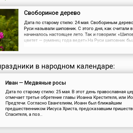
Свобориное дерево
Дата по старому стилю: 24 мая. Свобориным дерев
Руси называли шиповник. С этого дня, как считали в
начиналось настоящее лето. Так и говорили: «Шипо
цветет — румянец года ведет».На Руси шиповник бы
символом молодости, красоты и любви. Существов
легенда о его происхождении: красивая молодая к
полюбила парня, но станичный атаман соблазнился
красотой, похитил девушку,...
раздники в народном календаре:
Иван — Медвяные росы
Дата по старому стилю: 25 мая. В этот день православная ц
отмечает третье обретение главы Иоанна Крестителя, или И
Предтечи. Согласно Евангелиям, Иоанн был ближайшим
предшественником Иисуса Христа, предсказавшим пришеств
Спасителя, а поз...