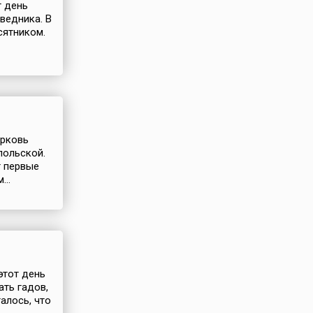
т день
ведника. В
сятником.
ерковь
польской.
т первые
..
этот день
ать гадов,
алось, что