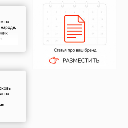
ом на
 народе,
вник
л
ала
азачка
 ее
ерковь
оанна
ие