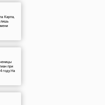
ла Карпа,
 лишь
имени
ученицы
тиан при
4 году.На