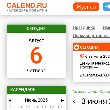
Журнал
Праздники
Им
СЕГОДНЯ
Производственны
Август
6
СЕГОДНЯ
6 августа 202
День Железнод
России
четверг
...а также еще 33
КАЛЕНДАРЬ
Главная страница
/
Календ
3 июня 
Июнь, 2025
◀
▶
Пн
Вт
Ср
Чт
Пт
Сб
Вс