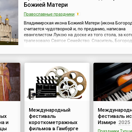
Божией Матери
Православные праздники
Владимирская икона Божией Матери (икона Богоро
считается чудотворной и, по преданию, написана
евангелистом Лукою на доске из того стола, за ко
трапезовало Святое Семейство: Спаситель, Богород
праведный Иосиф Обручник. Божия Матерь, увидев 
образ, произнесла: «Отныне ублажат Меня все роды
Благодать Рождавшегося от Меня и Моя с этой ико
будет».В Россию икона была завезе...
Международный
Международ
ных
фестиваль
фестиваль ис
на и
короткометражных
Измире
2025
ицы
фильмов в Гамбурге
Праздники Турц