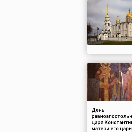
День
равноапостоль
царя Константи
матери его цар