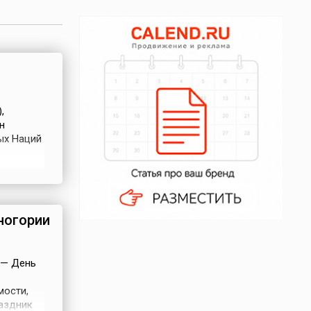
,
н
ых Наций
ь и
.
ногории
 — День
мости,
раздник