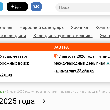
енины
Народный календарь
Хроника
Компа
е календари
Календарь путешественника
Эксп
ЗАВТРА
6 года, четверг
7 августа 2026 года, пятниц
орожных войск
Международный день пива
...а также еще 33 события
 события
арь
/
3 июня 2025 года — праздники, памятные даты, именины, народный календа
2025 года