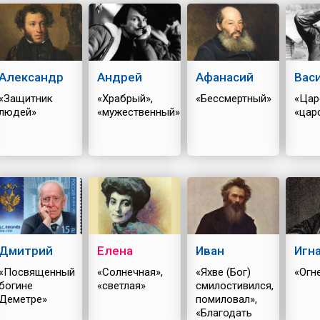
коро...
Александр
Андрей
Афанасий
Вас
«Защитник
«Храбрый»,
«Бессмертный»
«Цар
людей»
«мужественный»
«цар
Дмитрий
Елена
Иван
Игн
«Посвященный
«Солнечная»,
«Яхве (Бог)
«Огн
богине
«светлая»
смилостивился,
Деметре»
помиловал»,
«Благодать