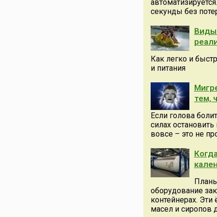
автоматизируется.
секунды без потер
Виды 
реали
Как легко и быст
и питания
Мигре
тем, 
Если голова болит
силах остановить
вовсе – это не пр
Когда
кале
Планы
оборудование зак
контейнерах. Эти
масел и сиропов до