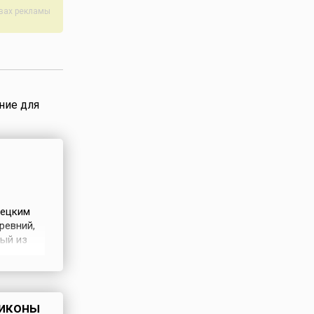
авах рекламы
ние для
рецким
ревний,
ый из
нейших в
таемой
орца.
 иконы