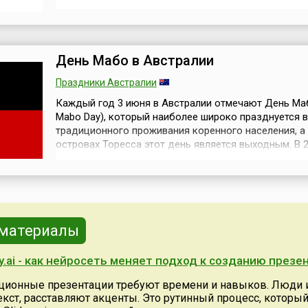
также популярен и сопровождается проведением р
торжественных и развлекательных мероприятий. 3 
года Парламент Черногории, бывшей союзной респу
составе Югославии, о...
День Мабо в Австралии
Праздники Австралии
Каждый год 3 июня в Австралии отмечают День Маб
Mabo Day), который наиболее широко празднуется в
традиционного проживания коренного населения, а
островах Торесса этот день является выходным. В 2
в стране была запущена кампания, цель которой —
присвоения празднику статуса общенационального
мнению ученых, к моменту прибытия Первого флота 
коренные нар...
 материалы
ry.ai - как нейросеть меняет подход к созданию презе
ционные презентации требуют времени и навыков. Люди 
екст, расставляют акценты. Это рутинный процесс, который