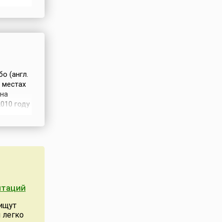
азличных
июня 2006
блики в
о (англ.
 местах
 на
010 году
 добиться
.По
(1788),
нтаций
ищут
 легко