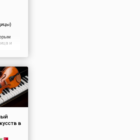
дицы)
торым
ица и
этот
.
ной да
ный
кусств в
ии