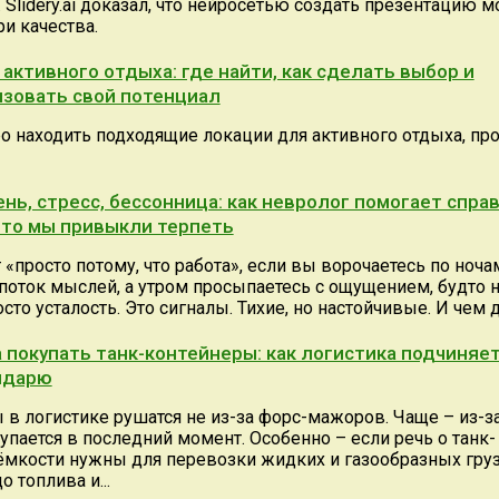
 Slidery.ai доказал, что нейросетью создать презентацию м
и качества.
активного отдыха: где найти, как сделать выбор и
зовать свой потенциал
ро находить подходящие локации для активного отдыха, п
нь, стресс, бессонница: как невролог помогает спра
что мы привыкли терпеть
 «просто потому, что работа», если вы ворочаетесь по ночам
 поток мыслей, а утром просыпаетесь с ощущением, будто н
осто усталость. Это сигналы. Тихие, но настойчивые. И чем д
 покупать танк-контейнеры: как логистика подчиняе
ндарю
 в логистике рушатся не из-за форс-мажоров. Чаще – из-за 
упается в последний момент. Особенно – если речь о танк-
 ёмкости нужны для перевозки жидких и газообразных груз
 топлива и...