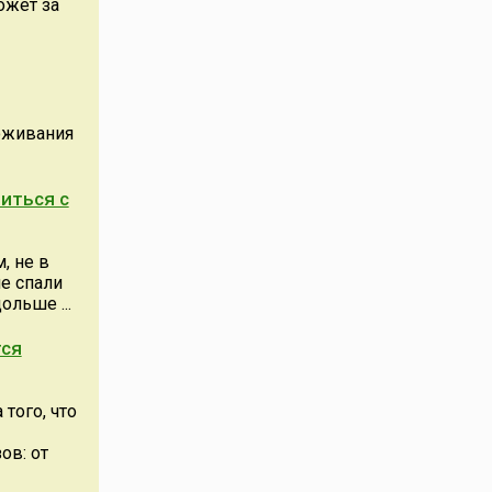
ожет за
роживания
виться с
, не в
е спали
ольше ...
тся
того, что
ов: от