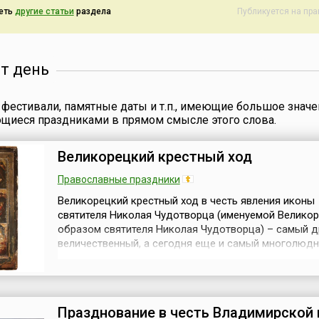
еть
другие статьи
раздела
Публикуется на пр
от день
фестивали, памятные даты и т.п., имеющие большое значе
ющиеся праздниками в прямом смысле этого слова.
Великорецкий крестный ход
Православные праздники
Великорецкий крестный ход в честь явления иконы
святителя Николая Чудотворца (именуемой Велико
образом святителя Николая Чудотворца) – самый д
величественный, а сегодня еще и самый многолюдн
всех крестных ходов Вятской земли, и один из круп
России. Он проходит ежегодно с 3 по 8 июня с почи
Великорецкой чудотворной иконой Николая Чудотв
Изначально ход начина...
Празднование в честь Владимирской