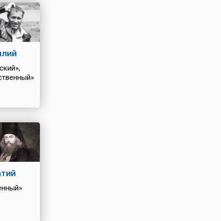
илий
ский»,
ственный»
атий
енный»