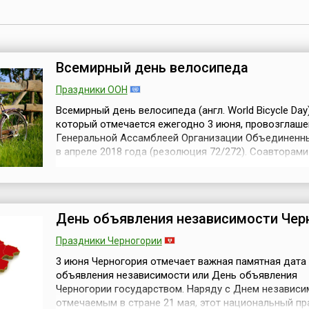
Всемирный день велосипеда
Праздники ООН
Всемирный день велосипеда (англ. World Bicycle Day)
который отмечается ежегодно 3 июня, провозглаше
Генеральной Ассамблеей Организации Объединенн
в апреле 2018 года (резолюция 72/272). Соавторами
документа стали 56 государств. А с инициативой
учреждения этой международной даты выступили
представители Туркменистана. Поэтому, основываяс
подтверждая уникальность, давнюю историю и мно..
День объявления независимости Чер
Праздники Черногории
3 июня Черногория отмечает важная памятная дата
объявления независимости или День объявления
Черногории государством. Наряду с Днем независи
отмечаемым в стране 21 мая, этот национальный п