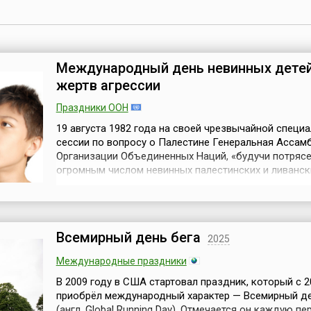
Международный день невинных дете
жертв агрессии
Праздники ООН
19 августа 1982 года на своей чрезвычайной специ
сессии по вопросу о Палестине Генеральная Ассам
Организации Объединенных Наций, «будучи потряс
огромным числом невинных палестинских и ливанск
— жертв актов агрессии Израиля», своей резолюци
7/8) постановила отмечать 4 июня каждого года ка
Международный день невинных детей — жертв агре
(англ. International Day of ...
Всемирный день бега
2025
Международные праздники
В 2009 году в США стартовал праздник, который с 2
приобрёл международный характер — Всемирный де
(англ. Global Running Day). Отмечается он каждую пе