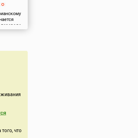
7—1951) —
рственный
рианскому
нается
в переводе
ачает
ень —
сяца Нур
есячному
и —
ный
здник
 дня
ждый
надцатого
роживания
зван по
щегося
 из трех
тся
я первой
олитвы и
того, что