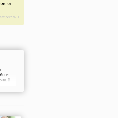
ов: от
авах рекламы
е
абы и
она. В
итыми
 одним