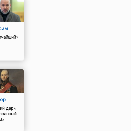
сим
ичайший»
ор
ий дар»,
ованный
м»