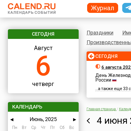
Журнал
Праздники
Им
СЕГОДНЯ
Производственны
Август
6
СЕГОДНЯ
6 августа 202
День Железнод
России
четверг
...а также еще 33
КАЛЕНДАРЬ
Главная страница
/
Календ
4 июня 
Июнь, 2025
◀
▶
Пн
Вт
Ср
Чт
Пт
Сб
Вс