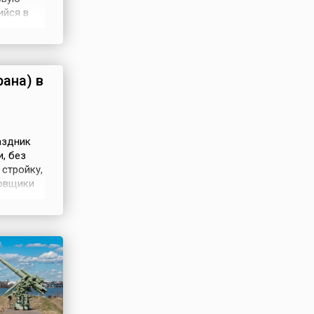
ийся в
к был
ана) в
аздник
, без
стройку,
новщики
 кран –