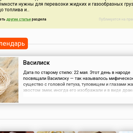
 ёмкости нужны для перевозки жидких и газообразных груз
 топлива и...
еть
другие статьи
раздела
Публикуется на пр
лендарь
Василиск
Дата по старому стилю: 22 мая. Этот день в народе
посвящали Василиску — так называлось мифическо
существо с головой петуха, туловищем и глазами ж
хвостом змеи; иногда его изображали и в виде драк
Средние века таких животных считали реально
существующими; говорили, что они обладают ядов
клыками и когтями и, более того, способны убивать
лишь взглядом.Говорили, что Василиск...