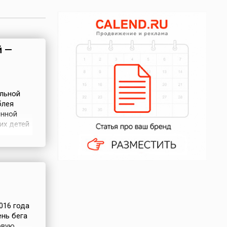
й —
альной
блея
енной
их детей
ей (№ ES–
к
ссии
016 года
нь бега
рвую