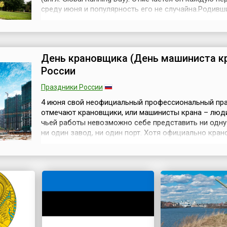
среду июня и популярность его не случайна.Родивш
США и отмечавшийся всеми спортивными
легкоатлетическими сообществами страны праздни
поддержан за рубежом. Это не просто праздник
спортсменов-легкоатлетов. Очень скоро п...
День крановщика (День машиниста кр
России
Праздники России
4 июня свой неофициальный профессиональный пр
отмечают крановщики, или машинисты крана – люди
чьей работы невозможно себе представить ни одну 
ни один завод, ни один порт. Хотя официально кра
отмечают свой праздник в День строителя, но ведь
это машина, которая используется не только при
строительстве домов, мостов и железных дорог. Её
предназначение – подъём и ...