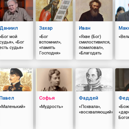
Даниил
Захар
Иван
Мак
«Бог мой
«Бог
«Яхве (Бог)
«Вел
судья», «Бог
вспомнил»,
смилостивился,
есть судья»
«память
помиловал»,
Господня»
«Благодать
Божия»
Павел
Софья
Фаддей
Фед
«Маленький»
«Мудрость»
«Похвала»,
«Бож
«восхваляющий»
«дар
Бого