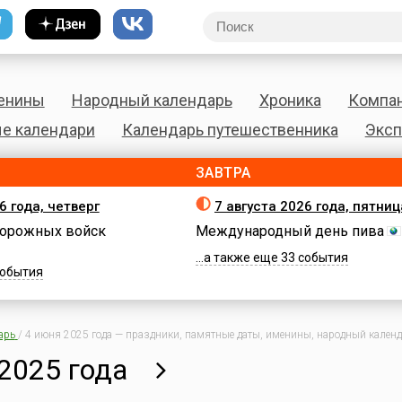
енины
Народный календарь
Хроника
Компа
е календари
Календарь путешественника
Эксп
ЗАВТРА
6 года, четверг
7 августа 2026 года, пятниц
орожных войск
Международный день пива
...а также еще 33 события
 события
арь
/
4 июня 2025 года — праздники, памятные даты, именины, народный календа
2025 года