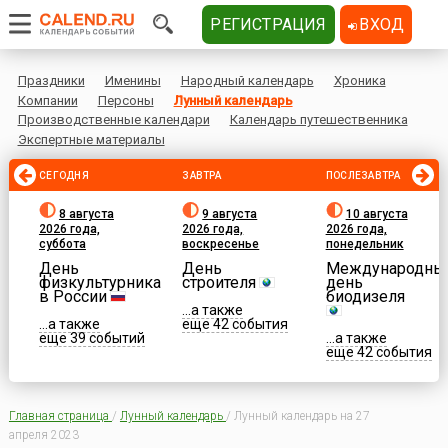
РЕГИСТРАЦИЯ
ВХОД
Праздники
Именины
Народный календарь
Хроника
Компании
Персоны
Лунный календарь
Производственные календари
Календарь путешественника
Экспертные материалы
СЕГОДНЯ
ЗАВТРА
ПОСЛЕЗАВТРА
8 августа
9 августа
10 августа
2026 года,
2026 года,
2026 года,
суббота
воскресенье
понедельник
День
День
Международны
физкультурника
строителя
день
в России
биодизеля
...а также
...а также
еще 42 события
еще 39 событий
...а также
еще 42 события
Главная страница
/
Лунный календарь
/
Лунный календарь на 27
апреля 2023