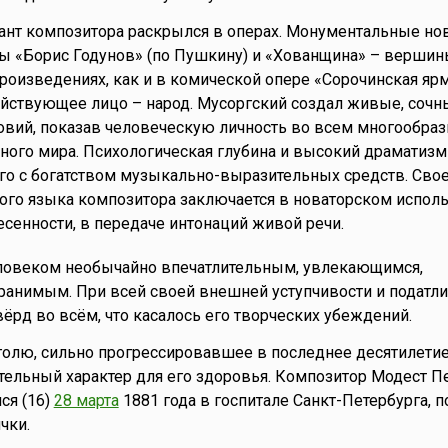
ант композитора раскрылся в операх. Монументальные но
 «Борис Годунов» (по Пушкину) и «Хованщина» – вершин
произведениях, как и в комической опере «Сорочинская ярм
ействующее лицо – народ. Мусоргский создал живые, соч
вий, показав человеческую личность во всем многообраз
ного мира. Психологическая глубина и высокий драматизм
го с богатством музыкально-выразительных средств. Сво
ого языка композитора заключается в новаторском испол
есенности, в передаче интонаций живой речи.
ловеком необычайно впечатлительным, увлекающимся,
анимым. При всей своей внешней уступчивости и податли
ёрд во всём, что касалось его творческих убеждений.
голю, сильно прогрессировавшее в последнее десятилетие
ельный характер для его здоровья. Композитор Модест П
ся (16)
28 марта
1881 года в госпитале Санкт-Петербурга, п
чки.