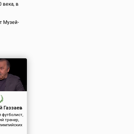
 века, в
т Музей-
й Газзаев
 футболист,
ий тренер,
лимпийских