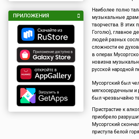
Наиболее полно тал
ПРИЛОЖЕНИЯ
музыкальные драмы
творчества. В этих 
Гоголю), главное д
людей разных сосло
сложности ее духов
в операх Мусоргско
новизна музыкальн
русской народной п
Мусоргский был че
мягкосердечным и р
был чрезвычайно тв
Пристрастие к алко
приобрело разрушит
Мусоргский скончал
приступа белой горя