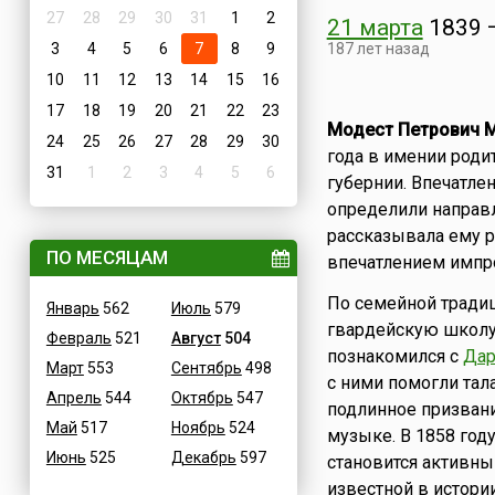
27
28
29
30
31
1
2
21 марта
1839
3
4
5
6
7
8
9
187 лет назад
10
11
12
13
14
15
16
17
18
19
20
21
22
23
Модест Петрович 
24
25
26
27
28
29
30
года в имении роди
31
1
2
3
4
5
6
губернии. Впечатле
определили направл
рассказывала ему р
ПО МЕСЯЦАМ
впечатлением импр
По семейной тради
Январь
562
Июль
579
гвардейскую школу.
Февраль
521
Август
504
познакомился с
Да
Март
553
Сентябрь
498
с ними помогли тал
Апрель
544
Октябрь
547
подлинное призвани
Май
517
Ноябрь
524
музыке. В 1858 год
Июнь
525
Декабрь
597
становится активн
известной в истори