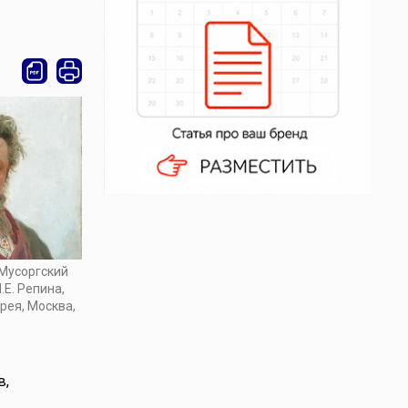
Мусоргский
.Е. Репина,
рея, Москва,
в,