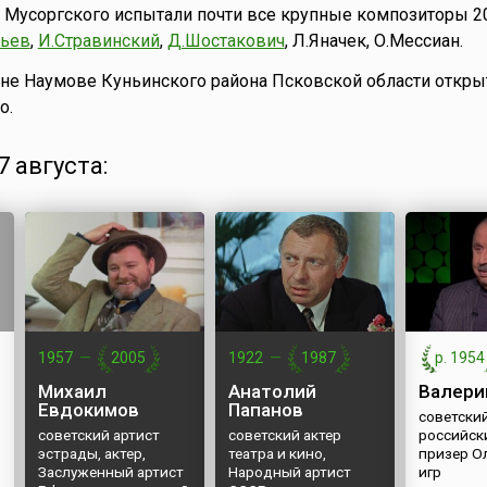
 Мусоргского испытали почти все крупные композиторы 20
фьев
,
И.Стравинский
,
Д.Шостакович
, Л.Яначек, О.Мессиан.
вне Наумове Куньинского района Псковской области откры
о.
 августа:
1957
—
2005
1922
—
1987
р. 1954
Михаил
Анатолий
Валери
Евдокимов
Папанов
советский
советский артист
советский актер
российск
эстрады, актер,
театра и кино,
призер О
Заслуженный артист
Народный артист
игр