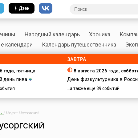
енины
Народный календарь
Хроника
Компа
е календари
Календарь путешественника
Эксп
ЗАВТРА
6 года, пятница
8 августа 2026 года, суббот
 день пива
День физкультурника в Росси
 события
...а также еще 39 событий
ны
/
Модест Мусоргский
усоргский
р