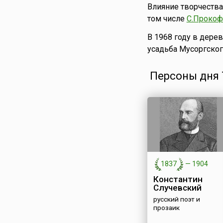
Влияние творчества
том числе
С.Проко
В 1968 году в дере
усадьба Мусоргског
Персоны дня 7
1837
—
1904
Константин
Случевский
русский поэт и
прозаик