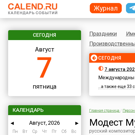
Журнал
Праздники
Им
СЕГОДНЯ
Производственны
Август
7
СЕГОДНЯ
7 августа 202
Международный
пятница
...а также еще 33
КАЛЕНДАРЬ
Главная страница
/
Персо
Модест М
Август, 2026
◀
▶
русский композито
Пн
Вт
Ср
Чт
Пт
Сб
Вс