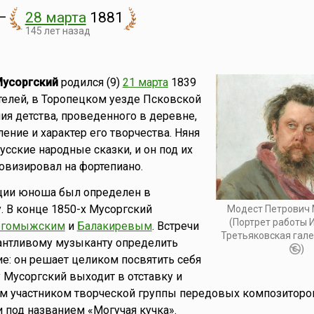
—
28 марта
1881
145 лет назад
Мусоргский
родился (9)
21 марта
1839
телей, в Торопецком уезде Псковской
ния детства, проведенного в деревне,
ение и характер его творчества. Няня
усские народные сказки, и он под их
овизировал на фортепиано.
ции юноша был определен в
 В конце 1850-х Мусоргский
Модест Петрович 
(Портрет работы И
ргомыжским
и
Балакиревым
. Встречи
Третьяковская гале
антливому музыканту определить
)
е: он решает целиком посвятить себя
у Мусоргский выходит в отставку и
ым участником творческой группы передовых композиторо
и под названием «Могучая кучка».