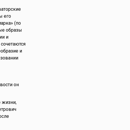
ваторские
ы его
арка» (по
ные образы
ии и
 сочетаются
еобразие и
ьзовании
вости он
 жизни,
етрович
осле