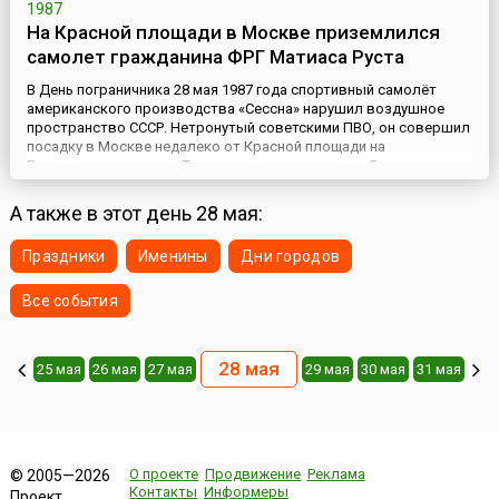
1987
На Красной площади в Москве приземлился
самолет гражданина ФРГ Матиаса Руста
В День пограничника 28 мая 1987 года спортивный самолёт
американского производства «Сессна» нарушил воздушное
пространство СССР. Нетронутый советскими ПВО, он совершил
посадку в Москве недалеко от Красной площади на
Васильевском спуске. Точнее, он приземлился на Большом
Москворецком мосту и накатом доехал до Собора Василия
Блаженного. Множество фотоаппаратов и видеокамер
А также в этот день 28 мая:
туристов зафиксировали...
Праздники
Именины
Дни городов
Все события
28 мая
25 мая
26 мая
27 мая
29 мая
30 мая
31 мая
О проекте
Продвижение
Реклама
© 2005—2026
Контакты
Информеры
Проект