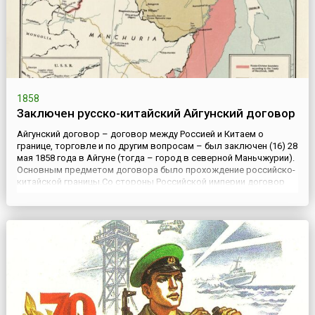
1858
Заключен русско-китайский Айгунский договор
Айгунский договор – договор между Россией и Китаем о
границе, торговле и по другим вопросам – был заключен (16) 28
мая 1858 года в Айгуне (тогда – город в северной Маньчжурии).
Основным предметом договора было прохождение российско-
китайской границы.Со стороны Российской империи договор
подписал генерал-губернатор Восточной Сибири, его
императорского величества государя императора Александра
Н...