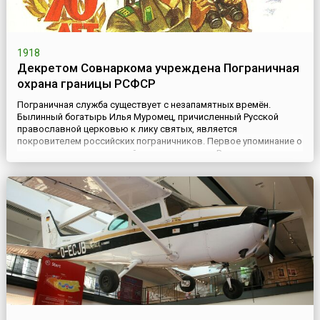
1918
Декретом Совнаркома учреждена Пограничная
охрана границы РСФСР
Пограничная служба существует с незапамятных времён.
Былинный богатырь Илья Муромец, причисленный Русской
православной церковью к лику святых, является
покровителем российских пограничников. Первое упоминание о
создании государственной погранстражи на Руси – архивное
сообщение 1412 года о том, что князь Василий I «утвердил свою
землю заставами».28 мая 1918 года председатель Совнаркома
В.И. Лен...