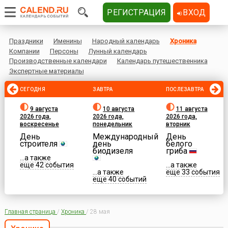
РЕГИСТРАЦИЯ
ВХОД
Праздники
Именины
Народный календарь
Хроника
Компании
Персоны
Лунный календарь
Производственные календари
Календарь путешественника
Экспертные материалы
СЕГОДНЯ
ЗАВТРА
ПОСЛЕЗАВТРА
9 августа
10 августа
11 августа
2026 года,
2026 года,
2026 года,
воскресенье
понедельник
вторник
День
Международный
День
строителя
день
белого
биодизеля
гриба
...а также
еще 42 события
...а также
...а также
еще 33 события
еще 40 событий
Главная страница
/
Хроника
/
28 мая