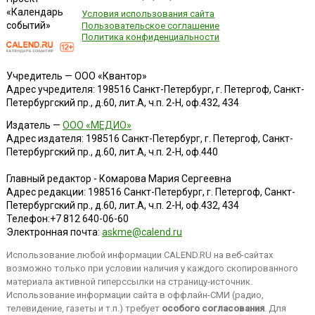
«Календарь
Условия использования сайта
событий»
Пользовательское соглашение
Политика конфиденциальности
Учредитель — ООО «Квантор»
Адрес учредителя: 198516 Санкт-Петербург, г. Петергоф, Санкт-
Петербургский пр., д.60, лит.А, ч.п. 2-Н, оф.432, 434
Издатель —
ООО «МЕДИО»
Адрес издателя: 198516 Санкт-Петербург, г. Петергоф, Санкт-
Петербургский пр., д.60, лит.А, ч.п. 2-Н, оф.440
Главный редактор - Комарова Мария Сергеевна
Адрес редакции:
198516
Санкт-Петербург, г. Петергоф
,
Санкт-
Петербургский пр., д.60, лит.А, ч.п. 2-Н, оф.432, 434
Телефон:
+7 812 640-06-60
Электронная почта:
askme@calend.ru
Использование любой информации CALEND.RU на веб-сайтах
возможно только при условии наличия у каждого скопированного
материала активной гиперссылки на страницу-источник.
Использование информации сайта в оффлайн-СМИ (радио,
телевидение, газеты и т.п.) требует
особого согласования
. Для