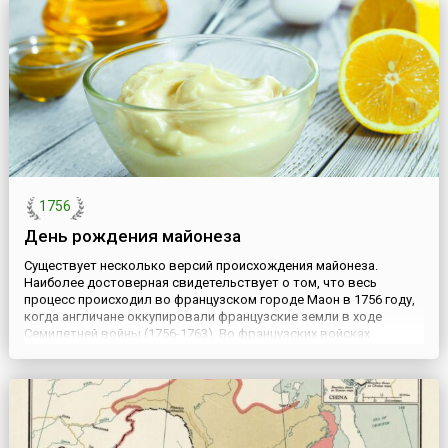
Сигизмунда III представляли королевский советник Стен Банер,
лифляндский наместник Йёрен Бойе, нарвский наместник Арвед
Эрикс...
1756
День рождения майонеза
Существует несколько версий происхождения майонеза.
Наиболее достоверная свидетельствует о том, что весь
процесс происходил во французском городе Маон в 1756 году,
когда англичане оккупировали французские земли в ходе
Семилетней войны (1756-1763). Во французских войсках
маршала Луи Франсуа Армана дю Плесси, герцога Ришелье,
возникла большая проблема со снабжением продуктами –
остались только р...