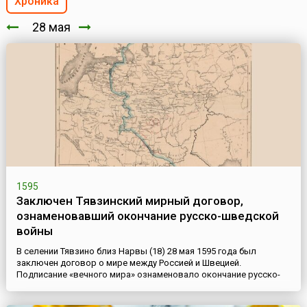
Хроника
28 мая
1595
Заключен Тявзинский мирный договор,
ознаменовавший окончание русско-шведской
войны
В селении Тявзино близ Нарвы (18) 28 мая 1595 года был
заключен договор о мире между Россией и Швецией.
Подписание «вечного мира» ознаменовало окончание русско-
шведской войны 1590-1595 годов. Швецию от имени короля
польского, великого князя литовского и короля шведского