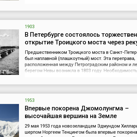
выставке в Париже. Патент на производство устрой
«эскалатор» был получен еще в марте 1892 года
изобретателем Ж. Рено, а компания «Отис» начала 
производство и применение эск...
1903
В Петербурге состоялось торжестве
открытие Троицкого моста через рек
Предшественником Троицкого моста в Санкт-Петер
был наплавной (плашкоутный) мост. Эта переправа,
расположенная между Петроградским районом и л
берегом Невы возникла в 1803 году. Необходимост
и постоянного моста стала очевидна в середине 19 
лишь в 1891 году Городская Дума издала распоряж
строительстве постоянной Троицкой переправы, а ч
был объявлен международн...
1953
Впервые покорена Джомолунгма –
высочайшая вершина на Земле
29 мая 1953 года новозеландцем Эдмундом Хиллар
шерпом Норгеем Тенцингом была впервые покорен