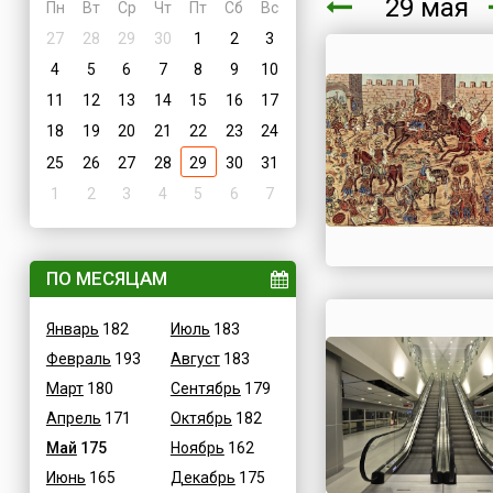
29 мая
Пн
Вт
Ср
Чт
Пт
Сб
Вс
27
28
29
30
1
2
3
4
5
6
7
8
9
10
11
12
13
14
15
16
17
18
19
20
21
22
23
24
25
26
27
28
29
30
31
1
2
3
4
5
6
7
ПО МЕСЯЦАМ
Январь
182
Июль
183
Февраль
193
Август
183
Март
180
Сентябрь
179
Апрель
171
Октябрь
182
Май
175
Ноябрь
162
Июнь
165
Декабрь
175