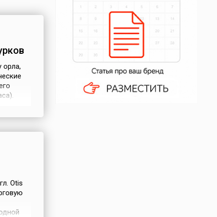
урков
 орла,
ческие
его
са).
годное
сту
л. Otis
орговую
родной