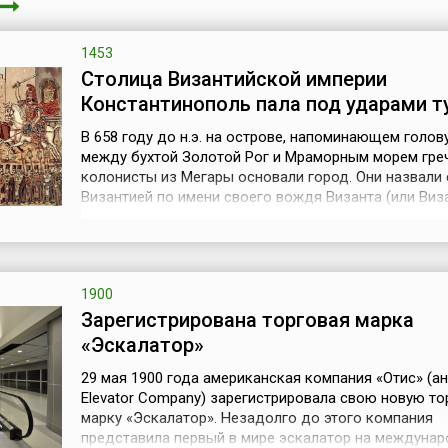
1453
Столица Византийской империи
Константинополь пала под ударами т
В 658 году до н.э. на острове, напоминающем голову
между бухтой Золотой Рог и Мраморным морем гре
колонисты из Мегары основали город. Они назвали 
Византией по имени своего вождя Византа (или Виза
Сначала город заселили рыбаки и торговцы, но вы
географическое положение привело к быстрому ро
Византии, и вскоре она заняла видное место среди
греческих полисов. В 330 го...
1900
Зарегистрирована торговая марка
«Эскалатор»
29 мая 1900 года американская компания «Отис» (анг
Elevator Company) зарегистрировала свою новую т
марку «Эскалатор». Незадолго до этого компания
представила первый в мире эскалатор на междуна