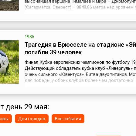
высочайшая вершина Гималаев и мира – Джомолун
(Сагарматха, Эверест) – 8848,86 метра над уровнем 
Джомолунгма (тиб. ཇོ་མོ་གླང་མ, кит. трад. 珠穆朗瑪峰) 
богиня мира» – как называют её жители Тибета или
Сагарматха – «Властелин мира», как называют её н
гигантский горный массив и в...
1985
Трагедия в Брюсселе на стадионе «Эй
погибли 39 человек
Финал Кубка европейских чемпионов по футболу 19
Действующий обладатель кубка клуб «Ливерпуль» 
очень сильного «Ювентуса». Битва двух титанов. М
для победы у обоих клубов более чем достаточно. 
туринцев были все трофеи, кроме Кубка Лиги Чемпи
то время как у главного соперника «Милана» их был
два. «Ливерпуль» же горел желанием сохранить мес
троне ещё на го...
т день 29 мая:
нины
Дни городов
Все события