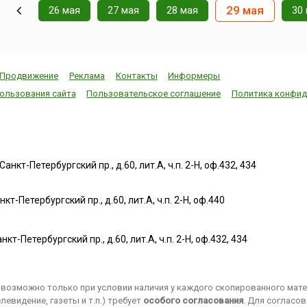
29 мая
26 мая
27 мая
28 мая
30
Продвижение
Реклама
Контакты
Информеры
ользования сайта
Пользовательское соглашение
Политика конфид
нкт-Петербургский пр., д.60, лит.А, ч.п. 2-Н, оф.432, 434
т-Петербургский пр., д.60, лит.А, ч.п. 2-Н, оф.440
нкт-Петербургский пр., д.60, лит.А, ч.п. 2-Н, оф.432, 434
возможно только при условии наличия у каждого скопированного матер
евидение, газеты и т.п.) требует
особого согласования
. Для согласо