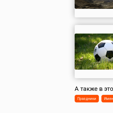
А также в это
Праздники
Име