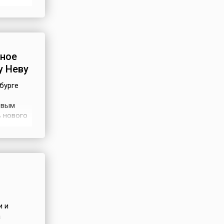
ства
именно
нное
у Неву
бурге
евым
ь нового
века. Но
ение о
ерез год
и и
а