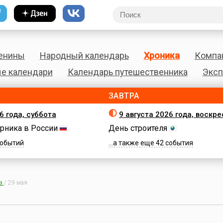
енины
Народный календарь
Хроника
Компа
е календари
Календарь путешественника
Эксп
ЗАВТРА
6 года, суббота
9 августа 2026 года, воскр
рника в России
День строителя
 событий
...а также еще 42 события
а
/
29 мая