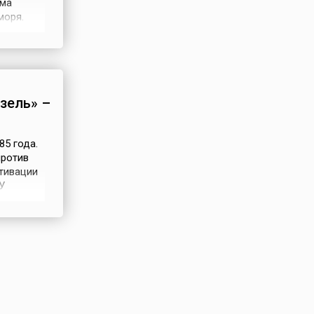
гма
моря.
– «Мать –
епальцы –
зель» –
85 года.
против
отивации
У
онов, в
о уже
то на