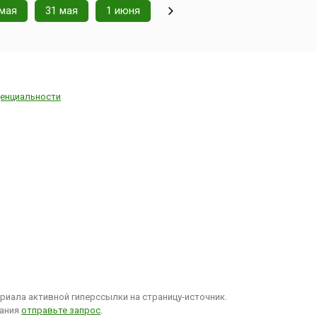
 мая
31 мая
1 июня
енциальности
иала активной гиперссылки на страницу-источник.
вания
отправьте запрос
.