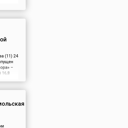
Вплоть
общения
кой
а (11) 24
спущен
ора» –
 16,8
ровыми
о
мольская
ии