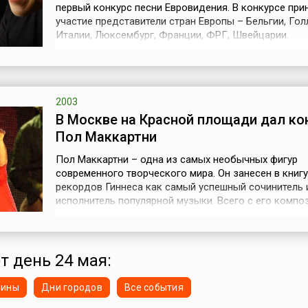
первый конкурс песни Евровидения. В конкурсе при
участие представители стран Европы – Бельгии, Гол
Италии, Люксембург, Франции, ФРГ, Швейцарии.
Победительницей конкурса стала швейцарка Лиз Ас
песней «Refrain».Идея создания музыкального конк
зрелищной развлекательной программы, которая б
способствовала культурному сплоче...
2003
В Москве на Красной площади дал ко
Пол Маккартни
Пол Маккартни – одна из самых необычных фигур
современного творческого мира. Он занесен в книгу
рекордов Гиннеса как самый успешный сочинитель 
исполнитель популярной музыки. Всего с его комп
было продано 100 миллионов синглов и 60 золотых 
Песня «Yesterday» была признана самой популярной
Она прозвучала по радио только в США более 6 ми
раз, исполняли ее 2200 человек....
т день 24 мая:
нины
Дни городов
Все события