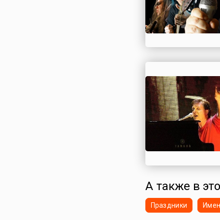
А также в это
Праздники
Име