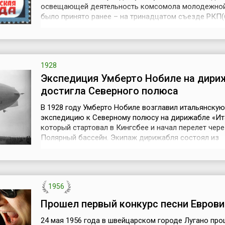
освещающей деятельность комсомола молодежной
было принято ранее – на тринадцатом съезде РКП(б
Партия и правительство поставили перед газетой
следующие задачи: «осуществить партийное руково
партийное влияние в Советском Союзе, поднять
политический кругозор, научить подходить к своей
1928
повседне...
Экспедиция Умберто Нобиле на дири
достигла Северного полюса
В 1928 году Умберто Нобиле возглавил итальянскую
экспедицию к Северному полюсу на дирижабле «Ит
который стартовал в Кингсбее и начал перелет чере
Полярный бассейн. Экипаж дирижабля состоял из
восемнадцати человек. Кроме Нобиле в экипаж ди
вошли пятнадцать итальянцев, чешский физик Бегоу
шведский метеоролог Мальмгрен. Командиром кор
Нобиле. Перед началом экспедици...
1956
Прошел первый конкурс песни Евров
24 мая 1956 года в швейцарском городе Лугано про