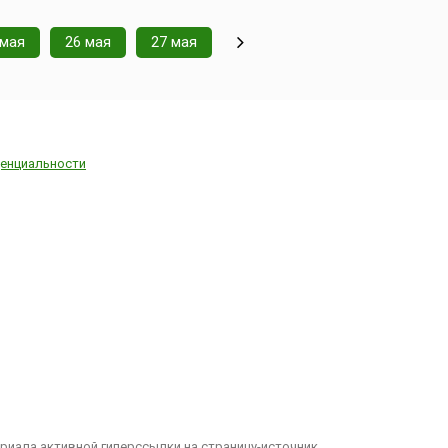
 мая
26 мая
27 мая
енциальности
иала активной гиперссылки на страницу-источник.