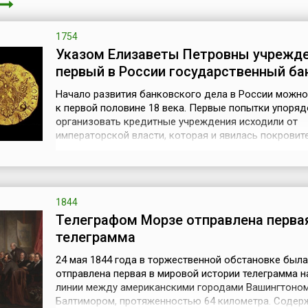
1754
Указом Елизаветы Петровны учрежд
первый в России государственный ба
Начало развития банковского дела в России можно
к первой половине 18 века. Первые попытки упоряд
организовать кредитные учреждения исходили от
императорской власти, которая и явилась покровит
развития финансового дела в России.В царствован
Иоанновны, когда уже существовала большая потр
в кредитах, в России была создана «Монетная конт
которая выдавала ссуды...
1844
Телеграфом Морзе отправлена перва
телеграмма
24 мая 1844 года в торжественной обстановке была
отправлена первая в мировой истории телеграмма н
линии между американскими городами Вашингтоном
Балтимором, протяженностью 64 километра. Содер