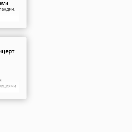
няли
ландии,
сиа с
урса –
ы
нцерт
и
озициями
дисков.
 в мире.
ллионов