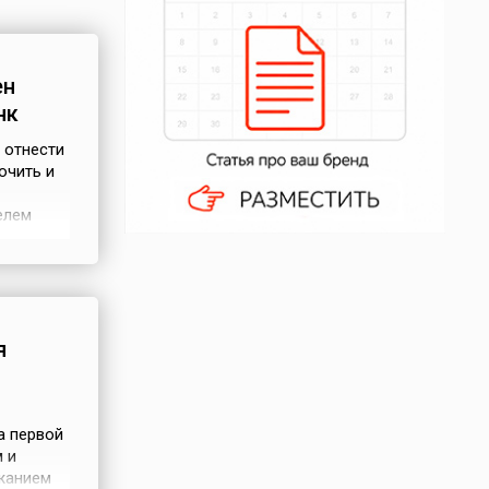
ен
нк
 отнести
очить и
елем
ие Анны
ебность
ора»,
я
а первой
 и
жанием