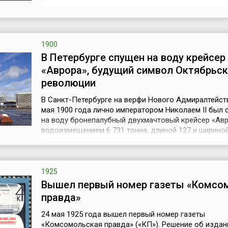
послания были слова: «Чудны дела твои, Господи».
Изобретателем этого «чуда» стал – Сэмюэл Морзе.
до середины 19 века единственным средством со
между европейским континентом и ...
1900
В Петербурге спущен на воду крейсер
«Аврора», будущий символ Октябрьс
революции
В Санкт-Петербурге на верфи Нового Адмиралтейств
мая 1900 года лично императором Николаем II был 
на воду бронепалубный двухмачтовый крейсер «Авр
водоизмещением 6 731 тонна, длиной 127 и шириной
метра, вооруженный четырнадцатью 152-миллимет
орудиями и шестью 76-миллиметровыми зенитными
пушками. Крейсер свое имя получил от 44-пушечног
фрегата «Аврора», который в...
1925
Вышел первый номер газеты «Комсо
правда»
24 мая 1925 года вышел первый номер газеты
«Комсомольская правда» («КП»). Решение об издан