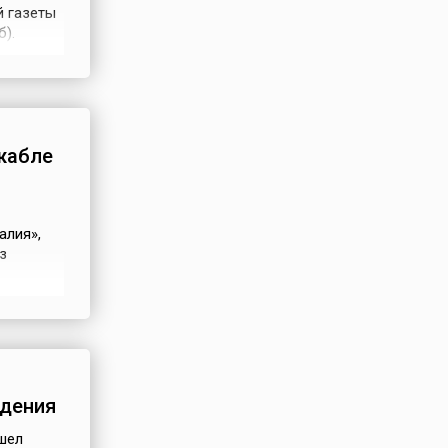
 газеты
).
дство и
жабле
алия»,
з
рижабля
нек и
абля был
идения
шел