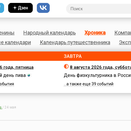
енины
Народный календарь
Хроника
Компа
е календари
Календарь путешественника
Эксп
ЗАВТРА
6 года, пятница
8 августа 2026 года, суббот
 день пива
День физкультурника в Росси
 события
...а также еще 39 событий
а
/
24 мая