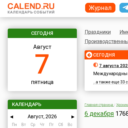
Журнал
Праздники
Им
СЕГОДНЯ
Производственны
Август
7
СЕГОДНЯ
7 августа 202
Международный
пятница
...а также еще 33
КАЛЕНДАРЬ
Главная страница
/
Хроник
6 декабря
1768
Август, 2026
◀
▶
Пн
Вт
Ср
Чт
Пт
Сб
Вс