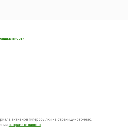
 получило
сть в
 – начале
. Оно
 огромную
стории
 и Европы
енциальности
ериод,
в обществе
ный
 (1896-
1894 году
ской армии
льфред
 был
в
е в пользу
 и
 на
нную
 5 января
иала активной гиперссылки на страницу-источник.
 после су...
вания
отправьте запрос
.