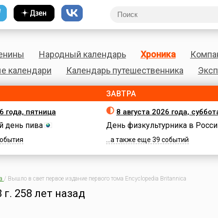
енины
Народный календарь
Хроника
Компа
е календари
Календарь путешественника
Эксп
ЗАВТРА
6 года, пятница
8 августа 2026 года, суббот
 день пива
День физкультурника в Росси
 события
...а также еще 39 событий
а
/
Вышло в свет первое издание первого тома Encyclopedia Britannica
 г.
258 лет назад