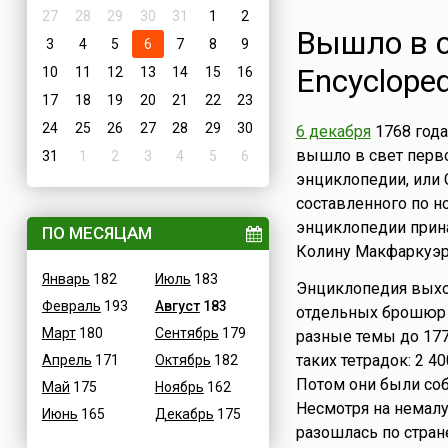
27
28
29
30
31
1
2
Вышло в с
3
4
5
6
7
8
9
Encycloped
10
11
12
13
14
15
16
17
18
19
20
21
22
23
24
25
26
27
28
29
30
6 декабря
1768 года
вышло в свет перво
31
1
2
3
4
5
6
энциклопедии, или С
составленного по н
энциклопедии прин
ПО МЕСЯЦАМ
Колину Макфаркуэр
Январь
182
Июль
183
Энциклопедия выхо
Февраль
193
Август
183
отдельных брошюр 
Март
180
Сентябрь
179
разные темы до 177
таких тетрадок: 2 4
Апрель
171
Октябрь
182
Потом они были соб
Май
175
Ноябрь
162
Несмотря на немалу
Июнь
165
Декабрь
175
разошлась по стран