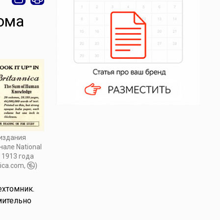
ома
 издания
нале National
 1913 года
ica.com,
)
ехтомник.
мительно