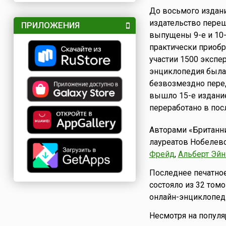
До восьмого издания
издательство переш
ПРИЛОЖЕНИЯ
выпущены 9-е и 10-
практически приоб
участии 1500 экспер
энциклопедия была 
безвозмездно перед
вышло 15-е издание
переработано в по
Авторами «Британн
лауреатов Нобелевс
Фрейд
,
Альберт Эй
Последнее печатное 
состояло из 32 томо
онлайн-энциклопед
Несмотря на популя