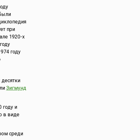
году
 были
нциклопедия
ет при
але 1920-х
году
974 году
о
 десятки
али
Зигмунд
 году и
о в виде
ером среди