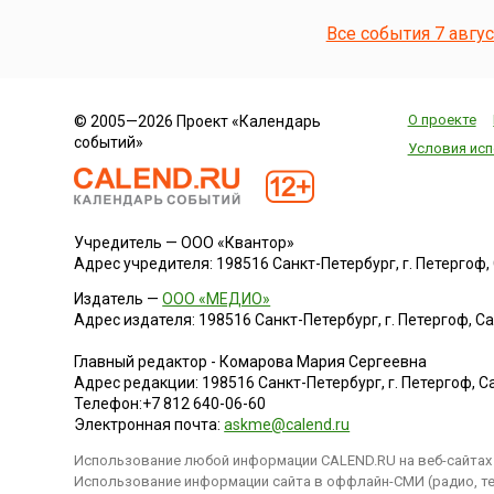
монастыря в
Все события 7 авгу
Москве началось
по указу великого
князя Московского
Василия III
О проекте
© 2005—2026 Проект «Календарь
Ивановича – в
событий»
честь взятия в
Условия исп
войне с литовцами
Смоленска, и
первоначально он
назывался
Учредитель — ООО «Квантор»
«Богородице-
Адрес учредителя: 198516 Санкт-Петербург, г. Петергоф, Са
Смоленский».
Монастырь
Издатель —
ООО «МЕДИО»
представлял собой
Адрес издателя: 198516 Санкт-Петербург, г. Петергоф, Санк
крепость,
обнесенную
Главный редактор - Комарова Мария Сергеевна
мощной
Адрес редакции:
198516
Санкт-Петербург, г. Петергоф
,
Са
крепостной стеной
Телефон:
+7 812 640-06-60
с 12 башнями.Год
Электронная почта:
askme@calend.ru
спустя, (28 июля) 7
августа 1525 года,
Использование любой информации CALEND.RU на веб-сайтах 
сюда из
Использование информации сайта в оффлайн-СМИ (радио, тел