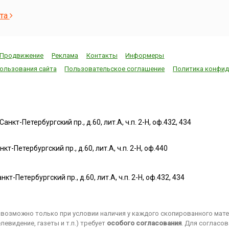
«Делом»,
Мстиславец
Федор Иванович
широкую
приступили к
Тютчев написал
ста
известно
изданию в Москве
свое знаменитое
конце 19
«Часовника» –
стихотворение «Я
20 веков
следующей книги
встретил вас…»: Я
сыграло
после их
встретил вас — и
Продвижение
Реклама
Контакты
Информеры
роль в и
легендарного
все былоеВ
Франции
«Апостола»,
отжившем сердце
ользования сайта
Пользовательское соглашение
Политика конфид
в этот п
вышедшего годом
ожило;Я вспомнил
вызвав 
ранее, и второй из
время золотое —И
социаль
датированных
сердцу стало так
конфликт
русских печатных
тепло…Как поздней
1906).В 
книг.Работу
осени
нкт-Петербургский пр., д.60, лит.А, ч.п. 2-Н, оф.432, 434
капитан
завершили в конце
пороюБывают дни,
француз
сентября.
бывает час,Когда
еврей А
«Часовник»,
повеет вдруг
т-Петербургский пр., д.60, лит.А, ч.п. 2-Н, оф.440
Дрейфус
сборник
весноюИ что-то
обвинен 
повседневных
встрепенется в нас,
шпионаж
молитв,
—Так, весь обвеян
нкт-Петербургский пр., д.60, лит.А, ч.п. 2-Н, оф.432, 434
Германии
использовавшийся
д...
осужден
также при обучении
пожизне
грамоте, разошелся
каторгу.
возможно только при условии наличия у каждого скопированного матер
быстро, после чего
1895 года
евидение, газеты и т.п.) требует
посл...
особого согласования
. Для согласо