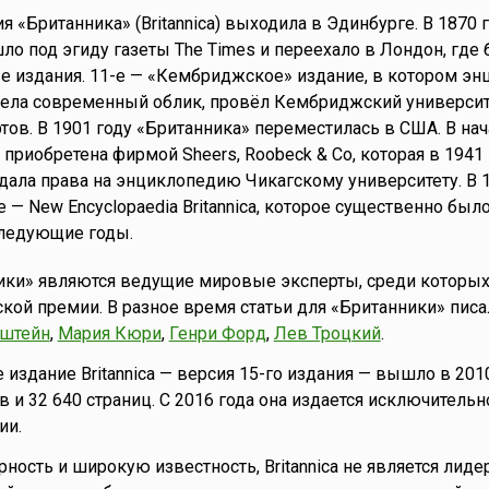
 «Британника» (Britannica) выходила в Эдинбурге. В 1870 
ло под эгиду газеты The Times и переехало в Лондон, где
е издания. 11-е — «Кембриджское» издание, в котором э
рела современный облик, провёл Кембриджский университ
тов. В 1901 году «Британника» переместилась в США. В нач
приобретена фирмой Sheers, Roobeck & Co, которая в 1941 
ала права на энциклопедию Чикагскому университету. В 1
 — New Encyclopaedia Britannica, которое существенно был
следующие годы.
ики» являются ведущие мировые эксперты, среди которых
кой премии. В разное время статьи для «Британники» пис
нштейн
,
Мария Кюри
,
Генри Форд
,
Лев Троцкий
.
издание Britannica — версия 15-го издания — вышло в 2010
в и 32 640 страниц. С 2016 года она издается исключительн
ии.
рность и широкую известность, Britannica не является лид