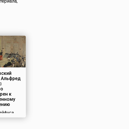
териала,
зский
 Альфред
с
но
рен к
енному
ению
ейфуса,
 французы
и просто