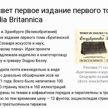
вет первое издание первого т
ia Britannica
 в Эдинбурге (Великобритания)
е издание первого тома «Британской
ловаря искусств и наук,
овому плану». Идея проекта
адлежала издателю и книготорговцу
у и граверу Эндрю Беллу.
Реклама 11-го
дила почти еженедельно в виде
«Британники» в жур
с довольно обширными эссе на
Geographic за май
1 года. Всего было напечатано 100
(Фото: www.britann
00 страниц текста и 160 иллюстраций.
раны по темам в алфавитном порядке и переплетены в тр
ю по тем временам цену — 12 фунтов, энциклопедия стре
е трехтысячным тиражом.