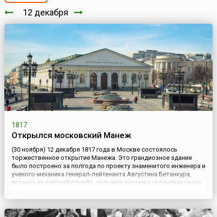
12 декабря
1817
Открылся московский Манеж
(30 ноября) 12 декабря 1817 года в Москве состоялось
торжественное открытие Манежа. Это грандиозное здание
было построено за полгода по проекту знаменитого инженера и
ученого-механика генерал-лейтенанта Августина Бетанкура,
испанца на русской службе, дальнего потомка средневекового
правителя Канарских островов. Он блистательно справился с
заданием императора Александра I, пожелавшего иметь в М...