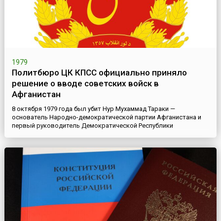
1979
Политбюро ЦК КПСС официально приняло
решение о вводе советских войск в
Афганистан
8 октября 1979 года был убит Нур Мухаммад Тараки —
основатель Народно-демократической партии Афганистана и
первый руководитель Демократической Республики
Афганистан. К власти в стране пришел Хафизулла Амин,
который при всей своей лояльности к Москве обладал
собственным мнением в вопросах дальнейшего строительства
афганского общества. Эти события были расценены в Кремле
как контрреволюционный п...