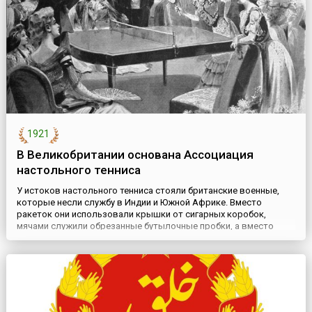
1921
В Великобритании основана Ассоциация
настольного тенниса
У истоков настольного тенниса стояли британские военные,
которые несли службу в Индии и Южной Африке. Вместо
ракеток они использовали крышки от сигарных коробок,
мячами служили обрезанные бутылочные пробки, а вместо
сетки на столе выкладывались книги. Большой вклад в
развитие пинг-понга сделал англичанин Джеймс Гибб,
привезший в 1900 году из США полые целлулоидные мячи.
История происхождения н...