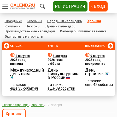
РЕГИСТРАЦИЯ
ВХОД
Праздники
Именины
Народный календарь
Хроника
Компании
Персоны
Лунный календарь
Производственные календари
Календарь путешественника
Экспертные материалы
СЕГОДНЯ
ЗАВТРА
ПОСЛЕЗАВТРА
7 августа
8 августа
9 августа
2026 года,
2026 года,
2026 года,
пятница
суббота
воскресенье
Международный
День
День
день пива
физкультурника
строителя
в России
...а также
...а также
...а также
еще 42 события
еще 33 события
еще 39 событий
Главная страница
/
Хроника
/
12 декабря
Хроника