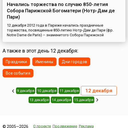
Начались торжества по случаю 850-летия
Собора Парижской Богоматери (Нотр-Дам де
Пари)
12 декабря 2012 года в Париже начались праздничные
торжества, посвященные 850-летию Нотр-Дам де Пари (фр.
Notre Dame de Paris) – знаменитого Собора Парижской
Богоматери. По случаю юбилея одного из самых известных
зданий мира они проходили во Франции целый год. В рамках
данного празднования прошло немало религиозных и
А также в этот день 12 декабря:
культурных мероприятий (это богослужения, концерты,
выставки, фестивали, науч...
Праздники
Именины
Дни городов
Все события
12 декабря
9 декабря
10 декабря
11 декабря
13 декабря
14 декабря
15 декабря
О проекте
Продвижение
Реклама
© 2005—2026