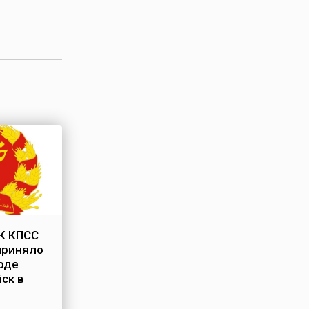
К КПСС
приняло
оде
ск в