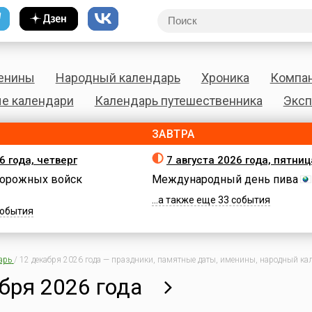
енины
Народный календарь
Хроника
Компа
е календари
Календарь путешественника
Эксп
ЗАВТРА
6 года, четверг
7 августа 2026 года, пятниц
орожных войск
Международный день пива
...а также еще 33 события
 события
арь
/
12 декабря 2026 года — праздники, памятные даты, именины, народный кал
бря 2026 года