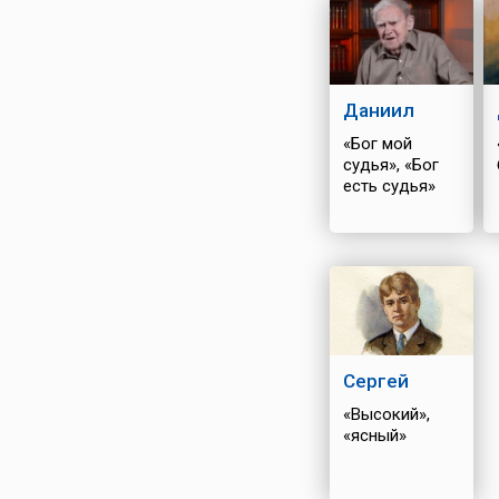
Даниил
«Бог мой
судья», «Бог
есть судья»
Сергей
«Высокий»,
«ясный»