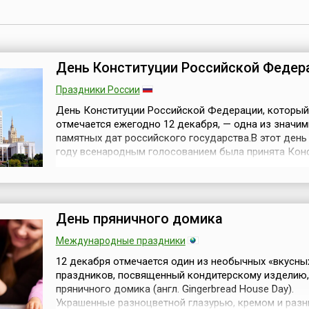
День Конституции Российской Федер
Праздники России
День Конституции Российской Федерации, который
отмечается ежегодно 12 декабря, — одна из значи
памятных дат российского государства.В этот день 
году всенародным голосованием была принята Кон
Российской Федерации. Полный текст Конституции
опубликован в «Российской газете» 25 декабря 1993
1994 года, согласно Указам Президента России («О
Конституции Российской Фе...
День пряничного домика
Международные праздники
12 декабря отмечается один из необычных «вкусны
праздников, посвященный кондитерскому изделию,
пряничного домика (англ. Gingerbread House Day).
Украшенные разноцветной глазурью, кремом и раз