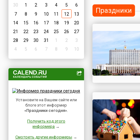
30
1
2
3
4
5
6
Праздники
7
8
9
10
11
12
13
14
15
16
17
18
19
20
21
22
23
24
25
26
27
28
29
30
31
1
2
3
4
5
6
7
8
9
10
Установите на Вашем сайте или
блоге этот информер
«Праздники сегодня»
.
Получить код этого
информера
→
Смотреть другие информеры
→