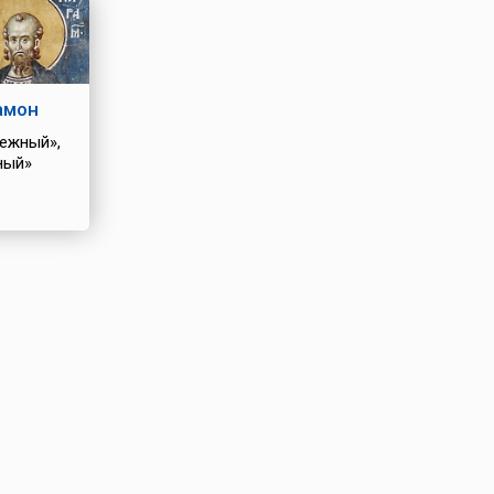
амон
ежный»,
ный»