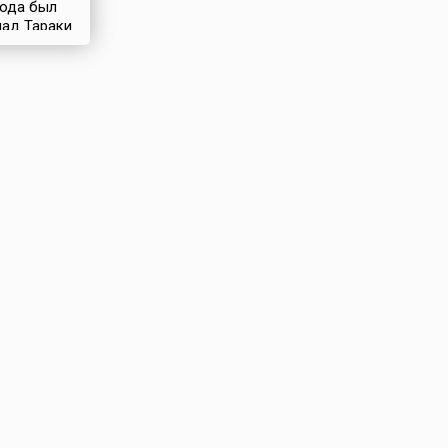
года был
мад Тараки
ародно-
й партии
первый
ой
нистан. К
 пришел
, который
лояльности
ал
ением в
ейшего
афганского
события
 в Кремле
люционный