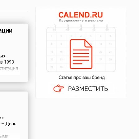
ации
мых
в 1993
ституция
 был
 года. С
 Дне
х»
 – День
ными