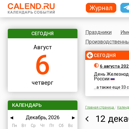
Журнал
Праздники
Им
СЕГОДНЯ
Производственны
Август
6
СЕГОДНЯ
6 августа 202
День Железнод
России
четверг
...а также еще 33
КАЛЕНДАРЬ
Главная страница
/
Календ
12 дека
Декабрь, 2026
◀
▶
Пн
Вт
Ср
Чт
Пт
Сб
Вс