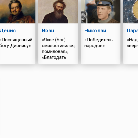
Денис
Иван
Николай
Пар
«Посвященный
«Яхве (Бог)
«Победитель
«Над
богу Дионису»
смилостивился,
народов»
«вер
помиловал»,
«Благодать
Божия»