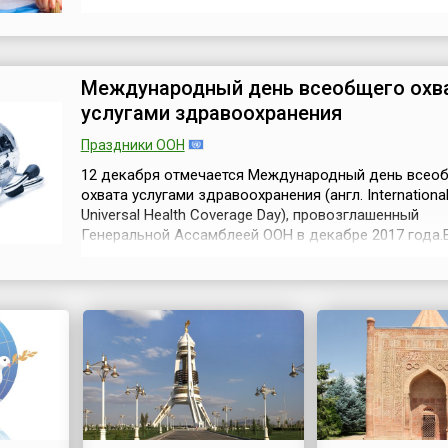
сладостями, такие «строения» сразу ассоциируются
сезоном зимних праздников.День пряничного домик
многие кулинарные даты, ведёт свою историю из С
теперь уже популярен во многих ...
Международный день всеобщего охв
услугами здравоохранения
Праздники ООН
12 декабря отмечается Международный день всео
охвата услугами здравоохранения (англ. Internationa
Universal Health Coverage Day), провозглашенный
Генеральной Ассамблеей ООН в декабре 2017 года.
повышения внимания к здоровью населения планет
неоднократно становился темой обсуждения на за
Генеральной Ассамблеи ООН, а также Всемирной
Организации Здравоохранения (ВОЗ). Ещё...