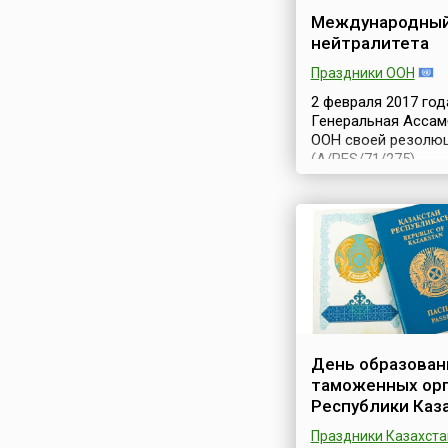
Международный
нейтралитета
Праздники ООН
2 февраля 2017 год
Генеральная Ассам
ООН своей резолю
(A/RES/71/275)
провозгласила 12 
Международным д
нейтралитета (англ.
International Day of
Neutrality).Учрежд
памятной даты
предшествовало
рассмотрение
Ашхабадского ито
документа, которы
День образован
закономерным
таможенных ор
завершением
Республики Каз
Международной
конференции,
Праздники Казахста
проходившей в 2015