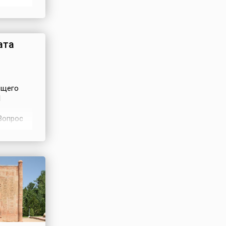
 с
а, как и
ША, но
ата
бщего
l
Вопрос
ы
седаниях