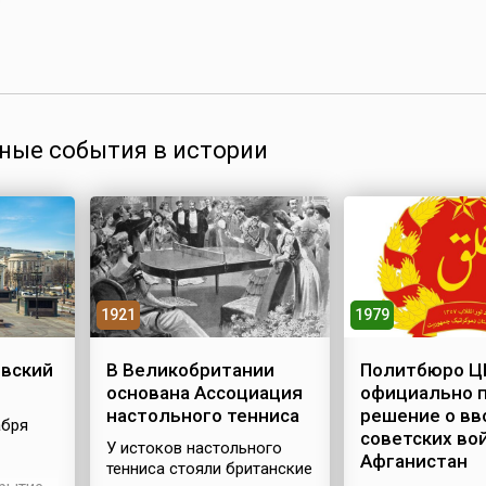
ные события в истории
1921
1979
вский
В Великобритании
Политбюро Ц
основана Ассоциация
официально 
настольного тенниса
решение о вв
абря
советских вой
У истоков настольного
Афганистан
тенниса стояли британские