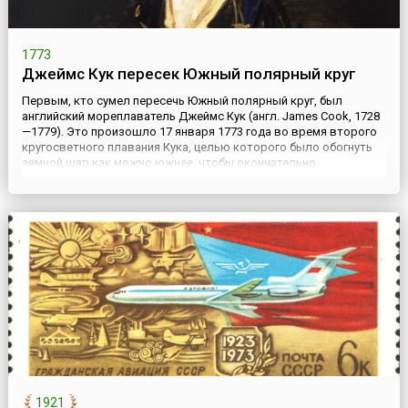
1773
Джеймс Кук пересек Южный полярный круг
Первым, кто сумел пересечь Южный полярный круг, был
английский мореплаватель Джеймс Кук (англ. James Cook, 1728
—1779). Это произошло 17 января 1773 года во время второго
кругосветного плавания Кука, целью которого было обогнуть
земной шар как можно южнее, чтобы окончательно
определить, существует ли большой южный материк (англ. Terra
Australis). Под командованием Джеймса Кука находились два
корабл...
1921