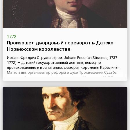
1772
Произошел дворцовый переворот в Датско-
Норвежском королевстве
Иоганн Фридрих Струэнзе (нем. Johann Friedrich Struense, 1737-
1772) — датский государственный деятель, немец по
происхождению и воспитанию, фаворит королевы Каролины-
Матильды, организатор реформ в духе Просвещения.Судьба
поначалу благоволила к немецкому врачу Струэнзе. В 1768 году
он заводит дружбу со страдавшим шизофренией Датско-
Норвежским королем Кристианом VII. В следующем году, во
время э...