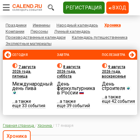
РЕГИСТРАЦИЯ
ВХОД
Праздники
Именины
Народный календарь
Хроника
Компании
Персоны
Лунный календарь
Производственные календари
Календарь путешественника
Экспертные материалы
СЕГОДНЯ
ЗАВТРА
ПОСЛЕЗАВТРА
7 августа
8 августа
9 августа
2026 года,
2026 года,
2026 года,
пятница
суббота
воскресенье
Международный
День
День
день пива
физкультурника
строителя
в России
...а также
...а также
...а также
еще 42 события
еще 33 события
еще 39 событий
Главная страница
/
Хроника
/
17 января
Хроника