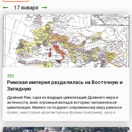
17 января
395
Римская империя разделилась на Восточную и
Западную
Древний Рим, одна из ведущих цивилизаций Древнего мира и
античности, внес огромный вклад в историю человеческой
цивилизации. Именно он подарил современному миру римское
право, некоторые архитектурные формы (например, арку и
купол) и ряд других новшеств (например, колёсные водяные
мельницы).С 27 года до нашей эры началась эпоха Римской
империи, которая является одним из важнейших периодов