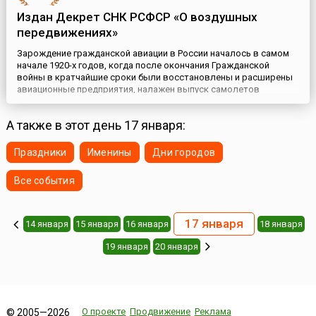
Издан Декрет СНК РСФСР «О воздушных
передвижениях»
Зарождение гражданской авиации в России началось в самом
начале 1920-х годов, когда после окончания Гражданской
войны в кратчайшие сроки были восстановлены и расширены
авиационные предприятия, налажен выпуск самолетов
отечественных конструкций. Тогда возникла и необходимость
создания системы управления воздушным движением над
А также в этот день 17 января:
территорией страны, в том числе и специальных нормативных
актов о регули...
Праздники
Именины
Дни городов
Все события
17 января
14 января
15 января
16 января
18 января
19 января
20 января
О проекте
Продвижение
Реклама
© 2005—2026