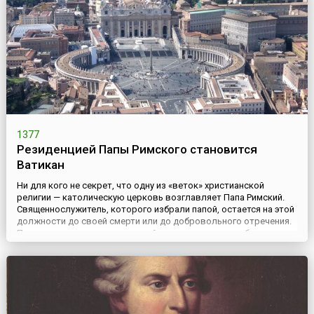
истор...
1377
Резиденцией Папы Римского становится
Ватикан
Ни для кого не секрет, что одну из «веток» христианской
религии — католическую церковь возглавляет Папа Римский.
Священнослужитель, которого избрали папой, остается на этой
должности до своей смерти или до добровольного отречения.
По традиции, на восемнадцатый день происходит избрание
нового папы конклавом кардиналов. Имена пап заносятся в
официальный реестр. Сейчас в этом списке 267 имен, главным...