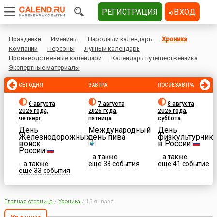
РЕГИСТРАЦИЯ
ВХОД
Праздники
Именины
Народный календарь
Хроника
Компании
Персоны
Лунный календарь
Производственные календари
Календарь путешественника
Экспертные материалы
СЕГОДНЯ
ЗАВТРА
ПОСЛЕЗАВТРА
6 августа
7 августа
8 августа
2026 года,
2026 года,
2026 года,
четверг
пятница
суббота
День
Международный
День
Железнодорожных
день пива
физкультурника
войск
в России
России
...а также
...а также
...а также
еще 33 события
еще 41 событие
еще 33 события
Главная страница
/
Хроника
/
15 января