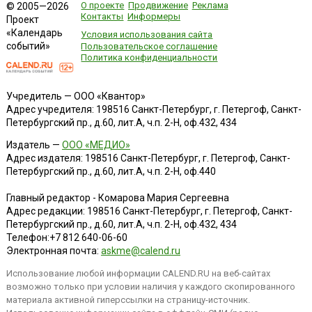
О проекте
Продвижение
Реклама
© 2005—2026
Контакты
Информеры
Проект
«Календарь
Условия использования сайта
событий»
Пользовательское соглашение
Политика конфиденциальности
Учредитель — ООО «Квантор»
Адрес учредителя: 198516 Санкт-Петербург, г. Петергоф, Санкт-
Петербургский пр., д.60, лит.А, ч.п. 2-Н, оф.432, 434
Издатель —
ООО «МЕДИО»
Адрес издателя: 198516 Санкт-Петербург, г. Петергоф, Санкт-
Петербургский пр., д.60, лит.А, ч.п. 2-Н, оф.440
Главный редактор - Комарова Мария Сергеевна
Адрес редакции:
198516
Санкт-Петербург, г. Петергоф
,
Санкт-
Петербургский пр., д.60, лит.А, ч.п. 2-Н, оф.432, 434
Телефон:
+7 812 640-06-60
Электронная почта:
askme@calend.ru
Использование любой информации CALEND.RU на веб-сайтах
возможно только при условии наличия у каждого скопированного
материала активной гиперссылки на страницу-источник.