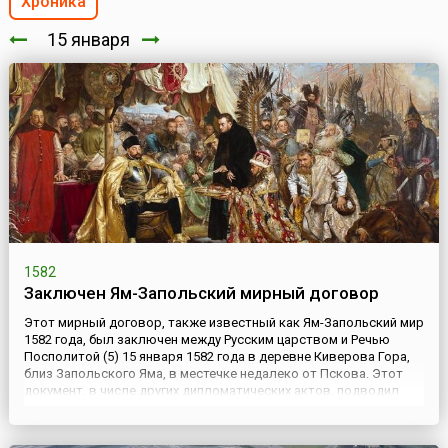
Хроника
15 января
1582
Заключен Ям-Запольский мирный договор
Этот мирный договор, также известный как Ям-Запольский мир
1582 года, был заключен между Русским царством и Речью
Посполитой (5) 15 января 1582 года в деревне Киверова Гора,
близ Запольского Яма, в местечке недалеко от Пскова. Этот
документ, в числе других дипломатических актов, подводил
итоги Ливонской войны (1558-1583) и провозглашал перемирие
между двумя государствами сроком на 10 лет.По су...