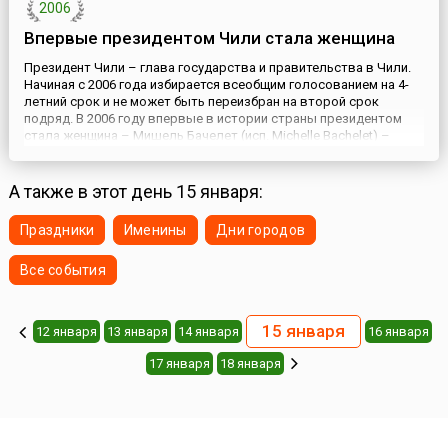
2006
Впервые президентом Чили стала женщина
Президент Чили – глава государства и правительства в Чили.
Начиная с 2006 года избирается всеобщим голосованием на 4-
летний срок и не может быть переизбран на второй срок
подряд. В 2006 году впервые в истории страны президентом
стала женщина – Мишель Бачелет (исп. Michelle Bachelet) –
врач, дочь генерала ВВС, который погиб от пыток во время
режима генерала Пиночета. Она и сама была арестована ...
А также в этот день 15 января:
Праздники
Именины
Дни городов
Все события
15 января
12 января
13 января
14 января
16 января
17 января
18 января