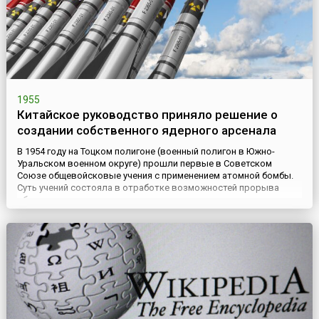
1955
Китайское руководство приняло решение о
создании собственного ядерного арсенала
В 1954 году на Тоцком полигоне (военный полигон в Южно-
Уральском военном округе) прошли первые в Советском
Союзе общевойсковые учения с применением атомной бомбы.
Суть учений состояла в отработке возможностей прорыва
обороны противника с использованием ядерного оружия.
Учения подготовил и провел маршал Георгий Жуков.
Непосредственно в атомных учениях участвовало более 45
тысяч военнослужащих, ...