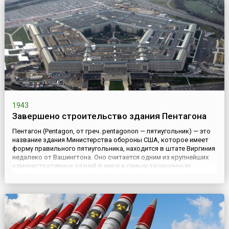
1943
Завершено строительство здания Пентагона
Пентагон (Pentagon, от греч. pentagonon — пятиугольник) — это
название здания Министерства обороны США, которое имеет
форму правильного пятиугольника, находится в штате Виргиния
недалеко от Вашингтона. Оно считается одним из крупнейших
административных зданий в мире и самым защищенным
объектом в США. В настоящее время Пентагон — это символ
Вооруженных сил Соединенных Штатов, а само слово часто
исп...