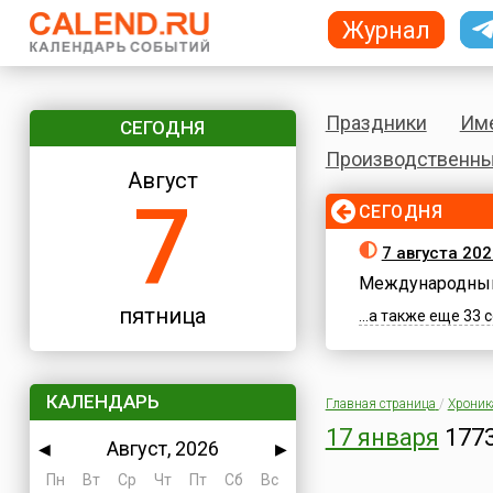
Журнал
Праздники
Им
СЕГОДНЯ
Производственны
Август
7
СЕГОДНЯ
7 августа 202
Международный
пятница
...а также еще 33
КАЛЕНДАРЬ
Главная страница
/
Хроник
17 января
1773
Август, 2026
◀
▶
Пн
Вт
Ср
Чт
Пт
Сб
Вс