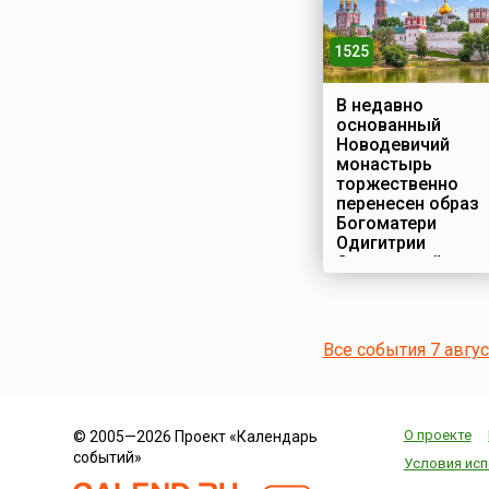
1525
В недавно
основанный
Новодевичий
монастырь
торжественно
перенесен образ
Богоматери
Одигитрии
Смоленской
Строительство
Новодевичьего
монастыря в
Все события 7 авгу
Москве началось
по указу великого
князя Московского
Василия III
О проекте
© 2005—2026 Проект «Календарь
Ивановича – в
событий»
честь взятия в
Условия исп
войне с литовцами