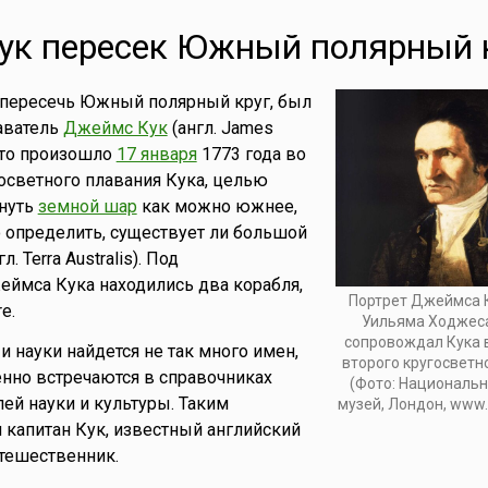
ук пересек Южный полярный 
 пересечь Южный полярный круг, был
аватель
Джеймс Кук
(англ. James
Это произошло
17 января
1773 года во
осветного плавания Кука, целью
гнуть
земной шар
как можно южнее,
 определить, существует ли большой
 Terra Australis). Под
ймса Кука находились два корабля,
Портрет Джеймса 
e.
Уильяма Ходжеса
сопровождал Кука 
и науки найдется не так много имен,
второго кругосветн
нно встречаются в справочниках
(Фото: Националь
й науки и культуры. Таким
музей, Лондон, www.
 капитан Кук, известный английский
тешественник.