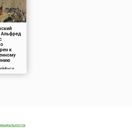
зский
 Альфред
с
но
рен к
енному
ению
ейфуса,
 французы
и просто
 получило
сть в
 – начале
. Оно
 огромную
стории
 и Европы
енциальности
ериод,