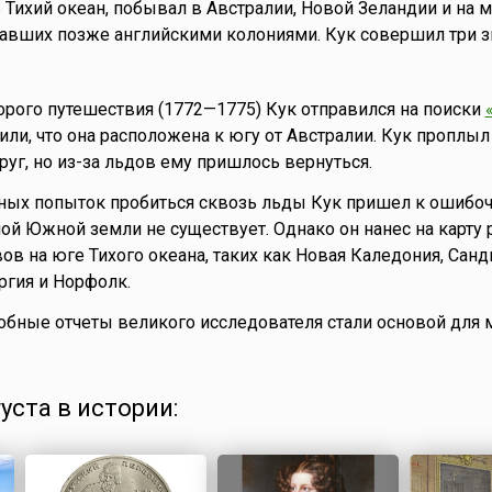
 Тихий океан, побывал в Австралии, Новой Зеландии и на 
тавших позже английскими колониями. Кук совершил три 
орого путешествия (1772—1775) Кук отправился на поиски
или, что она расположена к югу от Австралии. Кук проплыл
г, но из-за льдов ему пришлось вернуться.
ных попыток пробиться сквозь льды Кук пришел к ошибо
ой Южной земли не существует. Однако он нанес на карту 
ов на юге Тихого океана, таких как Новая Каледония, Сан
ргия и Норфолк.
бные отчеты великого исследователя стали основой для 
густа в истории: