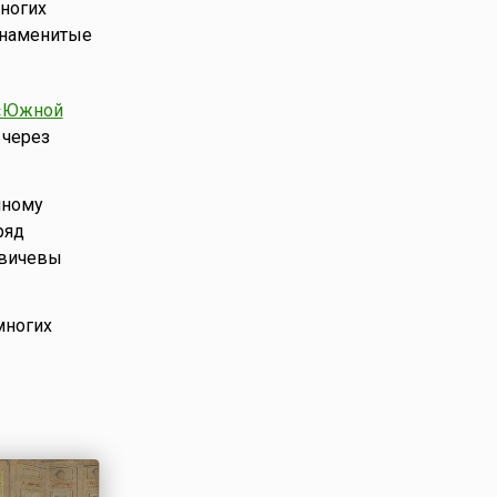
многих
знаменитые
«Южной
 через
чному
ряд
двичевы
многих