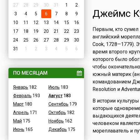
27
28
29
30
31
1
2
Джеймс К
3
4
5
6
7
8
9
10
11
12
13
14
15
16
Первым, кто сумел
17
18
19
20
21
22
23
английский морепл
24
25
26
27
28
29
30
Cook, 1728—1779). 
31
1
2
3
4
5
6
время второго круг
которого было обо
чтобы окончательно
ПО МЕСЯЦАМ
южный материк (англ.
командованием Дже
Январь
182
Июль
183
Resolution и Adventur
Февраль
193
Август
183
В истории культуры 
Март
180
Сентябрь
179
которые одновреме
Апрель
171
Октябрь
182
выдающихся деятеле
Май
175
Ноябрь
162
человеком является
Июнь
165
Декабрь
175
мореплаватель и пу