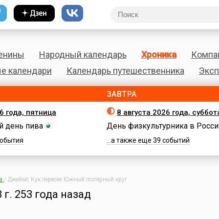
енины
Народный календарь
Хроника
Компа
е календари
Календарь путешественника
Эксп
ЗАВТРА
6 года, пятница
8 августа 2026 года, суббот
 день пива
День физкультурника в Росси
 события
...а также еще 39 событий
а
/
Джеймс Кук пересек Южный полярный круг
 г.
253 года назад