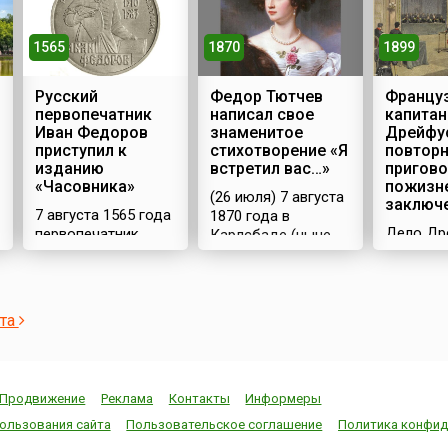
1565
1870
1899
Русский
Федор Тютчев
Францу
первопечатник
написал свое
капитан
Иван Федоров
знаменитое
Дрейфу
приступил к
стихотворение «Я
повтор
изданию
встретил вас…»
пригово
«Часовника»
пожизн
(26 июля) 7 августа
заключ
7 августа 1565 года
1870 года в
Дело Др
первопечатник
Карлсбаде (ныне
которое
Иван Федоров и
Карловы-Вары)
называл
его помощник Петр
русский поэт
«Делом»,
Мстиславец
Федор Иванович
широкую
приступили к
Тютчев написал
ста
известно
изданию в Москве
свое знаменитое
конце 19
«Часовника» –
стихотворение «Я
20 веков
следующей книги
встретил вас…»: Я
сыграло
после их
встретил вас — и
Продвижение
Реклама
Контакты
Информеры
роль в и
легендарного
все былоеВ
Франции
«Апостола»,
отжившем сердце
ользования сайта
Пользовательское соглашение
Политика конфид
в этот п
вышедшего годом
ожило;Я вспомнил