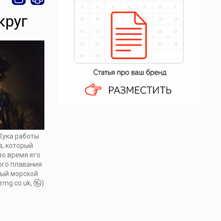
круг
Кука работы
, который
во время его
ого плавания
ный морской
rmg.co.uk,
)