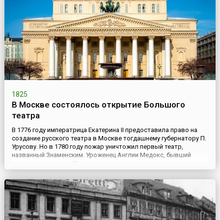
1825
В Москве состоялось открытие Большого
театра
В 1776 году императрица Екатерина II предоставила право на
создание русского театра в Москве тогдашнему губернатору П.
Урусову. Но в 1780 году пожар уничтожил первый театр,
названный Знаменским. Уроженец Англии Медокс, бывший
тогда компаньоном Урусова, отстроил новое здание на
Петровке в течение пяти месяцев. Петровский театр
просуществовал дольше. Но и его не пощадил огонь в 1805
году. В ...