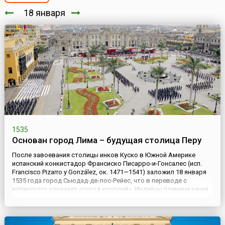
18 января
1535
Основан город Лима – будущая столица Перу
После завоевания столицы инков Куско в Южной Америке
испанский конкистадор Франсиско Писарро-и-Гонсалес (исп.
Francisco Pizarro y González, ок. 1471—1541) заложил 18 января
1535 года город Сьюдад-де-лос-Рейес, что в переводе с
испанского означает «город королей». Индейцы племени кечуа
реку, протекающую возле города, называли Римак –
«говорливая река». Отсюда образовалось другое название
города...