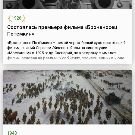
1926
Состоялась премьера фильма «Броненосец
Потемкин»
«Броненосец Потёмкин» – немой черно-белый художественный
фильм, снятый Сергеем Эйзенштейном на киностудии
«Мосфильм» в 1925 году. Сценарий, по которому снимался
фильм, основан на реальных событиях, произошедших в июне
1905 года, когда на броненосце «Потёмкин» команда подняла
восстание и захватила корабль. Триумфальное шествие
фильма началось с кинотеатра «Художественный» на Арбате в
Москве, ко...
1943