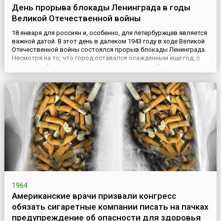
День прорыва блокады Ленинграда в годы
Великой Отечественной войны
18 января для россиян и, особенно, для петербуржцев является
важной датой. В этот день в далеком 1943 году в ходе Великой
Отечественной войны состоялся прорыв блокады Ленинграда.
Несмотря на то, что город оставался осажденным еще год, с
прорывом блокады значительно улучшилась обстановка на
всём Ленинградском фронте.По планам Ставки Верховного
главнокомандующего, советские войска ударами двух ф...
1964
Американские врачи призвали конгресс
обязать сигаретные компании писать на пачках
предупреждение об опасности для здоровья