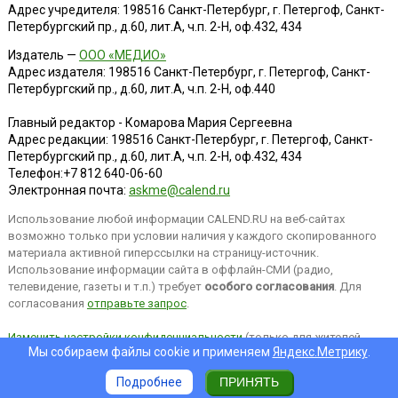
Адрес учредителя: 198516 Санкт-Петербург, г. Петергоф, Санкт-
Петербургский пр., д.60, лит.А, ч.п. 2-Н, оф.432, 434
Издатель —
ООО «МЕДИО»
Адрес издателя: 198516 Санкт-Петербург, г. Петергоф, Санкт-
Петербургский пр., д.60, лит.А, ч.п. 2-Н, оф.440
Главный редактор - Комарова Мария Сергеевна
Адрес редакции:
198516
Санкт-Петербург, г. Петергоф
,
Санкт-
Петербургский пр., д.60, лит.А, ч.п. 2-Н, оф.432, 434
Телефон:
+7 812 640-06-60
Электронная почта:
askme@calend.ru
Использование любой информации CALEND.RU на веб-сайтах
возможно только при условии наличия у каждого скопированного
материала активной гиперссылки на страницу-источник.
Использование информации сайта в оффлайн-СМИ (радио,
телевидение, газеты и т.п.) требует
особого согласования
. Для
согласования
отправьте запрос
.
Изменить настройки конфиденциальности
(только для жителей
Мы собираем файлы cookie и применяем
Яндекс.Метрику
.
EEA).
Подробнее
ПРИНЯТЬ