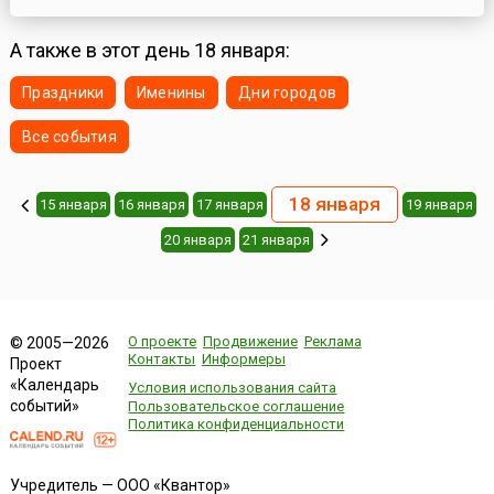
города.18 января 1943 года произошло знаковое событие в
истории Великой Отечественной войны. Операция «Искра»,
проводившаяся силами Ленинградского и Волховского
А также в этот день 18 января:
фронтов завершилась прорывом блокады Ленинграда,
освобождением Шлиссельбурга и...
Праздники
Именины
Дни городов
Все события
18 января
15 января
16 января
17 января
19 января
20 января
21 января
О проекте
Продвижение
Реклама
© 2005—2026
Контакты
Информеры
Проект
«Календарь
Условия использования сайта
событий»
Пользовательское соглашение
Политика конфиденциальности
Учредитель — ООО «Квантор»