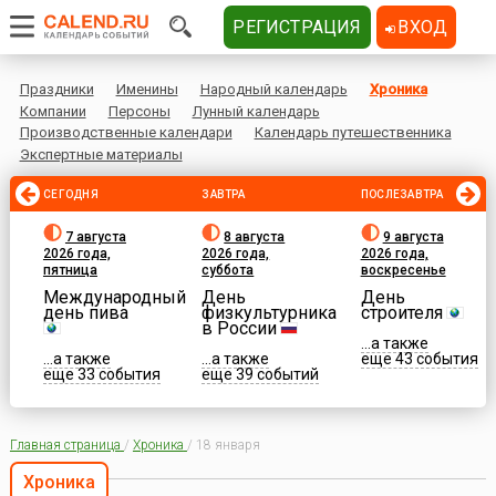
РЕГИСТРАЦИЯ
ВХОД
Праздники
Именины
Народный календарь
Хроника
Компании
Персоны
Лунный календарь
Производственные календари
Календарь путешественника
Экспертные материалы
СЕГОДНЯ
ЗАВТРА
ПОСЛЕЗАВТРА
7 августа
8 августа
9 августа
2026 года,
2026 года,
2026 года,
пятница
суббота
воскресенье
Международный
День
День
день пива
физкультурника
строителя
в России
...а также
...а также
...а также
еще 43 события
еще 33 события
еще 39 событий
Главная страница
/
Хроника
/
18 января
Хроника