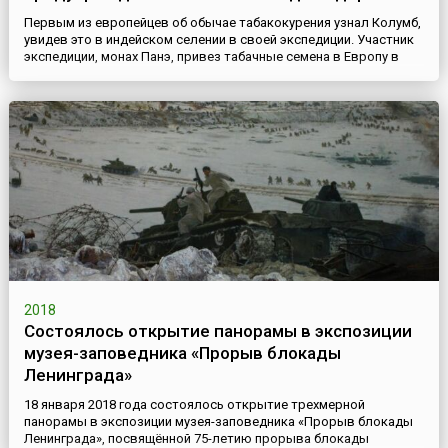
Первым из европейцев об обычае табакокурения узнал Колумб,
увидев это в индейском селении в своей экспедиции. Участник
экспедиции, монах Панэ, привез табачные семена в Европу в
конце 15 века и стал выращивать это растение сначала как
декоративное, а потом и для курения. Довольно быстро
курение стало модным явлением, и в конце 16 – начале 17
веков оно распространилось из Европы на другие материки. ...
2018
Состоялось открытие панорамы в экспозиции
музея-заповедника «Прорыв блокады
Ленинграда»
18 января 2018 года состоялось открытие трехмерной
панорамы в экспозиции музея-заповедника «Прорыв блокады
Ленинграда», посвящённой 75-летию прорыва блокады