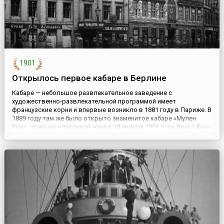
1901
Открылось первое кабаре в Берлине
Кабаре — небольшое развлекательное заведение с
художественно-развлекательной программой имеет
французские корни и впервые возникло в 1881 году в Париже. В
1889 году там же было открыто знаменитое кабаре «Мулен
Руж», ставшее классикой жанра.18 января 1901 года Эрнст фон
Вольцоген открыл в Берлине на Alexanderplatz кабаре Uberbrettl
(Uber – сверх, brettl – малая сцена), создание которого
восходи...