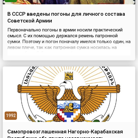
В СССР введены погоны для личного состава
Советской Армии
Первоначально погоны в армии носили практический
смысл. С их помощью держался ремень патронной
сумки. Поэтому и погон поначалу имелся только один, на
левом плече, так как патронная сумка носилась на
правом боку. В большинстве флотов мира погоны не
употреблялись, а ранг обозначался нашивками на рукаве
— моряки патронную сумку не носили.В России погоны
появились на военной одежде при Петре I. С ...
1992
Самопровозглашенная Нагорно-Карабахская