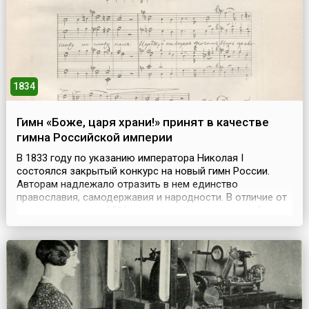
1834
Гимн «Боже, царя храни!» принят в качестве
гимна Российской империи
В 1833 году по указанию императора Николая I
состоялся закрытый конкурс на новый гимн России.
Авторам надлежало отразить в нем единство
православия, самодержавия и народности. В отличие от
существующего с 1816 года, новый гимн должен был
показать не роль Бога, а роль царя в государственной
власти.Среди лучших участников конкурса были поэты
Нестор Кукольник и Василий Жуковский, и композиторы
Ми...