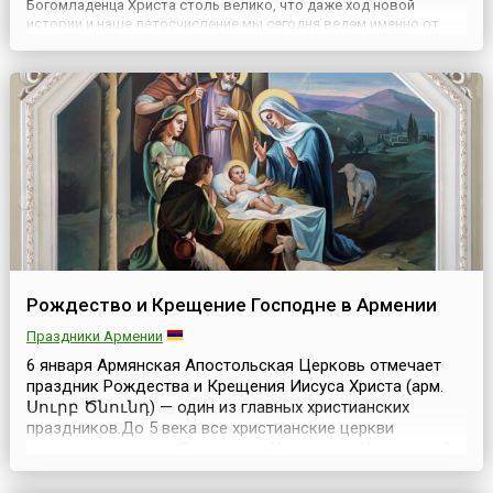
Богомладенца Христа столь велико, что даже ход новой
истории и наше летосчисление мы сегодня ведем именно от
Рождества Христова. На Руси же этот праздник был особенно
любим.Празднование навечерия Рождества Христова в
православии было у...
Рождество и Крещение Господне в Армении
Праздники Армении
6 января Армянская Апостольская Церковь отмечает
праздник Рождества и Крещения Иисуса Христа (арм.
Սուրբ Ծնունդ) — один из главных христианских
праздников.До 5 века все христианские церкви
отмечали праздник Рождества Христова и Крещения 6
января. В дальнейшем, некоторые церкви начали
отмечать Святое Рождество 25 декабря. Это было