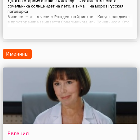
Дата по старому стилю: 24 декабря. С Рождественского
сочельника солнце идет на лето, а зима — на мороз.Русская
поговорка
6 января — «навечерие» Рождества Христова. Канун праздника
в просторечии называется Сочельником, или Сочевником. Это
название происходит от особого кушанья из пшеницы, орехов и
меда — сочива. Традиция есть это блюдо накануне Рождества
родилась в память о Данииле и...
Именины
Евгения