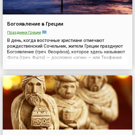
Богоявление в Греции
Праздники Греции
В день, когда восточные христиане отмечают
рождественский Сочельник, жители Греции празднуют
Богоявление (греч. Θεοφάνια), которое здесь называют
Фота (греч. Φώτα) — дословно «огни» — или Теофания
(Theofania) — Богоявление. Оно завершает
празднование 12 рождественских дней.Элладская
православная церковь, живущая по григорианскому
календарю, отмечает этот праздник вместе с
западными христианами...