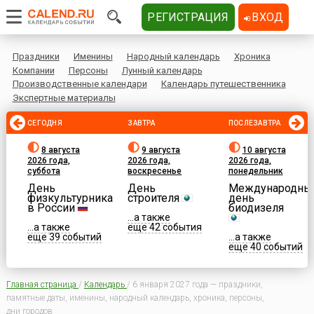
РЕГИСТРАЦИЯ
ВХОД
Праздники
Именины
Народный календарь
Хроника
Компании
Персоны
Лунный календарь
Производственные календари
Календарь путешественника
Экспертные материалы
СЕГОДНЯ
ЗАВТРА
ПОСЛЕЗАВТРА
8 августа
9 августа
10 августа
2026 года,
2026 года,
2026 года,
суббота
воскресенье
понедельник
День
День
Международны
физкультурника
строителя
день
в России
биодизеля
...а также
...а также
еще 42 события
еще 39 событий
...а также
еще 40 событий
Главная страница
/
Календарь
/
6 января 2027 года — праздники,
памятные даты, именины, народный календарь, хроника, персоны,
дни городов