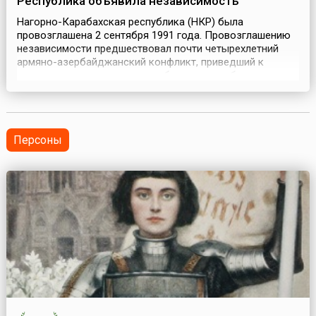
Республика объявила независимость
Нагорно-Карабахская республика (НКР) была
провозглашена 2 сентября 1991 года. Провозглашению
независимости предшествовал почти четырехлетний
армяно-азербайджанский конфликт, приведший к
значительному числу жертв и беженцев с обеих сторон,
вызванных применением массового насилия и
этнических чисток.6 января 1992 года парламент НКР
первого созыва – Верховный Совет НКР – принял
Декларацию «О госу...
Персоны