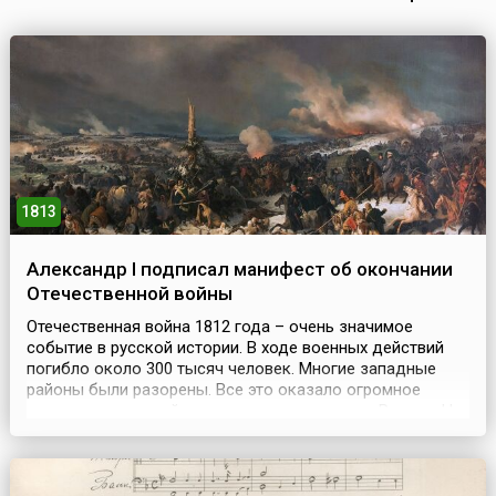
1813
Александр I подписал манифест об окончании
Отечественной войны
Отечественная война 1812 года – очень значимое
событие в русской истории. В ходе военных действий
погибло около 300 тысяч человек. Многие западные
районы были разорены. Все это оказало огромное
влияние на дальнейшее внутреннее развитие России. Но
в это же время ярко проявились героизм, мужество,
патриотизм и любовь всех слоев русского общества к
своей Родине. Возникновение этой войны было вызв...