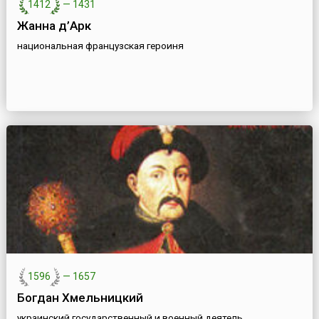
1412
—
1431
Жанна д’Арк
национальная французская героиня
1596
—
1657
Богдан Хмельницкий
украинский государственный и военный деятель