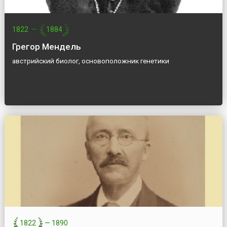
1822
—
1884
Грегор Мендель
австрийский биолог, основоположник генетики
1822
—
1890