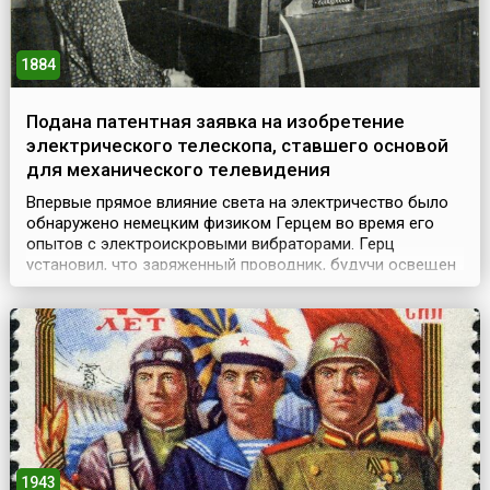
1884
Подана патентная заявка на изобретение
электрического телескопа, ставшего основой
для механического телевидения
Впервые прямое влияние света на электричество было
обнаружено немецким физиком Герцем во время его
опытов с электроискровыми вибраторами. Герц
установил, что заряженный проводник, будучи освещен
ультрафиолетовыми лучами, быстро теряет свой заряд,
а электрическая искра возникает в искровом
промежутке при меньшей разности потенциалов.
Замеченное явление было описано Герцем в его статьях
1887-1888 го...
1943