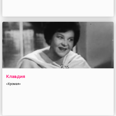
Клавдия
«Хромая»