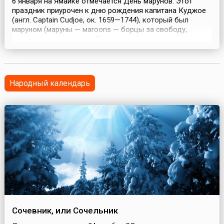
6 января на Ямайке отмечается День марунов. Этот
праздник приурочен к дню рождения капитана Куджое
(англ. Captain Cudjoe, ок. 1659—1744), который был
маруном (маруны — мaroons — борцы за свободу,
отражавшие нападения Британских колониальных
войск). Куджое одержал победу над английской армией.
После этого, при его посредничестве, в 1738 году был
заключен мирный договор с Британией. Этот договор...
Народный календарь
Сочевник, или Сочельник