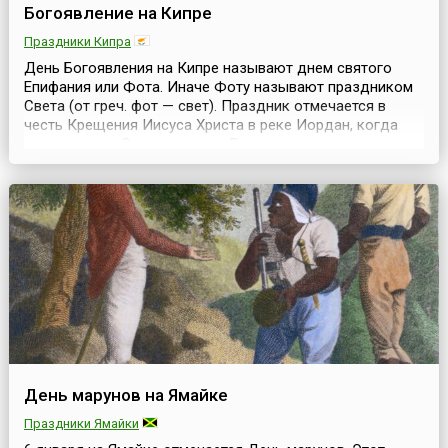
Богоявление на Кипре
Праздники Кипра
День Богоявления на Кипре называют днем святого
Епифания или Фота. Иначе Фоту называют праздником
Света (от греч. фот — свет). Праздник отмечается в
честь Крещения Иисуса Христа в реке Иордан, когда
миру явилась Святая троица. В древние времена
существовал обычай, в эту ночь крестить людей, то
есть, просвещать их духовно. В 332 и в 342 годах нашей
эры на Кипре произошли крупные землетрясения, ...
День марунов на Ямайке
Праздники Ямайки