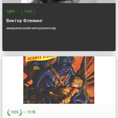
1889
—
1949
Виктор Флеминг
американский кинорежиссер
1905
—
1978