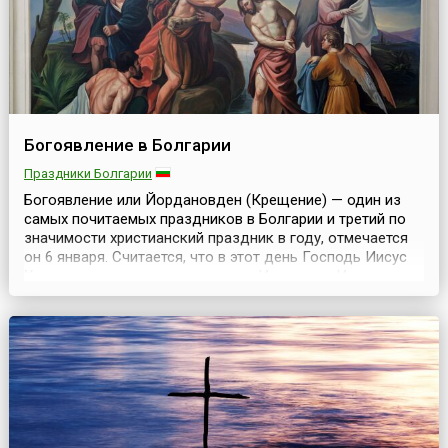
Богоявление в Болгарии
Праздники Болгарии
Богоявление или Йордановден (Крещение) — один из
самых почитаемых праздников в Болгарии и третий по
значимости христианский праздник в году, отмечается
он 6 января. Считается, что в этот день Господь Иисус
Христос принял крещение в реке Иордан от Иоанна
Предтечи. Поэтому в этот день свои именины празднуют
люди с именами Иордан, Иорданка, Богдан, Богдана,
Данчо, Дана, Найден. Праздник тесно свя...