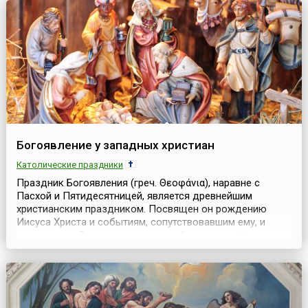
сделано для того, чтобы люди забыли отмечаемый в
этот день языче...
Богоявление у западных христиан
Католические праздники
Праздник Богоявления (греч. Θεοφάνια), наравне с
Пасхой и Пятидесятницей, является древнейшим
христианским праздником. Посвящен он рождению
Иисуса Христа и событиям, сопутствовавшим ему, и
празднуется Римско-католической церковью 6 января.
Более древнее название данного праздника — Явление
(греч. Επιφάνια — Эпифания).В церковный календарь
праздник Богоявления вошел в середине 2 века и
сначала ...