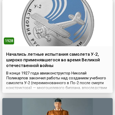
украшали ветвями плодовых деревьев, которые ставили
в воду так, чтобы ...
1928
Начались летные испытания самолета У-2,
широко применявшегося во время Великой
отечественной войны
В конце 1927 года авиаконструктор Николай
Поликарпов закончил работы над созданием учебного
самолета У-2 (переименованного в По-2 после смерти
конструктора) — многоцелевого биплана, впоследствии
одного из самых массовых самолетов в мире. Серийно
он строился до 1953 года.7 января 1928 года пилот
Михаил Громов начал летные испытания этого учебного
самолета и легкого ночного бомбардировщика. К ко...