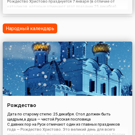
Рождество Христово празднуется 7 января (в отличие от
католиков, которые отмечают этот праздник 25 декабря),
входит в число двунадесятых праздников и предваряется
Рождественским постом.Этот великий праздник установлен в
воспоминание р...
Народный календарь
Рождество
Дата по старому стилю: 25 декабря. Стол должен быть
щедрым,а душа — чистой.Русская пословица
С давних пор на Руси отмечают один из главных праздников
года — Рождество Христово. Это великий день для всего
христианского мира. Во многих странах, в том числе и в России,