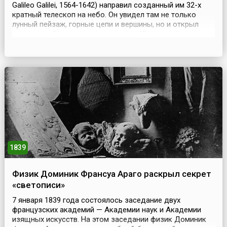
Galileo Galilei, 1564-1642) направил созданный им 32-х
кратный телескоп на небо. Он увидел там не только
лунный пейзаж, горные цепи и вершины, но и открыл
четыре наиболее крупных спутника Юпитера, которые
назвал «Звёздами Медичи» в честь своего покровителя
Козимо II де Медичи. Но сейчас они носят название
«галилеевых». Благодаря своему открыт...
1839
Физик Доминик Франсуа Араго раскрыл секрет
«светописи»
7 января 1839 года состоялось заседание двух
французских академий — Академии наук и Академии
изящных искусств. На этом заседании физик Доминик