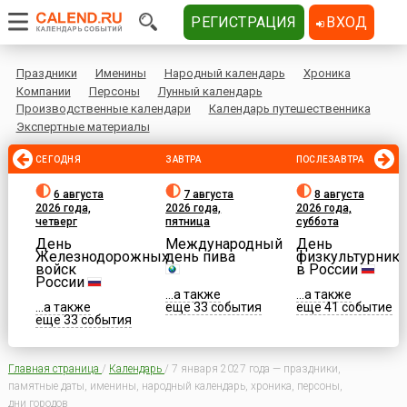
РЕГИСТРАЦИЯ
ВХОД
Праздники
Именины
Народный календарь
Хроника
Компании
Персоны
Лунный календарь
Производственные календари
Календарь путешественника
Экспертные материалы
СЕГОДНЯ
ЗАВТРА
ПОСЛЕЗАВТРА
6 августа
7 августа
8 августа
2026 года,
2026 года,
2026 года,
четверг
пятница
суббота
День
Международный
День
Железнодорожных
день пива
физкультурника
войск
в России
России
...а также
...а также
...а также
еще 33 события
еще 41 событие
еще 33 события
Главная страница
/
Календарь
/
7 января 2027 года — праздники,
памятные даты, именины, народный календарь, хроника, персоны,
дни городов