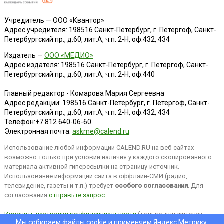
Учредитель — ООО «Квантор»
Адрес учредителя: 198516 Санкт-Петербург, г. Петергоф, Санкт-
Петербургский пр., д.60, лит.А, ч.п. 2-Н, оф.432, 434
Издатель —
ООО «МЕДИО»
Адрес издателя: 198516 Санкт-Петербург, г. Петергоф, Санкт-
Петербургский пр., д.60, лит.А, ч.п. 2-Н, оф.440
Главный редактор - Комарова Мария Сергеевна
Адрес редакции:
198516
Санкт-Петербург, г. Петергоф
,
Санкт-
Петербургский пр., д.60, лит.А, ч.п. 2-Н, оф.432, 434
Телефон:
+7 812 640-06-60
Электронная почта:
askme@calend.ru
Использование любой информации CALEND.RU на веб-сайтах
возможно только при условии наличия у каждого скопированного
материала активной гиперссылки на страницу-источник.
Использование информации сайта в оффлайн-СМИ (радио,
телевидение, газеты и т.п.) требует
особого согласования
. Для
согласования
отправьте запрос
.
Изменить настройки конфиденциальности
(только для жителей
Мы собираем файлы cookie и применяем
Яндекс.Метрику
.
EEA).