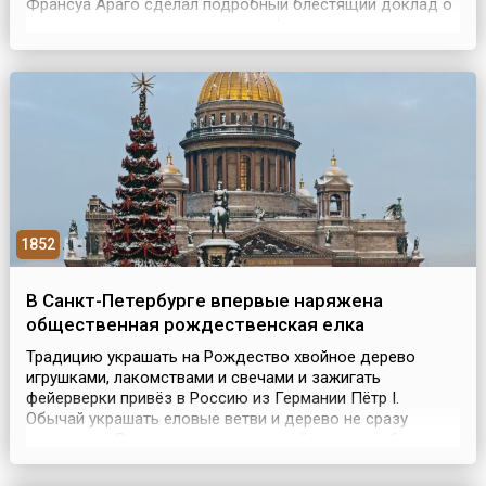
Франсуа Араго сделал подробный блестящий доклад о
результате многолетних опытов французского химика и
изобретателя Луи Дагера — методе получения отпечатка
изображения (дагерротипа, или дагеротипа) и его
достоинствах.Метод Луи Дагера заключался в проецир...
1852
В Санкт-Петербурге впервые наряжена
общественная рождественская елка
Традицию украшать на Рождество хвойное дерево
игрушками, лакомствами и свечами и зажигать
фейерверки привёз в Россию из Германии Пётр I.
Обычай украшать еловые ветви и дерево не сразу
прижился в России — ель в народной традиции была
деревом, применяемом в похоронной и поминальной
обрядности. На Рождество на Руси обычно дома