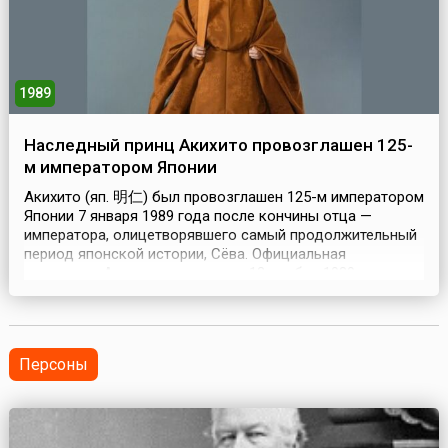
1989
Наследный принц Акихито провозглашен 125-
м императором Японии
Акихито (яп. 明仁) был провозглашен 125-м императором
Японии 7 января 1989 года после кончины отца —
императора, олицетворявшего самый продолжительный
период японской истории, Сёва. Официальная
коронация Акихито состоялась 12 ноября 1989 года в
присутствии представителей 158 стран и двух
международных организаций. Официальное
наименование эры его пребывания на японском троне —
Хэйсэй, что официально...
Персоны