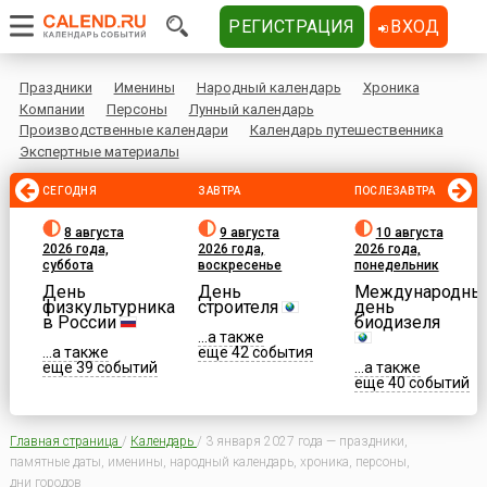
РЕГИСТРАЦИЯ
ВХОД
Праздники
Именины
Народный календарь
Хроника
Компании
Персоны
Лунный календарь
Производственные календари
Календарь путешественника
Экспертные материалы
СЕГОДНЯ
ЗАВТРА
ПОСЛЕЗАВТРА
8 августа
9 августа
10 августа
2026 года,
2026 года,
2026 года,
суббота
воскресенье
понедельник
День
День
Международны
физкультурника
строителя
день
в России
биодизеля
...а также
...а также
еще 42 события
еще 39 событий
...а также
еще 40 событий
Главная страница
/
Календарь
/
3 января 2027 года — праздники,
памятные даты, именины, народный календарь, хроника, персоны,
дни городов