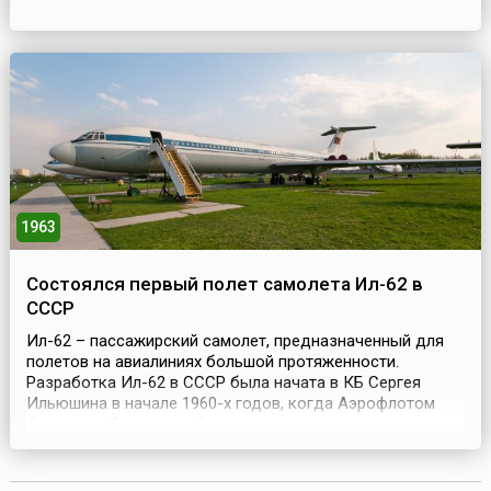
континенте.30 марта 1867 года был подписан договор о
продаже Россией Аляски и Алеутских островов
Соединенным Штатам Америки, а в октябре этого года
Аляск...
1963
Состоялся первый полет самолета Ил-62 в
СССР
Ил-62 – пассажирский самолет, предназначенный для
полетов на авиалиниях большой протяженности.
Разработка Ил-62 в СССР была начата в КБ Сергея
Ильюшина в начале 1960-х годов, когда Аэрофлотом
были выработаны требования к дальнемагистральному
самолету, способному совершить беспосадочный
перелет из Москвы в Хабаровск и Гавану.Самолет был
сконструирован на 165 мест, с двигателями НК-8.