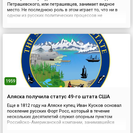
Петрашевского, или петрашевцев, занимает видное
место. Не последнюю роль в этом играет то, что ни в
одном из русских политических процессов не
участвовало столько литераторов и учёных.Кроме
самого Петрашевского, издавшего под псевдонимом
Кириллова замечательный «Словарь иностранных слов»,
были замешаны писатели — Достоевский, Плещеев,
Пальм, Дур...
1959
Аляска получила статус 49-го штата США
Еще в 1812 году на Аляске купец Иван Кусков основал
поселение русских Форт Росс, который в течение
нескольких десятилетий служил опорным пунктом
Российско-Американской компании, занимавшейся
промыслом пушного зверя и торговлей на американском