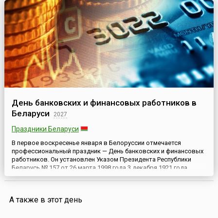
опишу тебе ...
День банковских и финансовых работников в
Беларуси
2027
Праздники Беларуси
В первое воскресенье января в Белоруссии отмечается
профессиональный праздник — День банковских и финансовых
работников. Он установлен Указом Президента Республики
Беларусь № 157 от 26 марта 1998 года.3 декабря 1921 года
Совет Народных Комиссаров Белорусской Советской
Социалистической Республики принял Постановление об
организации в Минске Белорусской конторы государственного
А также в этот день
банка. При этом ф...