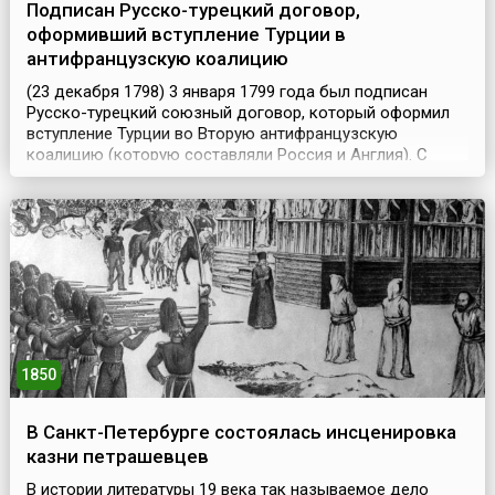
Подписан Русско-турецкий договор,
оформивший вступление Турции в
антифранцузскую коалицию
(23 декабря 1798) 3 января 1799 года был подписан
Русско-турецкий союзный договор, который оформил
вступление Турции во Вторую антифранцузскую
коалицию (которую составляли Россия и Англия). С
российской стороны его подписал В.С. Тамара (русский
дипломат, чрезвычайный посланник и полномочный
министр в Константинополе), а от имени Турции – Ахмед
Ариф и Эссеид Ибрагим бей.Тенденция к сближению Ту...
1850
В Санкт-Петербурге состоялась инсценировка
казни петрашевцев
В истории литературы 19 века так называемое дело