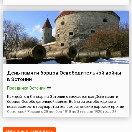
выдающейся церковно-государственной деятельности,
современники ставили его в один ряд со святителями Василием
Великим, Григорием Богословом и Иоанном Златоустом. А по...
День памяти борцов Освободительной войны
в Эстонии
Праздники Эстонии
Каждый год 3 января в Эстонии отмечается как День памяти
борцов Освободительной войны. Война за освобождение и
независимость государства велась эстонским народом против
Советской России с 28 ноября 1918 по 3 января 1920 года.28
ноября Красная армия в составе двух дивизий перешла границу
Эстонии. Численность армии составляла около 12 тысяч
человек. Красная армия прошла крупнейшие эстонские ...
Народный календарь