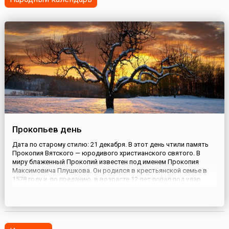
Прокопьев день
Дата по старому стилю: 21 декабря. В этот день чтили память
Прокопия Вятского — юродивого христианского святого. В
миру блаженный Прокопий известен под именем Прокопия
Максимовича Плушкова. Он родился в крестьянской семье в
1578 году и, по преданию, в возрасте 12 лет попал под удар
молнии. Мальчик испытал шок и сильно повредился умом.
Родители привезли его на излечение в Успенский Трифонов
монасты...