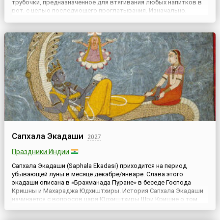
трубочки, предназначенное для втягивания любых напитков в
рот, с целью последующего проглатывания. Изначально,
соломинка для питья коктейлей изготавливалась из соломы,
содержащей пустотелые стебли злаковых — ржаные трубочки,
от ч...
Сапхала Экадаши
2027
Праздники Индии
Сапхала Экадаши (Saphala Ekadasi) приходится на период
убывающей луны в месяце декабре/январе. Слава этого
экадаши описана в «Брахманада Пуране» в беседе Господа
Кришны и Махараджа Юдхиштхиры. История Сапхала Экадаши
начинается с вопросов царя Юдхиштхиры Шри Кришне о том,
как удовлетворить Бога в этот день. Ответ был таков: «О
лучший из царей, так как ты хочешь слушать, Я полностью