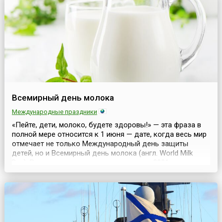
общечеловеческих ценностях, защитить и утвердить эти
це...
Всемирный день молока
Международные праздники
«Пейте, дети, молоко, будете здоровы!» — эта фраза в
полной мере относится к 1 июня — дате, когда весь мир
отмечает не только Международный день защиты
детей, но и Всемирный день молока (англ. World Milk
Day). Впервые этот праздник отметили в 2001 году по
предложению Продовольственной и
сельскохозяйственной организации ООН (ФАО). С тех
пор традиция получила широкое распространение во
многих ст...