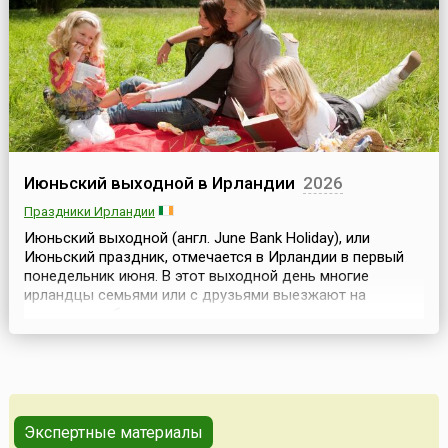
понедельник июня....
Июньский выходной в Ирландии
2026
Праздники Ирландии
Июньский выходной (англ. June Bank Holiday), или
Июньский праздник, отмечается в Ирландии в первый
понедельник июня. В этот выходной день многие
ирландцы семьями или с друзьями выезжают на
природу, чтобы насладиться первыми летними деньками
и принять участие в многочисленных культурных и
спортивных мероприятиях.Исторической предпосылкой
учреждения Июньского выходного стал Духов день
(англ. Pen...
Экспертные материалы