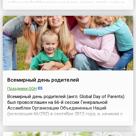
добра и улыбок!Международный день защиты детей — один из
самых старых международных праздников. Решение о его
проведении было принято в 1925 году на Всемирной конфер...
Всемирный день родителей
Праздники ООН
Всемирный день родителей (англ. Global Day of Parents)
был провозглашен на 66-й сессии Генеральной
Ассамблеи Организации Объединенных Наций
(резолюция 66/292) в сентябре 2012 года, и, начиная с
2013 года, он отмечается ежегодно «в честь родителей
во всем мире» в первый день лета — 1 июня.Цель
праздника — напомнить жителям планеты Земля об