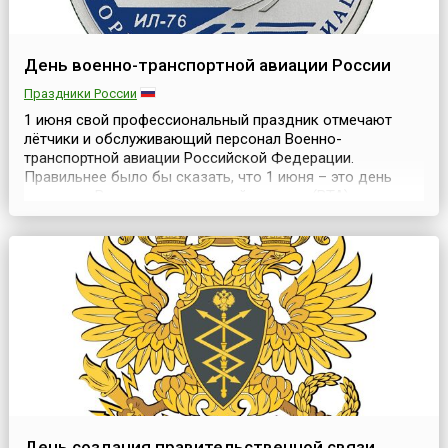
День военно-транспортной авиации России
Праздники России
1 июня свой профессиональный праздник отмечают
лётчики и обслуживающий персонал Военно-
транспортной авиации Российской Федерации.
Правильнее было бы сказать, что 1 июня – это день
создания Военно-транспортной авиации (ВТА) как
одного из элементов Военно-воздушных сил. Сегодня
Военно-транспортная авиация входит в состав
Воздушно-космических сил России.Свою историю, как
одна из составляющих стру...
День создания правительственной связи