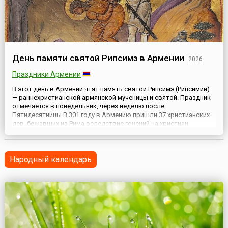
День памяти святой Рипсимэ в Армении
2026
Праздники Армении
В этот день в Армении чтят память святой Рипсимэ (Рипсимии)
— раннехристианской армянской мученицы и святой. Праздник
отмечается в понедельник, через неделю после
Пятидесятницы.В 301 году в Армению пришли 37 христианских
дев, бежавших из Рима вследствие гонений на христиан.
Покоренный красотой одной из них, девы по имени Рипсимэ,
царь Трдат III пожелал овладеть ею. Отказ девы, заявившей,
что о...
Народный календарь