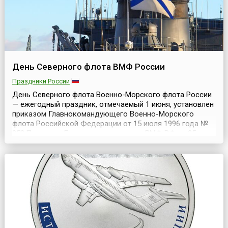
День Северного флота ВМФ России
Праздники России
День Северного флота Военно-Морского флота России
— ежегодный праздник, отмечаемый 1 июня, установлен
приказом Главнокомандующего Военно-Морского
флота Российской Федерации от 15 июля 1996 года №
253.Приказом Главнокомандующего ВМФ РФ от 25 мая
2014 года годом образования Северного флота
определен 1733-й, а годовым праздником
подтверждена дата — 1 июня.Начиная с 15 века Белое и
Баренцево м...