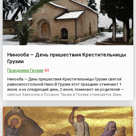
Нинооба — День пришествия Крестительницы
Грузии
Праздники Грузии
Нинооба — День пришествия Крестительницы Грузии святой
равноапостольной Нино.В Грузии этот праздник отмечают 1
июня, а на следующий день, 2 июня, поминают ее родителей —
святых Завулона и Сосанну. Также в Грузии отмечается День
блаженной кончины святой Нино — 27 января. Предание гласит,
что святая Нино жила в Иерусалиме в конце 3 — начале 4 веков.
Во сне ей явилась Пресвятая Богородица, вр...