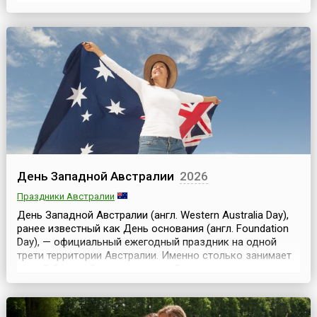
берёзовые ветки. Это также был день памяти и
общения с водными, луговыми и лесными навьями —
русальими духами своего рода. Согласно преданиям, ...
День Западной Австралии
2026
Праздники Австралии
День Западной Австралии (англ. Western Australia Day),
ранее известный как День основания (англ. Foundation
Day), — официальный ежегодный праздник на одной
трети территории Австралии. Именно столько занимает
самый большой штат страны — Западная
Австралия.Официально День основания отмечается
здесь 1 июня, но, по традиции, праздничные
мероприятия и выходной приходятся на первый