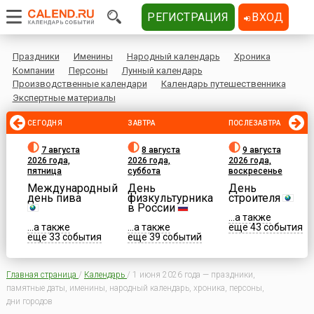
РЕГИСТРАЦИЯ
ВХОД
Праздники
Именины
Народный календарь
Хроника
Компании
Персоны
Лунный календарь
Производственные календари
Календарь путешественника
Экспертные материалы
СЕГОДНЯ
ЗАВТРА
ПОСЛЕЗАВТРА
7 августа
8 августа
9 августа
2026 года,
2026 года,
2026 года,
пятница
суббота
воскресенье
Международный
День
День
день пива
физкультурника
строителя
в России
...а также
...а также
...а также
еще 43 события
еще 33 события
еще 39 событий
Главная страница
/
Календарь
/
1 июня 2026 года — праздники,
памятные даты, именины, народный календарь, хроника, персоны,
дни городов