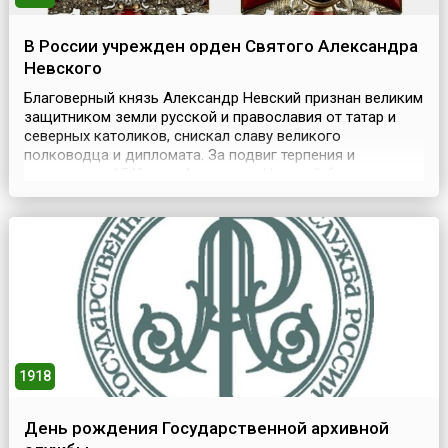
В России учрежден орден Святого Александра
Невского
Благоверный князь Александр Невский признан великим
защитником земли русской и православия от татар и
северных католиков, снискал славу великого
полководца и дипломата. За подвиг терпения и
выдержки в 1549 году Александр Невский был
причислен к лику святых. В его честь в 1710 году в
Санкт-Петербурге основана Александро-Невская лавра,
куда в 1724 году Петр I повелел перевезти останки
князя.(21 ...
1918
День рождения Государственной архивной