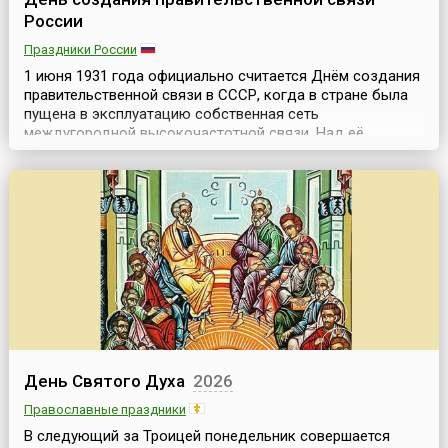
России
Праздники России
1 июня 1931 года официально считается Днём создания
правительственной связи в СССР, когда в стране была
пущена в эксплуатацию собственная сеть
междугородной высокочастотной связи. Над её
созданием объединённое государственное
политическое управление (ОГПУ) при Совете народных
комиссаров СССР работало с 1928 года. Новый вид
связи получил условное название «ВЧ-связь».
Необходимость создания спец...
День Святого Духа
2026
Православные праздники
В следующий за Троицей понедельник совершается