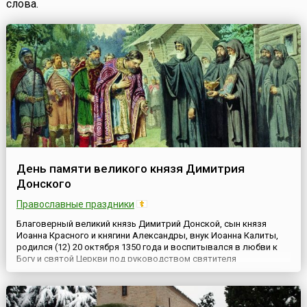
слова.
День памяти великого князя Димитрия
Донского
Православные праздники
Благоверный великий князь Димитрий Донской, сын князя
Иоанна Красного и княгини Александры, внук Иоанна Калиты,
родился (12) 20 октября 1350 года и воспитывался в любви к
Богу и святой Церкви под руководством святителя
Московского Алексия. В воспитании князя святителю много
содействовал преподобный Сергий Радонежский. С ранних лет
Димитрий, внимая рассказам отца о славных предках —
Александре Невс...