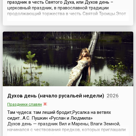
праздник в честь Святого Духа, или Духов день –
церковный праздник, в православной традиции
продолжающий торжества в честь Святой Троицы.Этот
праздник был установлен Церковью «ради величия
Пресвятаго и Животворящего Духа, яко един есть (от)
Святыя и Живоначальныя Троицы», в противодействие
учению еретиков, отвергавших Божество Святого Духа и
едино...
Духов день (начало русальей недели)
2026
Праздники славян
Там чудеса: там леший бродит,Русалка на ветвях
сидит...А.С. Пушкин «Руслан и Людмила»
Духов день — праздник Вил и Марены, Влаги Земной,
начинался с чествования предков, которых приглашали
погостить в дом, разбрасывая по углам дома свежие