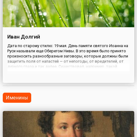
Иван Долгий
Дата по старому стилю: 19 мая. День памяти святого Иоанна на
Руси называли еще Оберегом Нивы. В это время было принято
произносить разнообразные заговоры, которые должны были
защитить поля от напастей — от непогоды, от вредителей, от
дурного глаза и так далее. Существовал, например, такой
заговор от ветра: «Ветер, ветрило, из семи братьев старший
брат, ты не дуй с гнилого угла, ты не лей дожде...
Именины