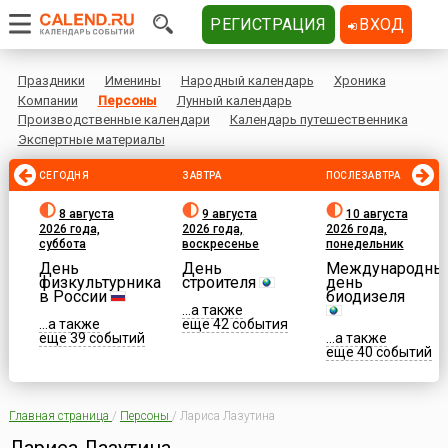
РЕГИСТРАЦИЯ
ВХОД
Праздники
Именины
Народный календарь
Хроника
Компании
Персоны
Лунный календарь
Производственные календари
Календарь путешественника
Экспертные материалы
СЕГОДНЯ
ЗАВТРА
ПОСЛЕЗАВТРА
8 августа
9 августа
10 августа
2026 года,
2026 года,
2026 года,
суббота
воскресенье
понедельник
День
День
Международны
физкультурника
строителя
день
в России
биодизеля
...а также
...а также
еще 42 события
еще 39 событий
...а также
еще 40 событий
Главная страница
/
Персоны
/
Лариса Лазутина