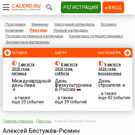
РЕГИСТРАЦИЯ
ВХОД
Праздники
Именины
Народный календарь
Хроника
Компании
Персоны
Лунный календарь
Производственные календари
Календарь путешественника
Экспертные материалы
СЕГОДНЯ
ЗАВТРА
ПОСЛЕЗАВТРА
7 августа
8 августа
9 августа
2026 года,
2026 года,
2026 года,
пятница
суббота
воскресенье
Международный
День
День
день пива
физкультурника
строителя
в России
...а также
...а также
...а также
еще 42 события
еще 33 события
еще 39 событий
Главная страница
/
Персоны
/
Алексей Бестужев-Рюмин
Алексей Бестужев-Рюмин