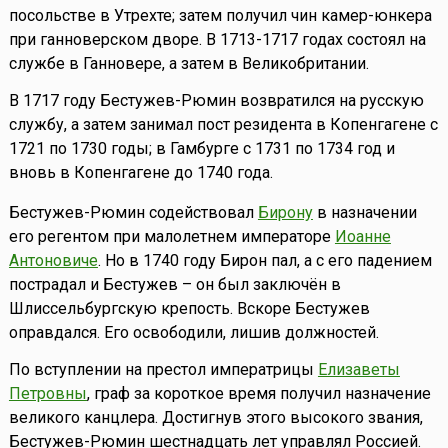
посольстве в Утрехте; затем получил чин камер-юнкера
при ганноверском дворе. В 1713-1717 годах состоял на
службе в Ганновере, а затем в Великобритании.
В 1717 году Бестужев-Рюмин возвратился на русскую
службу, а затем занимал пост резидента в Копенгагене с
1721 по 1730 годы; в Гамбурге с 1731 по 1734 год и
вновь в Копенгагене до 1740 года.
Бестужев-Рюмин содействовал
Бирону
в назначении
его регентом при малолетнем императоре
Иоанне
Антоновиче
. Но в 1740 году Бирон пал, а с его падением
пострадал и Бестужев – он был заключён в
Шлиссельбургскую крепость. Вскоре Бестужев
оправдался. Его освободили, лишив должностей.
По вступлении на престол императрицы
Елизаветы
Петровны
, граф за короткое время получил назначение
великого канцлера. Достигнув этого высокого звания,
Бестужев-Рюмин шестнадцать лет управлял Россией.