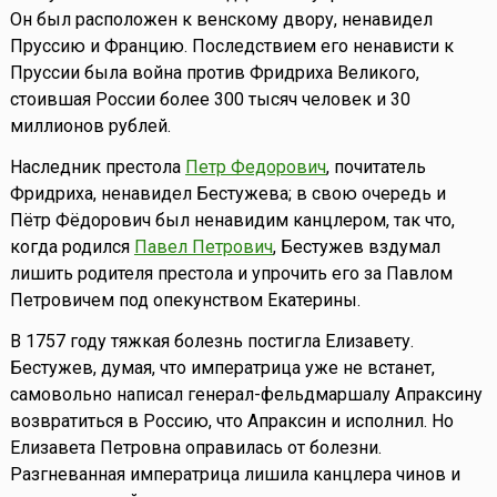
Он был расположен к венскому двору, ненавидел
Пруссию и Францию. Последствием его ненависти к
Пруссии была война против Фридриха Великого,
стоившая России более 300 тысяч человек и 30
миллионов рублей.
Наследник престола
Петр Федорович
, почитатель
Фридриха, ненавидел Бестужева; в свою очередь и
Пётр Фёдорович был ненавидим канцлером, так что,
когда родился
Павел Петрович
, Бестужев вздумал
лишить родителя престола и упрочить его за Павлом
Петровичем под опекунством Екатерины.
В 1757 году тяжкая болезнь постигла Елизавету.
Бестужев, думая, что императрица уже не встанет,
самовольно написал генерал-фельдмаршалу Апраксину
возвратиться в Россию, что Апраксин и исполнил. Но
Елизавета Петровна оправилась от болезни.
Разгневанная императрица лишила канцлера чинов и