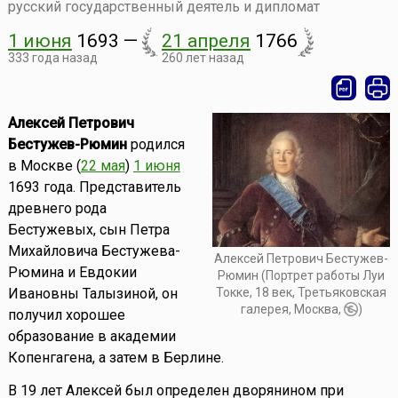
русский государственный деятель и дипломат
1 июня
1693
—
21 апреля
1766
333 года назад
260 лет назад
Алексей Петрович
Бестужев-Рюмин
родился
в Москве (
22 мая
)
1 июня
1693 года. Представитель
древнего рода
Бестужевых, сын Петра
Михайловича Бестужева-
Алексей Петрович Бестужев-
Рюмина и Евдокии
Рюмин (Портрет работы Луи
Токке, 18 век, Третьяковская
Ивановны Талызиной, он
галерея, Москва,
)
получил хорошее
образование в академии
Копенгагена, а затем в Берлине.
В 19 лет Алексей был определен дворянином при