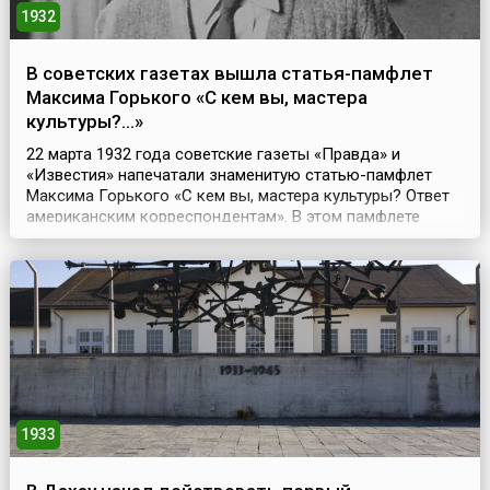
1932
В советских газетах вышла статья-памфлет
Максима Горького «С кем вы, мастера
культуры?...»
22 марта 1932 года советские газеты «Правда» и
«Известия» напечатали знаменитую статью-памфлет
Максима Горького «С кем вы, мастера культуры? Ответ
американским корреспондентам». В этом памфлете
«Буревестник революции» писал: «Вы, интеллигенты,
мастера культуры, должны бы понять, что рабочий
класс, взяв в свои руки политическую власть, откроет
перед вами широчайшие возможности культурного
творч...
1933