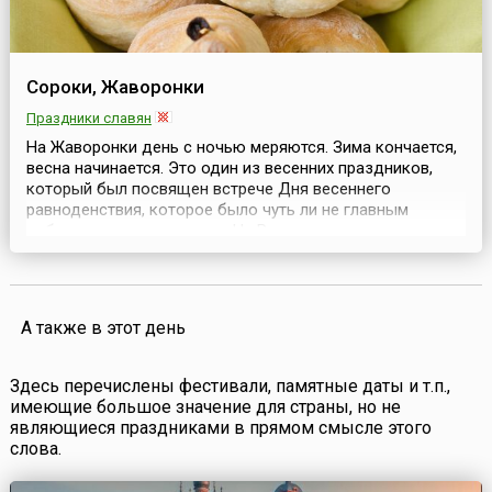
Сороки, Жаворонки
Праздники славян
На Жаворонки день с ночью меряются. Зима кончается,
весна начинается. Это один из весенних праздников,
который был посвящен встрече Дня весеннего
равноденствия, которое было чуть ли не главным
событием в жизни славян. На Руси существовала вера в
то, что в этот день из теплых стран прилетают сорок
разных птиц, и первая из них — жаворонок. На
Жаворонки обычно пекли «жаворонков», в большинств...
А также в этот день
Здесь перечислены фестивали, памятные даты и т.п.,
имеющие большое значение для страны, но не
являющиеся праздниками в прямом смысле этого
слова.