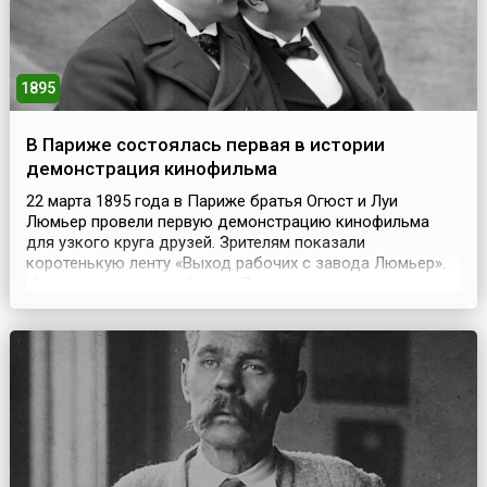
1895
В Париже состоялась первая в истории
демонстрация кинофильма
22 марта 1895 года в Париже братья Огюст и Луи
Люмьер провели первую демонстрацию кинофильма
для узкого круга друзей. Зрителям показали
коротенькую ленту «Выход рабочих с завода Люмьер».
Незадолго до этого братья Люмьер получили патент на
изобретенный ими аппарат «Синематограф». Однако
днем рождения кино станут считать 28 декабря того же
1895 года. В тот день в парижском кафе на Бульваре К...