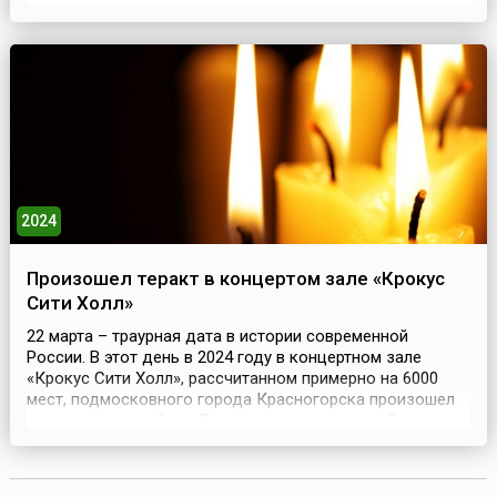
сначала осуществляла ежедневное телевещание на
Москву и Ленинград. Но уже через пять лет советское
телевидение стало многоканальным, а в конце 1950-х
годов – общес...
2024
Произошел теракт в концертом зале «Крокус
Сити Холл»
22 марта – траурная дата в истории современной
России. В этот день в 2024 году в концертном зале
«Крокус Сити Холл», рассчитанном примерно на 6000
мест, подмосковного города Красногорска произошел
террористический акт.Вечером здесь должен был
состояться концерт рок-группы «Пикник», все билеты
были распроданы. Пятеро вооруженных боевиков,
войдя в здание, открыли стрельбу из автоматического