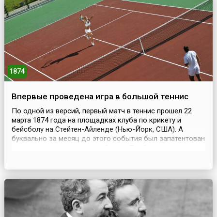
1874
Впервые проведена игра в большой теннис
По одной из версий, первый матч в теннис прошел 22
марта 1874 года на площадках клуба по крикету и
бейсболу на Стейтен-Айленде (Нью-Йорк, США). А
буквально за месяц до этого события был запатентован
корт как площадка для этой игры. Вообще истоки
тенниса уходят глубоко в историю. Имеется много
упоминаний об игре в мяч: например, древние римляне и
греки играли в игру, отдаленно напоминающую тенн...