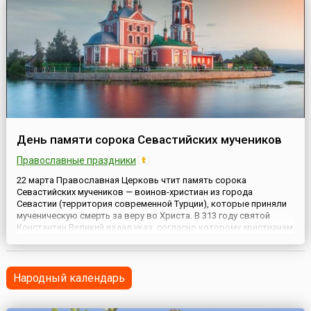
День памяти сорока Севастийских мучеников
Православные праздники
22 марта Православная Церковь чтит память сорока
Севастийских мучеников — воинов-христиан из города
Севастии (территория современной Турции), которые приняли
мученическую смерть за веру во Христа. В 313 году святой
Константин Великий издал указ, согласно которому христианам
разрешалась свобода вероисповедания, и они уравнивались в
правах с язычниками. Но его соправитель Ликиний был
убежденным ...
Народный календарь