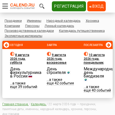
РЕГИСТРАЦИЯ
ВХОД
Праздники
Именины
Народный календарь
Хроника
Компании
Персоны
Лунный календарь
Производственные календари
Календарь путешественника
Экспертные материалы
СЕГОДНЯ
ЗАВТРА
ПОСЛЕЗАВТРА
8 августа
9 августа
10 августа
2026 года,
2026 года,
2026 года,
суббота
воскресенье
понедельник
День
День
Международны
физкультурника
строителя
день
в России
биодизеля
...а также
...а также
еще 42 события
еще 39 событий
...а также
еще 40 событий
Главная страница
/
Календарь
/
22 марта 2026 года — праздники,
памятные даты, именины, народный календарь, хроника, персоны,
дни городов