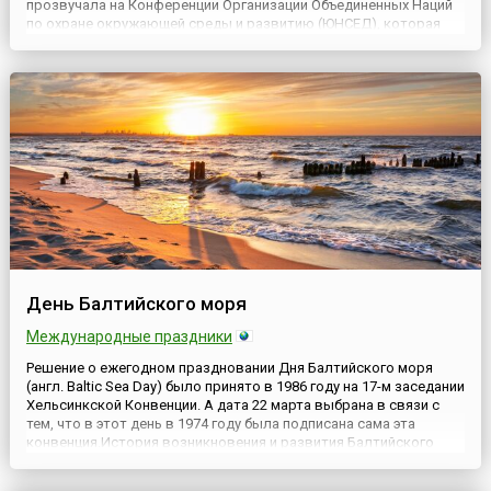
прозвучала на Конференции Организации Объединенных Наций
по охране окружающей среды и развитию (ЮНСЕД), которая
состоялась в 1992 году в Рио-де-Жанейро. Вода —
«краеугольный камень» жизни. Вода необходима человечеству.
Капля ...
День Балтийского моря
Международные праздники
Решение о ежегодном праздновании Дня Балтийского моря
(англ. Baltic Sea Day) было принято в 1986 году на 17-м заседании
Хельсинкской Конвенции. А дата 22 марта выбрана в связи с
тем, что в этот день в 1974 году была подписана сама эта
конвенция.История возникновения и развития Балтийского
моря, расположенного в северной Европе и принадлежащего
бассейну Атлантического океана, началась при отсту...