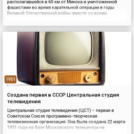
располагавшейся в 60 км от Минска и уничтоженной
фашистами во время карательной операции в годы
Великой Отечественной войны вместе со всеми
жителями. Эта трагедия произошла 22 марта 1943 года и
вошла в историю как жуткий символ зверств нацистских
карателей, уничтожавших мирное население
оккупированных территорий Советского Союза.В тот
день недалеко от Хат...
1951
Создана первая в СССР Центральная студия
телевидения
Центральная студия телевидения (ЦСТ) – первая в
Советском Союзе программно-творческая
телевизионная организация. Она была создана 22 марта
1951 года на базе Московского телецентра на
Шаболовке постановлением Совмина СССР. Телестудия