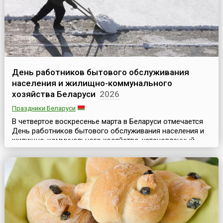
День работников бытового обслуживания
населения и жилищно-коммунального
хозяйства Беларуси
2026
Праздники Беларуси
В четвертое воскресенье марта в Беларуси отмечается
День работников бытового обслуживания населения и
жилищно-коммунального хозяйства, установленный
Указом Президента Республики от 26 марта 1998 года №
157 «О государственных праздниках, праздничных днях
и памятных датах в Республике Беларусь».
Коммунальная отрасль в Беларуси одна из самых
древних, и ее создание относится еще к первому
тысячеле...