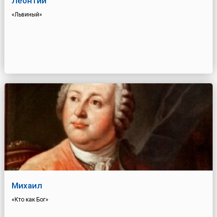
Леонтий
«Львиный»
Михаил
«Кто как Бог»