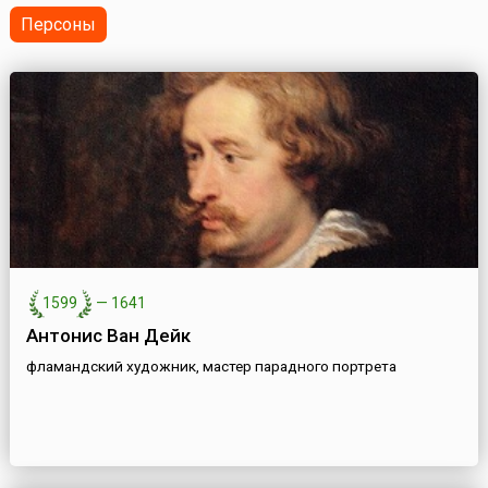
оруж...
Персоны
1599
—
1641
Антонис Ван Дейк
фламандский художник, мастер парадного портрета