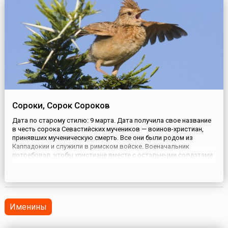
Сороки, Сорок Сороков
Дата по старому стилю: 9 марта. Дата получила свое название
в честь сорока Севастийских мучеников — воинов-христиан,
принявших мученическую смерть. Все они были родом из
Каппадокии и служили в римском войске. Военачальник
потребовал, чтобы христиане вместе с остальными солдатами
принесли жертву языческим богам. После отказа их подвергли
пыткам, а потом раздели и заставили стоять в покрытом
льдом о...
Именины