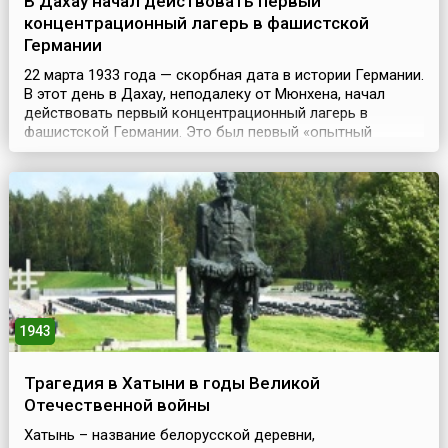
В Дахау начал действовать первый
концентрационный лагерь в фашистской
Германии
22 марта 1933 года — скорбная дата в истории Германии.
В этот день в Дахау, неподалеку от Мюнхена, начал
действовать первый концентрационный лагерь в
фашистской Германии. Это был первый «опытный
полигон», в котором отрабатывалась система наказаний
и других форм физических и психологических
издевательств над узниками. В Дахау (нем. Dachau) до
начала Второй мировой войны содержались
политические...
1943
Трагедия в Хатыни в годы Великой
Отечественной войны
Хатынь – название белорусской деревни,