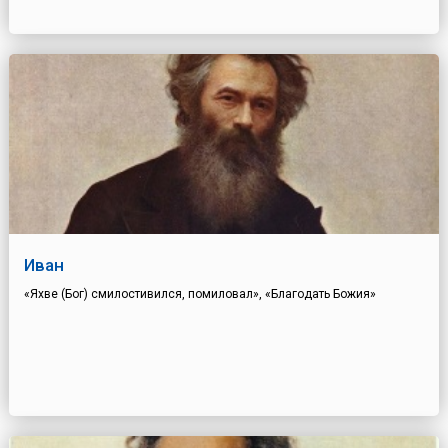
Иван
«Яхве (Бог) смилостивился, помиловал», «Благодать Божия»