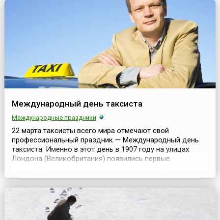
Международный день таксиста
Международные праздники
22 марта таксисты всего мира отмечают свой
профессиональный праздник — Международный день
таксиста. Именно в этот день в 1907 году на улицах
Лондона (Великобритания) появились первые
автомобили, оснащенные специальными счётчиками.
Лондонские извозчики назвали счётчик «таксиметр» —
от французского «такс» («плата»), и греческого «метрон»
(«измерение»). С тех пор индивидуальный городской
транспор...