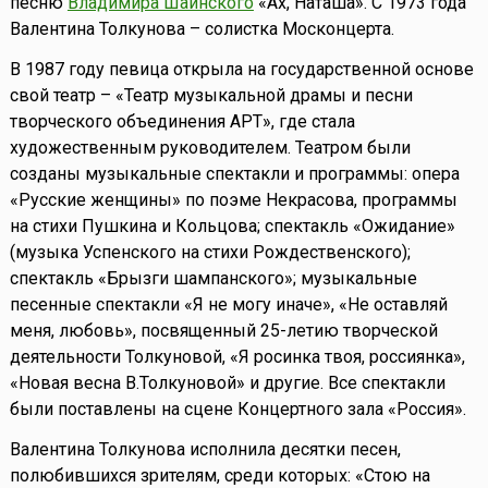
песню
Владимира Шаинского
«Ах, Наташа». С 1973 года
Валентина Толкунова – солистка Москонцерта.
В 1987 году певица открыла на государственной основе
свой театр – «Театр музыкальной драмы и песни
творческого объединения АРТ», где стала
художественным руководителем. Театром были
созданы музыкальные спектакли и программы: опера
«Русские женщины» по поэме Некрасова, программы
на стихи Пушкина и Кольцова; спектакль «Ожидание»
(музыка Успенского на стихи Рождественского);
спектакль «Брызги шампанского»; музыкальные
песенные спектакли «Я не могу иначе», «Не оставляй
меня, любовь», посвященный 25-летию творческой
деятельности Толкуновой, «Я росинка твоя, россиянка»,
«Новая весна В.Толкуновой» и другие. Все спектакли
были поставлены на сцене Концертного зала «Россия».
Валентина Толкунова исполнила десятки песен,
полюбившихся зрителям, среди которых: «Стою на