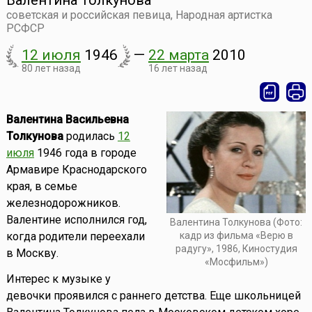
Валентина Толкунова
советская и российская певица, Народная артистка
РСФСР
12 июля
1946
—
22 марта
2010
80 лет назад
16 лет назад
Валентина Васильевна
Толкунова
родилась
12
июля
1946 года в городе
Армавире Краснодарского
края, в семье
железнодорожников.
Валентине исполнился год,
Валентина Толкунова (Фото:
кадр из фильма «Верю в
когда родители переехали
радугу», 1986, Киностудия
в Москву.
«Мосфильм»)
Интерес к музыке у
девочки проявился с раннего детства. Еще школьницей