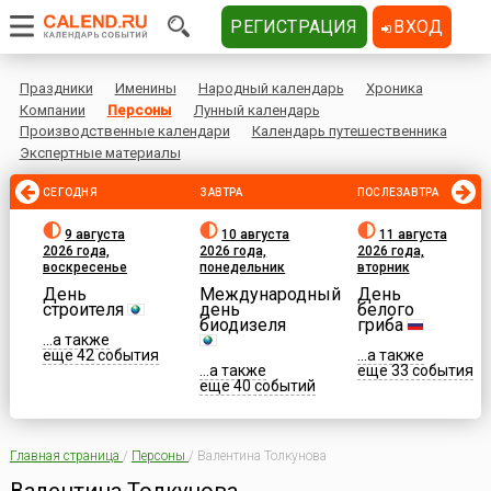
РЕГИСТРАЦИЯ
ВХОД
Праздники
Именины
Народный календарь
Хроника
Компании
Персоны
Лунный календарь
Производственные календари
Календарь путешественника
Экспертные материалы
СЕГОДНЯ
ЗАВТРА
ПОСЛЕЗАВТРА
9 августа
10 августа
11 августа
2026 года,
2026 года,
2026 года,
воскресенье
понедельник
вторник
День
Международный
День
строителя
день
белого
биодизеля
гриба
...а также
еще 42 события
...а также
...а также
еще 33 события
еще 40 событий
Главная страница
/
Персоны
/
Валентина Толкунова