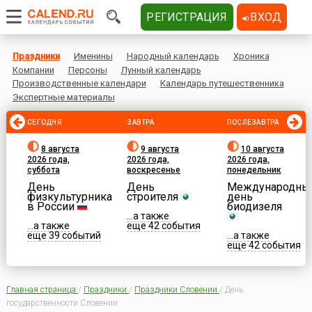
РЕГИСТРАЦИЯ
ВХОД
Праздники
Именины
Народный календарь
Хроника
Компании
Персоны
Лунный календарь
Производственные календари
Календарь путешественника
Экспертные материалы
СЕГОДНЯ
ЗАВТРА
ПОСЛЕЗАВТРА
8 августа
9 августа
10 августа
2026 года,
2026 года,
2026 года,
суббота
воскресенье
понедельник
День
День
Международны
физкультурника
строителя
день
в России
биодизеля
...а также
...а также
еще 42 события
еще 39 событий
...а также
еще 42 события
Главная страница
/
Праздники
/
Праздники Словении
/
День
государственности Словении