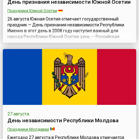
День признания независимости Южной Осетии
Праздники Южной Осетии
26 августа Южная Осетия отмечает государственный
праздник — День признания независимости Республики.
Именно в этот день в 2008 году наступил важный для
народа Республики Южной Осетии день — Российская
Федерация первой из государств мира приняла решение о
признании независимости Республики Южная Осетия.В
ночь на 8 августа 2008 года грузинские войска атаковали
Южную Осетию и разрушили часть ...
27 августа
День независимости Республики Молдова
Праздники Молдавии
Ежегодно 27 августа в Республике Молдова отмечается