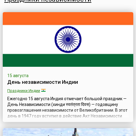
15 августа
День независимости Индии
Праздники Индии
Ежегодно 15 августа Индия отмечает большой праздник —
День Независимости (хинди स्वतंत्रता दिवस) — годовщину
провозглашения независимости от Великобритании. В этот
день в 1947 году вступил в действие Акт Независимости
Индии (англ. Indian Independence Act), и над стенами
Красного форта в Дели первым премьер-министром
страны Джавахарлалом Неру при огромном стечении