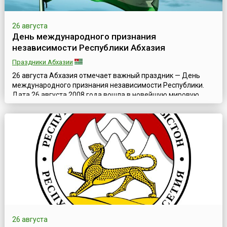
26 августа
День международного признания
независимости Республики Абхазия
Праздники Абхазии
26 августа Абхазия отмечает важный праздник — День
международного признания независимости Республики.
Дата 26 августа 2008 года вошла в новейшую мировую
историю как день обретения Республикой Абхазия
долгожданной независимости.Свою независимость
Республика провозгласила еще в начале 1990-х годов —
после войны с Грузией (1992—1993). Однако, данный факт
не вызвал широкого международного резо...
26 августа