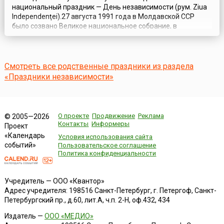
национальный праздник — День независимости (рум. Ziua
Independenţei).27 августа 1991 года в Молдавской ССР
было созвано Великое национальное собрание, в
результате которого Парламент проголосовал за принятие
Декларации о независимости — документа, объявляющего
независимость Молдавии и о выходе Республики из
состава СССР после провала августов...
Смотреть все родственные праздники из раздела
«Праздники независимости»
О проекте
Продвижение
Реклама
© 2005—2026
Контакты
Информеры
Проект
«Календарь
Условия использования сайта
событий»
Пользовательское соглашение
Политика конфиденциальности
Учредитель — ООО «Квантор»
Адрес учредителя: 198516 Санкт-Петербург, г. Петергоф, Санкт-
Петербургский пр., д.60, лит.А, ч.п. 2-Н, оф.432, 434
Издатель —
ООО «МЕДИО»