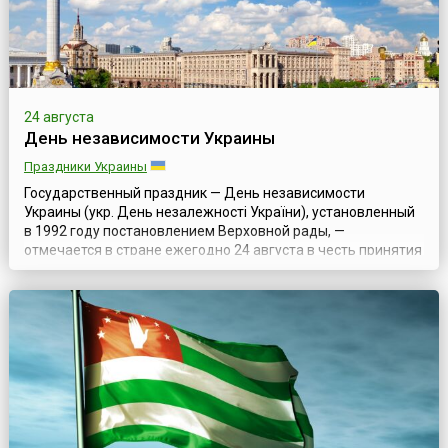
24 августа
День независимости Украины
Праздники Украины
Государственный праздник — День независимости
Украины (укр. День незалежності України), установленный
в 1992 году постановлением Верховной рады, —
отмечается в стране ежегодно 24 августа в честь принятия
Верховным советом УССР «Акта провозглашения
независимости Украины». Это событие и считают датой
образования украинского государства в современном
виде.Историю Украины принято отсчитывать с мом...