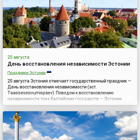
народа был поднят трехцветный ...
20 августа
День восстановления независимости Эстонии
Праздники Эстонии
20 августа Эстония отмечает государственный праздник —
День восстановления независимости (эст.
Тaasiseseisvumispäev). Поводом к восстановлению
независимости трех балтийских государств — Эстонии,
Латвии и Литвы, входивших с 1940 года в состав СССР,
послужили события в августе 1991 года, когда в Советском
Союзе произошла попытка государственного
переворота.20 августа 1991 года Верховный Сове...